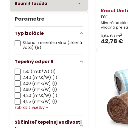
Baumit fasáda
Knauf Unifi
m²
Parametre
Minerálna skle
vhodná pre za
Typ izolácie
2
9,64 €
/ m
42,78 €
Sklená minerálna vlna (sklená
vata) (9)
Tepelný odpor R
1,50 (m².K/W) (1)
2,40 (m².K/W) (1)
3,00 (m².K/W) (1)
3,60 (m².K/W) (1)
4,20 (m².K/W) (1)
4,55 (m².K/W) (1)
zobraziť všetky
Súčiniteľ tepelnej vodivosti