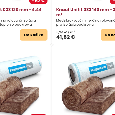
52%
t 033 120 mm - 4,44
Knauf Unifit 033 140 mm - 
m²
nná rolovaná izolácia
Medzikrokvová minerálna rolovaná
teplenie podkrovia.
pre izoláciu podkrovia.
2
11,24 €
/ m
Do košíka
Do k
41,82 €