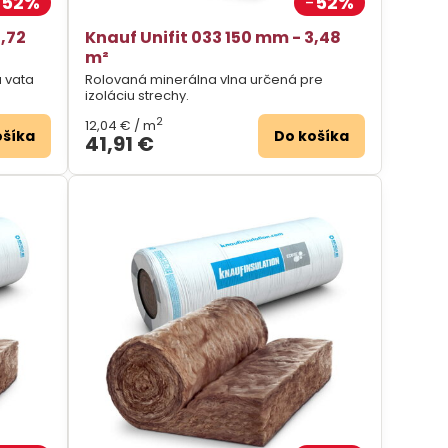
52%
52%
3,72
Knauf Unifit 033 150 mm - 3,48
m²
 vata
Rolovaná minerálna vlna určená pre
izoláciu strechy.
2
12,04 €
/ m
ošíka
Do košíka
41,91 €