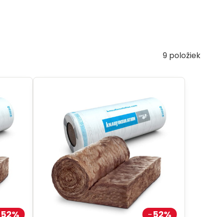
9
položiek
52%
52%