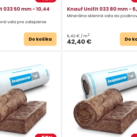
t 033 50 mm - 10,44
Knauf Unifit 033 80 mm - 6
Minerálna sklenná vata do podkrov
nná vata pre zateplenie
2
6,42 €
/ m
Do košíka
Do k
42,40 €