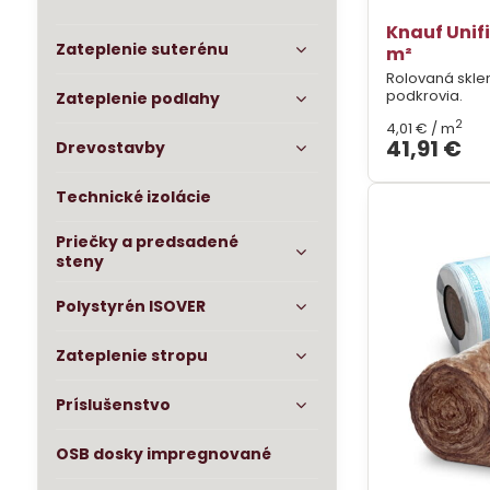
Knauf Unifi
Zateplenie suterénu
m²
Rolovaná skle
podkrovia.
Zateplenie podlahy
2
4,01 €
/ m
41,91 €
Drevostavby
Technické izolácie
Priečky a predsadené
steny
Polystyrén ISOVER
Zateplenie stropu
Príslušenstvo
OSB dosky impregnované