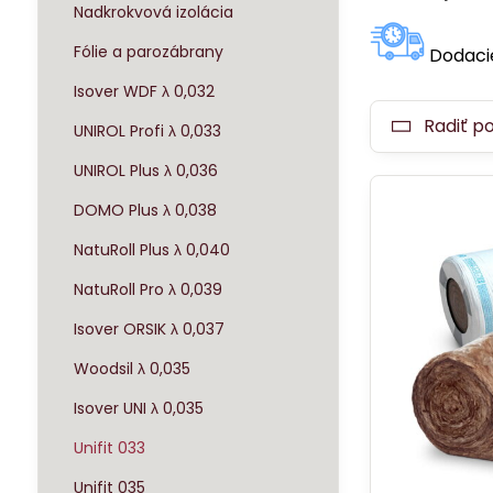
Nadkrokvová izolácia
Fólie a parozábrany
Dodaci
Isover WDF λ 0,032
Radiť p
UNIROL Profi λ 0,033
UNIROL Plus λ 0,036
DOMO Plus λ 0,038
NatuRoll Plus λ 0,040
NatuRoll Pro λ 0,039
Isover ORSIK λ 0,037
Woodsil λ 0,035
Isover UNI λ 0,035
Unifit 033
Unifit 035