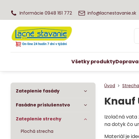
Informácie 0948 161 772
info@lacnestavanie.sk
Všetky produkty
Doprava
Úvod
Strecha
Zateplenie fasády
Knauf 
Fasádne príslušenstvo
Izolačná vata 
Zateplenie strechy
na dotyk čo u
Plochá strecha
Materiál je id