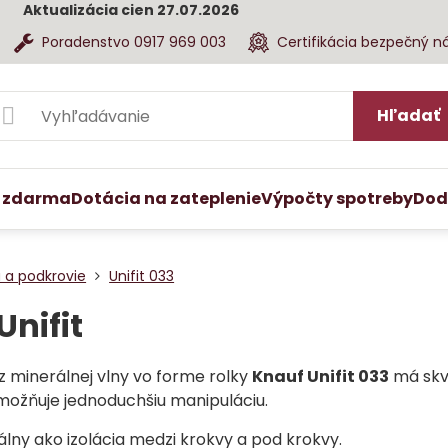
Aktualizácia cien 27.07.2026
Poradenstvo 0917 969 003
Certifikácia bezpečný n
Hľadať
 zdarma
Dotácia na zateplenie
Výpočty spotreby
Dod
 a podkrovie
Unifit 033
Unifit
z minerálnej vlny vo forme rolky
Knauf Unifit 033
má skve
možňuje jednoduchšiu manipuláciu.
eálny ako izolácia medzi krokvy a pod krokvy.