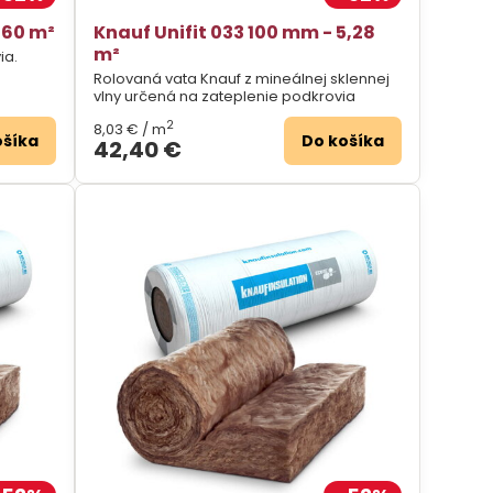
,60 m²
Knauf Unifit 033 100 mm - 5,28
m²
ia.
Rolovaná vata Knauf z mineálnej sklennej
vlny určená na zateplenie podkrovia
2
8,03 €
/ m
ošíka
Do košíka
42,40 €