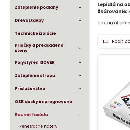
Lepidlá na o
Zateplenie podlahy
Škárovanie:
B
Drevostavby
Link na oficiá
Technické izolácie
Radiť p
Priečky a predsadené
steny
Polystyrén ISOVER
Zateplenie stropu
Príslušenstvo
OSB dosky impregnované
Baumit fasáda
Penetračné nátery