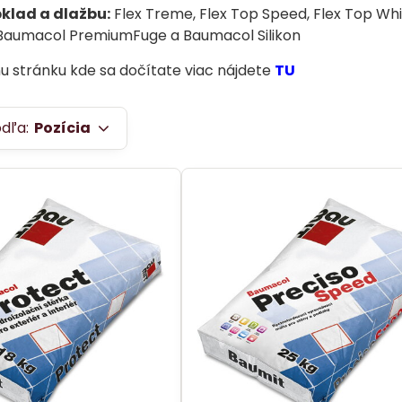
bklad a dlažbu:
Flex Treme, Flex Top Speed, Flex Top Wh
aumacol PremiumFuge a Baumacol Silikon
lnu stránku kde sa dočítate viac nájdete
TU
odľa:
Pozícia