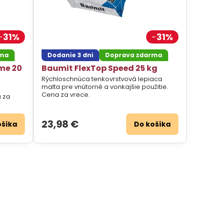
31%
31%
rma
Dodanie 3 dni
Doprava zdarma
me 20
Baumit FlexTop Speed 25 kg
Rýchloschnúca tenkovrstvová lepiaca
malta pre vnútorné a vonkajšie použitie.
Cena za vrece.
a za
23,98 €
ošíka
Do košíka