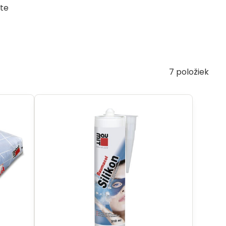
ite
7
položiek