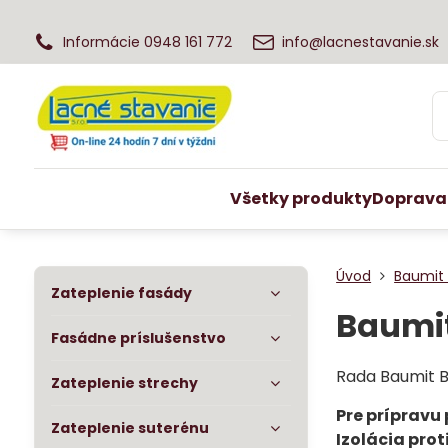
Informácie 0948 161 772
info@lacnestavanie.sk
Všetky produkty
Doprava
Úvod
Baumit
Zateplenie fasády
Baumi
Fasádne príslušenstvo
Rada Baumit B
Zateplenie strechy
Pre prípravu
Zateplenie suterénu
Izolácia prot