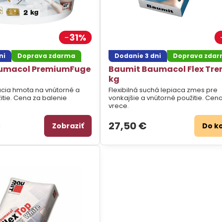
31%
ni
Doprava zdarma
Dodanie 3 dni
Doprava zda
umacol PremiumFuge
Baumit Baumacol Flex Tre
kg
cia hmota na vnútorné a
Flexibilná suchá lepiaca zmes pre
itie. Cena za balenie
vonkajšie a vnútorné použitie. Cen
vrece.
€
27,50 €
Zobraziť
Do k