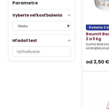
Parametre
Vyberte veľkosť balenia
Dodanie 3 d
Baumit Ba
2 a 5 kg
Hľadať text
Suchá škárova
vonkajšie použ
Prehľadať
výsledky
filtra
od 3,50 
fulltextom