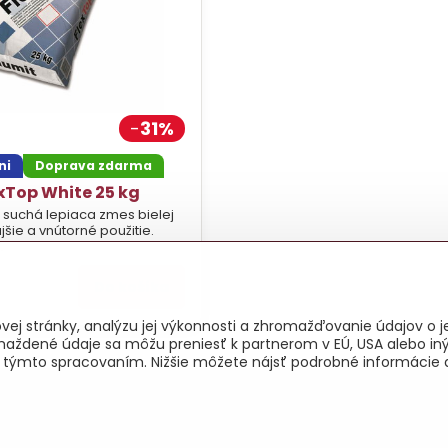
31%
ni
Doprava zdarma
xTop White 25 kg
 suchá lepiaca zmes bielej
jšie a vnútorné použitie.
.
Do košíka
ej stránky, analýzu jej výkonnosti a zhromažďovanie údajov o je
maždené údaje sa môžu preniesť k partnerom v EÚ, USA alebo iný
as s týmto spracovaním. Nižšie môžete nájsť podrobné informácie 
026
Copyright
Predvoľby súkromia
Zásady ochrany osobných úd
Vytvorené pomocou:
BiznisWeb.sk