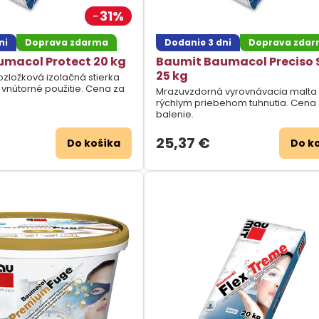
31%
ni
Doprava zdarma
Dodanie 3 dni
Doprava zda
macol Protect 20 kg
Baumit Baumacol Preciso
25 kg
nozložková izolačná stierka
 vnútorné použitie. Cena za
Mrazuvzdorná vyrovnávacia malta
rýchlym priebehom tuhnutia. Cena
balenie.
25,37 €
Do košíka
Do k