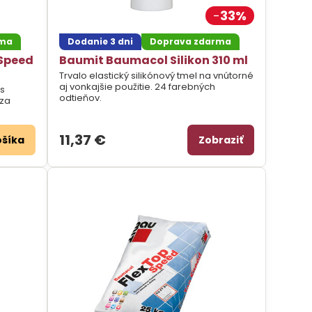
33%
rma
Dodanie 3 dni
Doprava zdarma
 Speed
Baumit Baumacol Silikon 310 ml
Trvalo elastický silikónový tmel na vnútorné
aj vonkajšie použitie. 24 farebných
 s
odtieňov.
 za
11,37 €
ošíka
Zobraziť