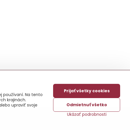
Prijať všetky cookies
j používaní. Na tento
ch krajinách.
Odmietnuť všetko
alebo upraviť svoje
Ukázať podrobnosti
ajov