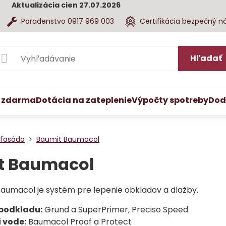
Aktualizácia cien 27.07.2026
Poradenstvo 0917 969 003
Certifikácia bezpečný n
Hľadať
 zdarma
Dotácia na zateplenie
Výpočty spotreby
Dod
 fasáda
Baumit Baumacol
t Baumacol
aumacol je systém pre lepenie obkladov a dlažby.
 podkladu:
Grund a SuperPrimer, Preciso Speed
i vode:
Baumacol Proof a Protect