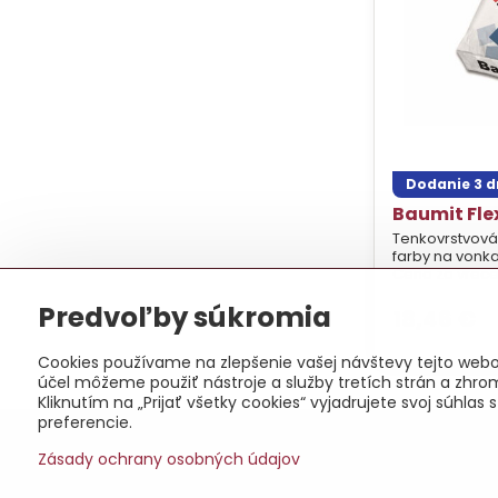
Dodanie 3 d
Baumit Fle
Tenkovrstvová
farby na vonka
Cena za vrece
Predvoľby súkromia
18,46 €
Cookies používame na zlepšenie vašej návštevy tejto webov
účel môžeme použiť nástroje a služby tretích strán a zhro
Kliknutím na „Prijať všetky cookies“ vyjadrujete svoj súhl
preferencie.
©
2
Zásady ochrany osobných údajov