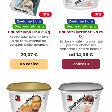
31%
31%
Dodanie 3 dni
Dodanie 3 dni
Doprava zdarma
Doprava zdarma
Baumit Ionit Fino 15 kg
Baumit FillPrimer 5 a 25
kg
Suchá interiérová stierka
bielej farby vhodná na
Základný náter na okamžité
celoplošné stierkovanie a
použitie, obohatený
opravy. Cena za balenie.
vláknami. Cena za balenie.
20,37 €
od 14,35 €
Do košíka
Zobraziť