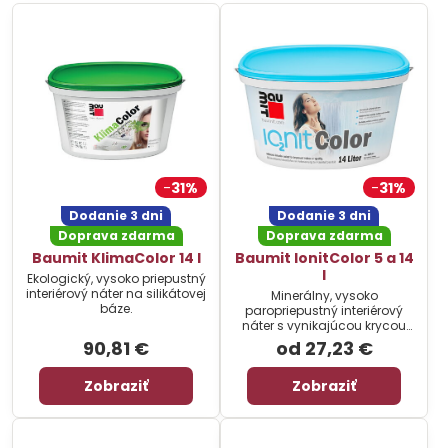
31%
31%
Dodanie 3 dni
Dodanie 3 dni
Doprava zdarma
Doprava zdarma
Baumit KlimaColor 14 l
Baumit IonitColor 5 a 14
l
Ekologický, vysoko priepustný
interiérový náter na silikátovej
Minerálny, vysoko
báze.
paropriepustný interiérový
náter s vynikajúcou krycou
schopnosť. Prispieva k tvorbe
90,81 €
od 27,23 €
prirodzených vzdušných
iónov a aktívne tak zlepšuje
Zobraziť
Zobraziť
kvalitu vnútorného vzduchu.
Cena za balenie.