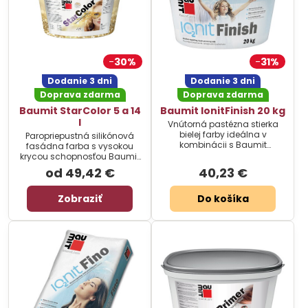
30%
31%
Dodanie 3 dni
Dodanie 3 dni
Doprava zdarma
Doprava zdarma
Baumit StarColor 5 a 14
Baumit IonitFinish 20 kg
l
Vnútorná pastézna stierka
bielej farby ideálna v
Paropriepustná silikónová
kombinácii s Baumit
fasádna farba s vysokou
IonitColor. Cena za balenie.
krycou schopnosťou Baumit
Star Color. Cena za balenie.
od 49,42 €
40,23 €
Zobraziť
Do košíka