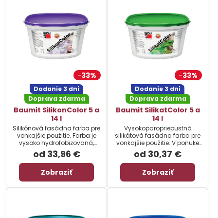
33%
33%
Dodanie 3 dni
Dodanie 3 dni
Doprava zdarma
Doprava zdarma
Baumit SilikonColor 5 a
Baumit SilikatColor 5 a
14 l
14 l
Silikónová fasádna farba pre
Vysokoparopriepustná
vonkajšie použitie. Farba je
silikátová fasádna farba pre
vysoko hydrofobizovaná,
vonkajšie použitie. V ponuke
vhodná aj pre oblasť soklov.
dve balenia: 5 a 14 litrov.
od 33,96 €
od 30,37 €
V ponuke dve balenia: 5 a 14
litrov.
Zobraziť
Zobraziť