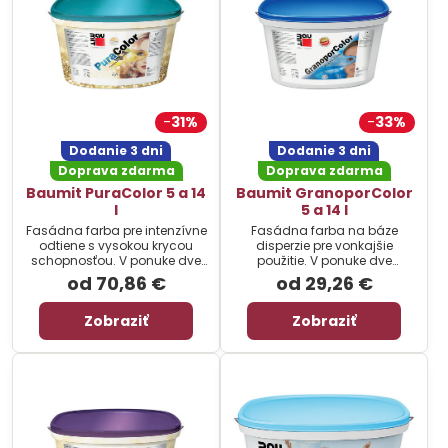
31%
33%
Dodanie 3 dni
Dodanie 3 dni
Doprava zdarma
Doprava zdarma
Baumit PuraColor 5 a 14
Baumit GranoporColor
l
5 a 14 l
Fasádna farba pre intenzívne
Fasádna farba na báze
odtiene s vysokou krycou
disperzie pre vonkajšie
schopnosťou. V ponuke dve
použitie. V ponuke dve
balenia: 5 a 14 l.
balenia: 5 a 14 litrov.
od 70,86 €
od 29,26 €
Zobraziť
Zobraziť