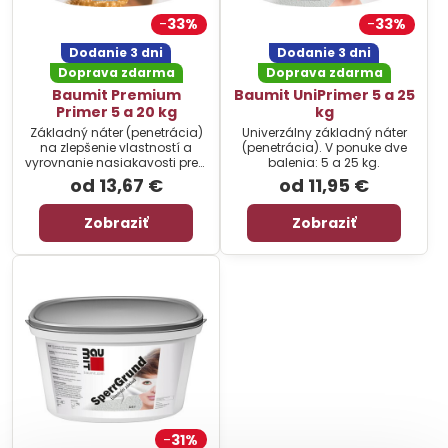
33%
33%
Dodanie 3 dni
Dodanie 3 dni
Doprava zdarma
Doprava zdarma
Baumit Premium
Baumit UniPrimer 5 a 25
Primer 5 a 20 kg
kg
Základný náter (penetrácia)
Univerzálny základný náter
na zlepšenie vlastností a
(penetrácia). V ponuke dve
vyrovnanie nasiakavosti pred
balenia: 5 a 25 kg.
aplikáciou konečných
od 13,67 €
od 11,95 €
povrchových úprav. V ponuke
dve balenia: 5 a 20 kg.
Zobraziť
Zobraziť
31%