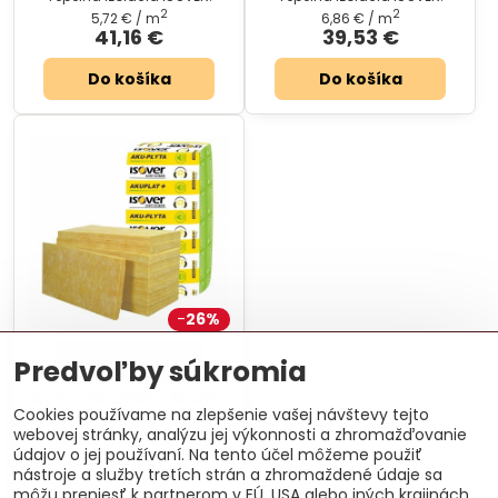
2
2
5,72 €
/ m
6,86 €
/ m
41,16 €
39,53 €
Do košíka
Do košíka
26%
Doprava zdarma
Predvoľby súkromia
Dodanie 2-3 týždne
Isover Akuplat + 15 cm -
Cookies používame na zlepšenie vašej návštevy tejto
4,32 m²
webovej stránky, analýzu jej výkonnosti a zhromažďovanie
Tepelná izolácia ISOVER.
údajov o jej používaní. Na tento účel môžeme použiť
2
8,58 €
/ m
nástroje a služby tretích strán a zhromaždené údaje sa
37,08 €
môžu preniesť k partnerom v EÚ, USA alebo iných krajinách.