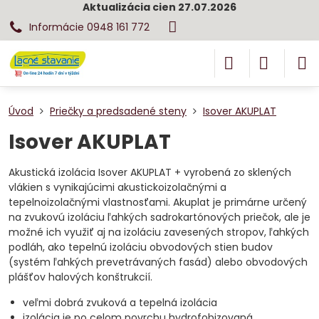
Aktualizácia cien 27.07.2026
Informácie 0948 161 772
Úvod
Priečky a predsadené steny
Isover AKUPLAT
Isover AKUPLAT
Akustická izolácia Isover AKUPLAT + vyrobená zo sklených
vlákien s vynikajúcimi akustickoizolačnými a
tepelnoizolačnými vlastnosťami. Akuplat je primárne určený
na zvukovú izoláciu ľahkých sadrokartónových priečok, ale je
možné ich využiť aj na izoláciu zavesených stropov, ľahkých
podláh, ako tepelnú izoláciu obvodových stien budov
(systém ľahkých prevetrávaných fasád) alebo obvodových
plášťov halových konštrukcií.
veľmi dobrá zvuková a tepelná izolácia
izolácia je po celom povrchu hydrofobizovaná