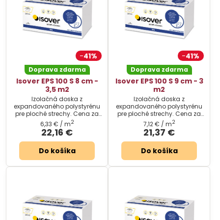
41%
41%
Doprava zdarma
Doprava zdarma
Isover EPS 100 S 8 cm -
Isover EPS 100 S 9 cm - 3
3,5 m2
m2
Izolačná doska z
Izolačná doska z
expandovaného polystyrénu
expandovaného polystyrénu
pre ploché strechy. Cena za
pre ploché strechy. Cena za
balenie.
balenie.
2
2
6,33 €
/ m
7,12 €
/ m
22,16 €
21,37 €
Do košíka
Do košíka