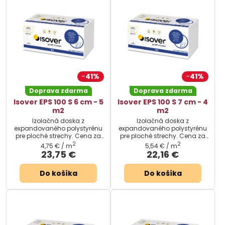
41%
41%
Doprava zdarma
Doprava zdarma
Isover EPS 100 S 6 cm - 5
Isover EPS 100 S 7 cm - 4
m2
m2
Izolačná doska z
Izolačná doska z
expandovaného polystyrénu
expandovaného polystyrénu
pre ploché strechy. Cena za
pre ploché strechy. Cena za
balenie.
balenie.
2
2
4,75 €
/ m
5,54 €
/ m
23,75 €
22,16 €
Do košíka
Do košíka