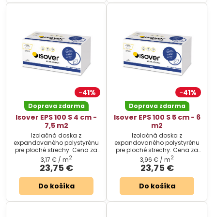
41%
41%
Doprava zdarma
Doprava zdarma
Isover EPS 100 S 4 cm -
Isover EPS 100 S 5 cm - 6
7,5 m2
m2
Izolačná doska z
Izolačná doska z
expandovaného polystyrénu
expandovaného polystyrénu
pre ploché strechy. Cena za
pre ploché strechy. Cena za
balenie.
balenie.
2
2
3,17 €
/ m
3,96 €
/ m
23,75 €
23,75 €
Do košíka
Do košíka