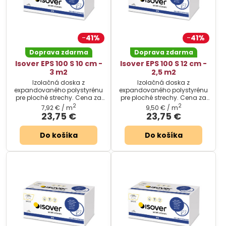
41%
41%
Doprava zdarma
Doprava zdarma
Isover EPS 100 S 10 cm -
Isover EPS 100 S 12 cm -
3 m2
2,5 m2
Izolačná doska z
Izolačná doska z
expandovaného polystyrénu
expandovaného polystyrénu
pre ploché strechy. Cena za
pre ploché strechy. Cena za
balenie.
balenie.
2
2
7,92 €
/ m
9,50 €
/ m
23,75 €
23,75 €
Do košíka
Do košíka