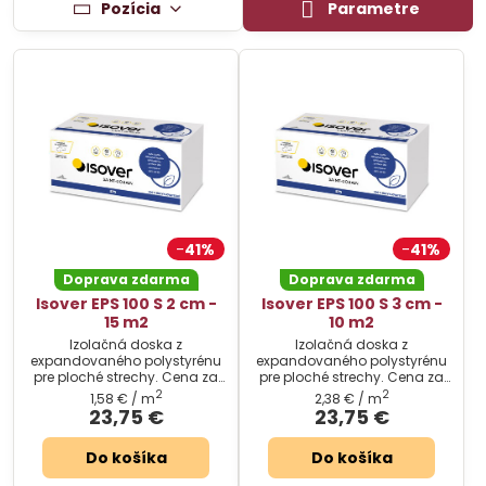
Pozícia
Parametre
41%
41%
Doprava zdarma
Doprava zdarma
Isover EPS 100 S 2 cm -
Isover EPS 100 S 3 cm -
15 m2
10 m2
Izolačná doska z
Izolačná doska z
expandovaného polystyrénu
expandovaného polystyrénu
pre ploché strechy. Cena za
pre ploché strechy. Cena za
balenie.
balenie.
2
2
1,58 €
/ m
2,38 €
/ m
23,75 €
23,75 €
Do košíka
Do košíka