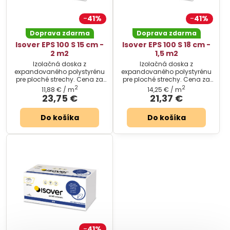
41%
41%
Doprava zdarma
Doprava zdarma
Isover EPS 100 S 15 cm -
Isover EPS 100 S 18 cm -
2 m2
1,5 m2
Izolačná doska z
Izolačná doska z
expandovaného polystyrénu
expandovaného polystyrénu
pre ploché strechy. Cena za
pre ploché strechy. Cena za
balenie.
balenie.
2
2
11,88 €
/ m
14,25 €
/ m
23,75 €
21,37 €
Do košíka
Do košíka
41%