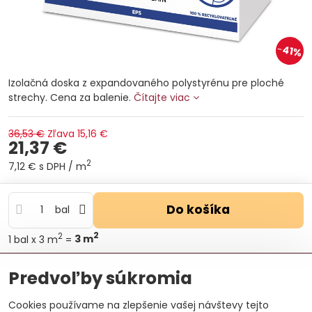
41%
Izolačná doska z expandovaného polystyrénu pre ploché
strechy. Cena za balenie.
Čítajte viac
36,53 €
Zľava
15,16 €
21,37 €
2
7,12 €
s DPH
/ m
Do košíka
bal
2
2
1
bal
x 3 m
=
3
m
Otázka k produktu
Doručenia
Predvoľby súkromia
Výrobca:
ISOVER Saint-Gobain
Cookies používame na zlepšenie vašej návštevy tejto