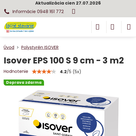
Aktualizácia cien 27.07.2026
Informácie 0948 161 772
Úvod
Polystyrén ISOVER
Isover EPS 100 S 9 cm - 3 m2
Hodnotenie
4.2
/
5
(
5
x)
Doprava zdarma