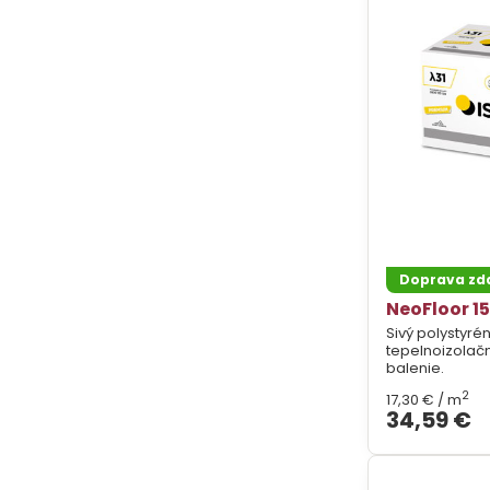
Doprava z
NeoFloor 15
Sivý polystyrén
tepelnoizolač
balenie.
2
17,30 €
/ m
34,59 €