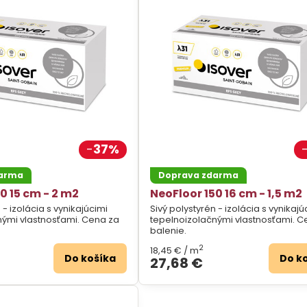
37%
darma
Doprava zdarma
0 15 cm - 2 m2
NeoFloor 150 16 cm - 1,5 m2
 - izolácia s vynikajúcimi
Sivý polystyrén - izolácia s vynikajú
nými vlastnosťami. Cena za
tepelnoizolačnými vlastnosťami. C
balenie.
2
18,45 €
/ m
Do košíka
Do k
27,68 €