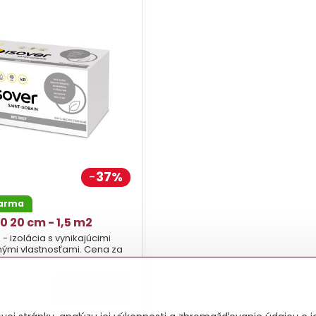
37%
darma
0 20 cm - 1,5 m2
 - izolácia s vynikajúcimi
nými vlastnosťami. Cena za
Do košíka