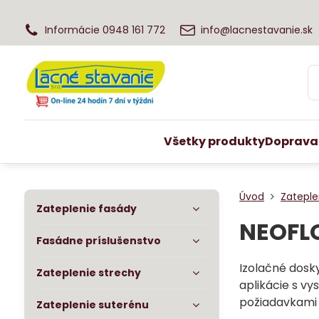
Informácie 0948 161 772
info@lacnestavanie.sk
Všetky produkty
Doprava
Úvod
Zateple
Zateplenie fasády
NEOFL
Fasádne príslušenstvo
Izolačné dosk
Zateplenie strechy
aplikácie s vy
požiadavkami 
Zateplenie suterénu