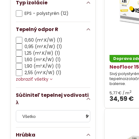
Typ izolácie
EPS - polystyrén (12)
Tepelný odpor R
0,60 (m².K/W) (1)
0,95 (m².K/W) (1)
1,25 (m².K/W) (1)
Doprava z
1,60 (m².K/W) (1)
1,90 (m².K/W) (1)
NeoFloor 15
2,55 (m².K/W) (1)
Sivý polystyrén
tepelnoizolač
zobraziť všetky
balenie.
2
5,77 €
/ m
Súčiniteľ tepelnej vodivosti
34,59 €
λ
Hrúbka