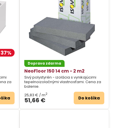
37%
Doprava zdarma
NeoFloor 150 14 cm - 2 m2
cimi
Sivý polystyrén - izolácia s vynikajúcimi
ena za
tepelnoizolačnými vlastnosťami. Cena za
balenie.
2
25,83 €
/ m
ošíka
Do košíka
51,66 €