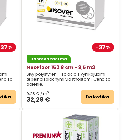
37%
37%
Doprava zdarma
NeoFloor 150 8 cm - 3,5 m2
cimi
Sivý polystyrén - izolácia s vynikajúcimi
ena za
tepelnoizolačnými vlastnosťami. Cena za
balenie.
2
9,23 €
/ m
ošíka
Do košíka
32,29 €