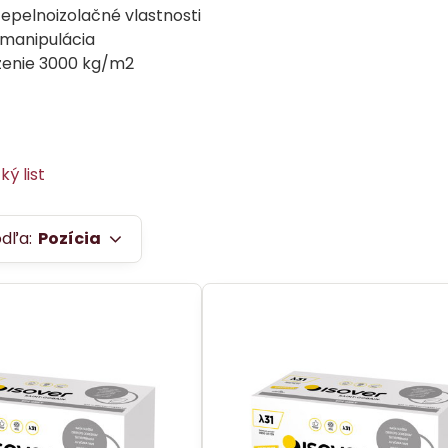
tepelnoizolačné vlastnosti
manipulácia
aženie 3000 kg/m2
ý list
odľa:
Pozícia