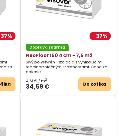
37%
37%
Doprava zdarma
NeoFloor 150 4 cm - 7,5 m2
cimi
Sivý polystyrén - izolácia s vynikajúcimi
ena za
tepelnoizolačnými vlastnosťami. Cena za
balenie.
2
4,61 €
/ m
ošíka
Do košíka
34,59 €