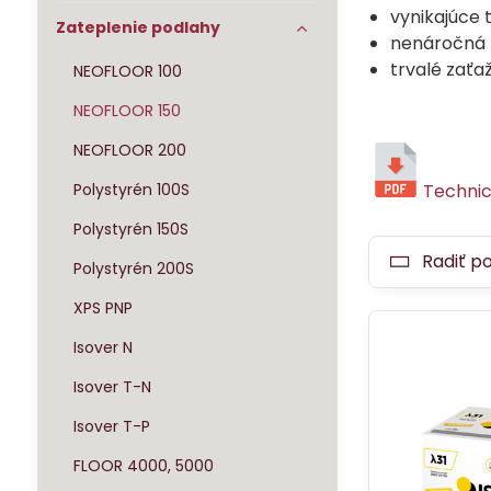
vynikajúce 
Zateplenie podlahy
nenáročná 
trvalé zať
NEOFLOOR 100
NEOFLOOR 150
NEOFLOOR 200
Polystyrén 100S
Technick
Polystyrén 150S
Radiť p
Polystyrén 200S
XPS PNP
Isover N
Isover T-N
Isover T-P
FLOOR 4000, 5000