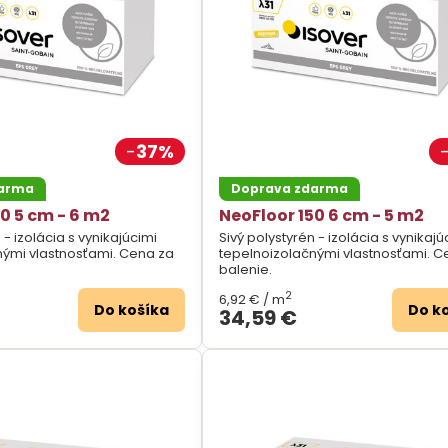
37%
darma
Doprava zdarma
0 5 cm - 6 m2
NeoFloor 150 6 cm - 5 m2
 - izolácia s vynikajúcimi
Sivý polystyrén - izolácia s vynikajú
nými vlastnosťami. Cena za
tepelnoizolačnými vlastnosťami. C
balenie.
2
6,92 €
/ m
Do košíka
Do k
34,59 €