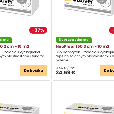
37%
darma
Doprava zdarma
0 2 cm - 15 m2
NeoFloor 150 3 cm - 10 m2
 - izolácia s vynikajúcimi
Sivý polystyrén - izolácia s vynikajú
nými vlastnosťami. Cena za
tepelnoizolačnými vlastnosťami. C
balenie.
2
3,46 €
/ m
Do košíka
Do k
34,59 €