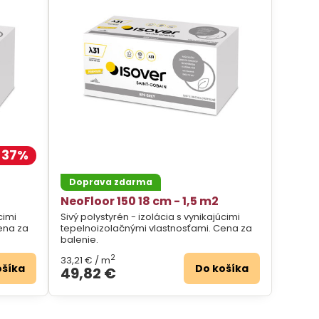
37%
Doprava zdarma
NeoFloor 150 18 cm - 1,5 m2
cimi
Sivý polystyrén - izolácia s vynikajúcimi
ena za
tepelnoizolačnými vlastnosťami. Cena za
balenie.
2
33,21 €
/ m
ošíka
Do košíka
49,82 €