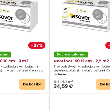
37%
darma
Doprava zdarma
0 10 cm - 3 m2
NeoFloor 150 12 cm - 2,5 m2
 - izolácia s vynikajúcimi
Sivý polystyrén - izolácia s vynikajú
nými vlastnosťami. Cena za
tepelnoizolačnými vlastnosťami. C
balenie.
2
13,84 €
/ m
Do košíka
Do k
34,59 €