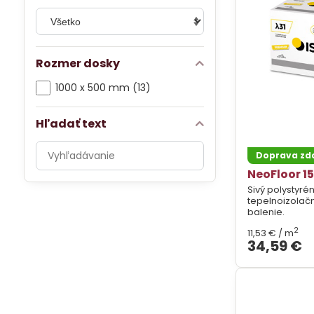
Rozmer dosky
1000 x 500 mm (13)
Hľadať text
Prehľadať
Doprava z
výsledky
NeoFloor 15
filtra
Sivý polystyrén
fulltextom
tepelnoizolač
balenie.
2
11,53 €
/ m
34,59 €