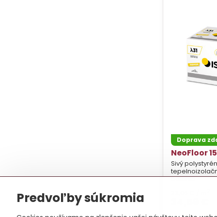
Doprava z
NeoFloor 15
Sivý polystyrén
tepelnoizolač
balenie.
2
23,06 €
/ m
Predvoľby súkromia
34,59 €