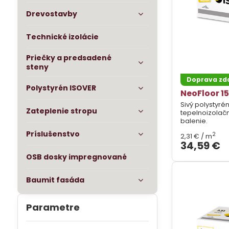
Drevostavby
Technické izolácie
Priečky a predsadené
steny
Doprava z
Polystyrén ISOVER
NeoFloor 15
Sivý polystyrén
Zateplenie stropu
tepelnoizolač
balenie.
Príslušenstvo
2
2,31 €
/ m
34,59 €
OSB dosky impregnované
Baumit fasáda
Parametre