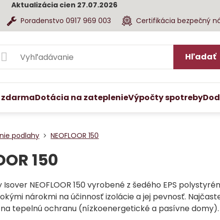
Aktualizácia cien 27.07.2026
Poradenstvo 0917 969 003
Certifikácia bezpečný n
Hľadať
 zdarma
Dotácia na zateplenie
Výpočty spotreby
Dod
nie podlahy
NEOFLOOR 150
OOR 150
y Isover NEOFLOOR 150 vyrobené z šedého EPS polystyrénu
sokými nárokmi na účinnosť izolácie a jej pevnosť. Najčaste
na tepelnú ochranu (nízkoenergetické a pasívne domy).