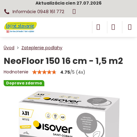
Aktualizácia cien 27.07.2026
Informácie 0948 161 772
Úvod
Zateplenie podlahy
NeoFloor 150 16 cm - 1,5 m2
Hodnotenie
4.75
/
5
(
4
x)
Doprava zdarma