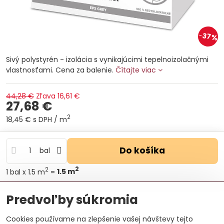
37%
Sivý polystyrén - izolácia s vynikajúcimi tepelnoizolačnými
vlastnosťami. Cena za balenie.
Čítajte viac
44,28 €
Zľava
16,61 €
27,68 €
2
18,45 €
s DPH
/ m
Do košíka
bal
2
2
1
bal
x 1.5 m
=
1.5
m
Otázka k produktu
Doručenia
Predvoľby súkromia
Výrobca:
ISOVER Saint-Gobain
Cookies používame na zlepšenie vašej návštevy tejto