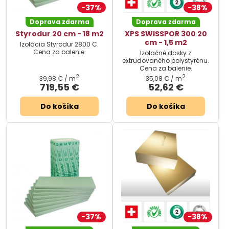
37%
38%
Doprava zdarma
Doprava zdarma
Styrodur 20 cm - 18 m2
XPS SWISSPOR 300 20
cm - 1,5 m2
Izolácia Styrodur 2800 C.
Cena za balenie.
Izolačné dosky z
extrudovaného polystyrénu.
Cena za balenie.
2
2
39,98 €
/ m
35,08 €
/ m
719,55 €
52,62 €
Do košíka
Do košíka
37%
38%