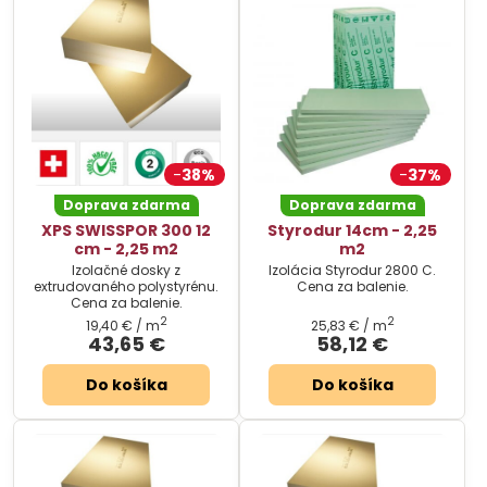
38%
37%
Doprava zdarma
Doprava zdarma
XPS SWISSPOR 300 12
Styrodur 14cm - 2,25
cm - 2,25 m2
m2
Izolačné dosky z
Izolácia Styrodur 2800 C.
extrudovaného polystyrénu.
Cena za balenie.
Cena za balenie.
2
2
19,40 €
/ m
25,83 €
/ m
43,65 €
58,12 €
Do košíka
Do košíka