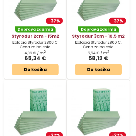
37%
37%
Doprava zdarma
Doprava zdarma
Styrodur 2cm - 15m2
Styrodur 3cm - 10,5 m2
Izolácia Styrodur 2800 C.
Izolácia Styrodur 2800 C.
Cena za balenie.
Cena za balenie.
2
2
4,36 €
/ m
5,54 €
/ m
65,34 €
58,12 €
Do košíka
Do košíka
37%
37%