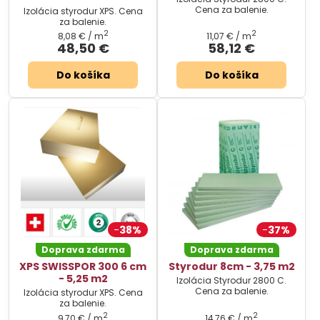
Cena za balenie.
Izolácia styrodur XPS. Cena
za balenie.
2
2
8,08 €
/ m
11,07 €
/ m
48,50 €
58,12 €
Do košíka
Do košíka
38%
37%
Doprava zdarma
Doprava zdarma
XPS SWISSPOR 300 6 cm
Styrodur 8cm - 3,75 m2
- 5,25 m2
Izolácia Styrodur 2800 C.
Cena za balenie.
Izolácia styrodur XPS. Cena
za balenie.
2
2
9,70 €
/ m
14,76 €
/ m