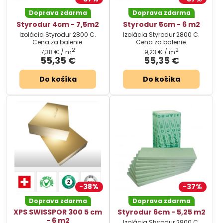
Doprava zdarma
Doprava zdarma
Styrodur 4cm - 7,5m2
Styrodur 5cm - 6 m2
Izolácia Styrodur 2800 C.
Izolácia Styrodur 2800 C.
Cena za balenie.
Cena za balenie.
2
2
7,38 €
/ m
9,23 €
/ m
55,35 €
55,35 €
Do košíka
Do košíka
38%
37%
Doprava zdarma
Doprava zdarma
XPS SWISSPOR 300 5 cm
Styrodur 6cm - 5,25 m2
- 6 m2
Izolácia Styrodur 2800 C.