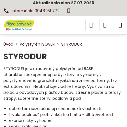
Aktualizácia cien 27.07.2026
Informácie 0948 161 772
Úvod
Polystyrén ISOVER
STYRODUR
STYRODUR
STYRODUR je extrudovaný polystyrén od BASF
charakteristickej zelenej farby, ktorý je vyrábaný z
polystyrénového granulátu fyzikálnou zmenou formy, tzv.
extrudovaním. Neobsahuje žiadne freóny. Využíva sa na
izoláciu obvodových plášťov budov, strešné plášte a terasy,
stropy, suterénne steny, podlahy a pod.
dobré termoizolačné aj mechanické vlastnosti
trvalá odolnosť proti vlhkosti a hnitiu - dlhá životnosť
ekonomicky výhodné
široká škála využitia