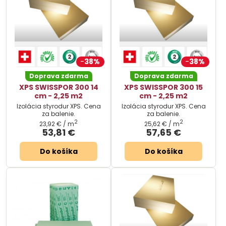
38%
38%
Doprava zdarma
Doprava zdarma
XPS SWISSPOR 300 14
XPS SWISSPOR 300 15
cm - 2,25 m2
cm - 2,25 m2
Izolácia styrodur XPS. Cena
Izolácia styrodur XPS. Cena
za balenie.
za balenie.
2
2
23,92 €
/ m
25,62 €
/ m
53,81 €
57,65 €
Do košíka
Do košíka