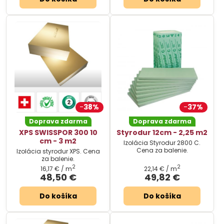
38%
37%
Doprava zdarma
Doprava zdarma
XPS SWISSPOR 300 10
Styrodur 12cm - 2,25 m2
cm - 3 m2
Izolácia Styrodur 2800 C.
Cena za balenie.
Izolácia styrodur XPS. Cena
za balenie.
2
2
16,17 €
/ m
22,14 €
/ m
48,50 €
49,82 €
Do košíka
Do košíka