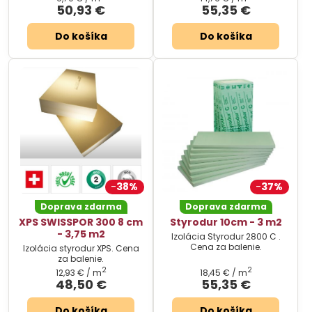
50,93 €
55,35 €
Do košíka
Do košíka
38%
37%
Doprava zdarma
Doprava zdarma
XPS SWISSPOR 300 8 cm
Styrodur 10cm - 3 m2
- 3,75 m2
Izolácia Styrodur 2800 C .
Cena za balenie.
Izolácia styrodur XPS. Cena
za balenie.
2
2
12,93 €
/ m
18,45 €
/ m
48,50 €
55,35 €
Do košíka
Do košíka