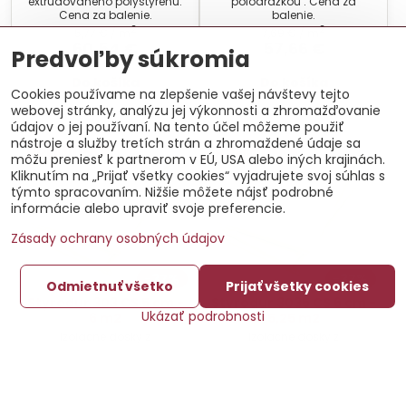
extrudovaného polystyrénu.
polodrážkou . Cena za
Cena za balenie.
balenie.
2
2
5,77 €
/ m
7,69 €
/ m
60,54 €
57,66 €
Predvoľby súkromia
Do košíka
Do košíka
Cookies používame na zlepšenie vašej návštevy tejto
webovej stránky, analýzu jej výkonnosti a zhromažďovanie
údajov o jej používaní. Na tento účel môžeme použiť
nástroje a služby tretích strán a zhromaždené údaje sa
môžu preniesť k partnerom v EÚ, USA alebo iných krajinách.
Kliknutím na „Prijať všetky cookies“ vyjadrujete svoj súhlas s
týmto spracovaním. Nižšie môžete nájsť podrobné
informácie alebo upraviť svoje preferencie.
Zásady ochrany osobných údajov
37%
37%
Odmietnuť všetko
Prijať všetky cookies
Styrodur 303 CS 5 cm -
Styrodur 3035 CS 6 cm -
Ukázať podrobnosti
6 m2
5,25 m2
Izolačné dosky z
Izolačné dosky z
extrudovaného polystyrénu.
extrudovaného polystyrénu.
Cena za balenie.
Cena za balenie.
2
2
9,61 €
/ m
11,53 €
/ m
57,66 €
60,54 €