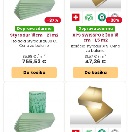
37%
38%
Doprava zdarma
Doprava zdarma
Styrodur 18cm - 21 m2
XPS SWISSPOR 300 18
cm - 1,5 m2
Izolácia Styrodur 2800 C.
Cena za balenie.
Izolácia styrodur XPS. Cena
za balenie.
2
2
35,98 €
/ m
31,57 €
/ m
755,53 €
47,36 €
Do košíka
Do košíka