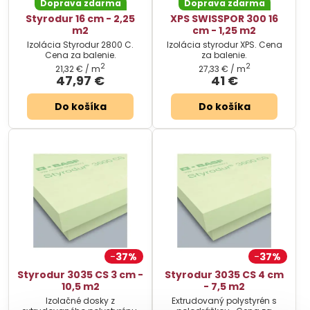
Doprava zdarma
Doprava zdarma
Styrodur 16 cm - 2,25
XPS SWISSPOR 300 16
m2
cm - 1,25 m2
Izolácia Styrodur 2800 C.
Izolácia styrodur XPS. Cena
Cena za balenie.
za balenie.
2
2
21,32 €
/ m
27,33 €
/ m
47,97 €
41 €
Do košíka
Do košíka
37%
37%
Styrodur 3035 CS 3 cm -
Styrodur 3035 CS 4 cm
10,5 m2
- 7,5 m2
Izolačné dosky z
Extrudovaný polystyrén s