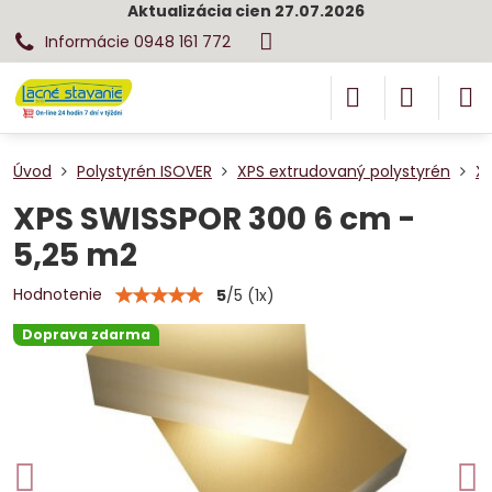
Aktualizácia cien 27.07.2026
Informácie 0948 161 772
Úvod
Polystyrén ISOVER
XPS extrudovaný polystyrén
X
XPS SWISSPOR 300 6 cm -
5,25 m2
Hodnotenie
5
/
5
(
1
x)
Doprava zdarma