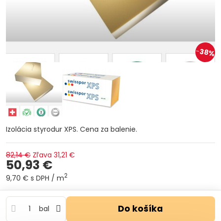
38%
Izolácia styrodur XPS. Cena za balenie.
82,14 €
Zľava
31,21 €
50,93 €
2
9,70 €
s DPH
/ m
Do košíka
bal