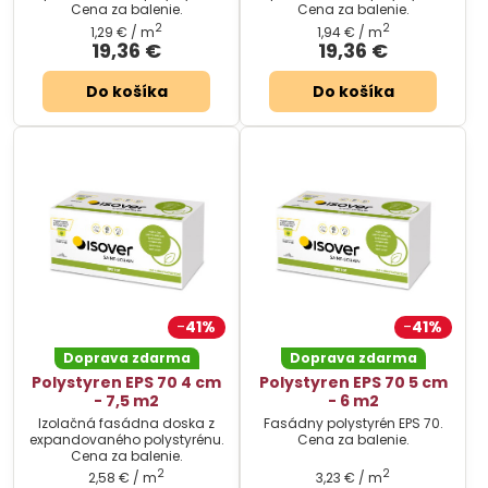
Cena za balenie.
Cena za balenie.
2
2
1,29 €
/ m
1,94 €
/ m
19,36 €
19,36 €
Do košíka
Do košíka
41%
41%
Doprava zdarma
Doprava zdarma
Polystyren EPS 70 4 cm
Polystyren EPS 70 5 cm
- 7,5 m2
- 6 m2
Izolačná fasádna doska z
Fasádny polystyrén EPS 70.
expandovaného polystyrénu.
Cena za balenie.
Cena za balenie.
2
2
2,58 €
/ m
3,23 €
/ m