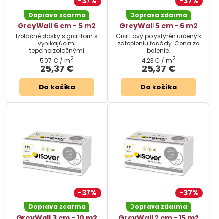
37%
37%
Doprava zdarma
Doprava zdarma
GreyWall 6 cm - 5 m2
GreyWall 5 cm - 6 m2
Izolačné dosky s grafitom s
Grafitový polystyrén určený k
vynikajúcimi
zatepleniu fasády. Cena za
tepelnoizolačnými
balenie.
vlastnosťami. Cena za
2
2
5,07 €
/ m
4,23 €
/ m
balenie.
25,37 €
25,37 €
Do košíka
Do košíka
37%
37%
Doprava zdarma
Doprava zdarma
GreyWall 3 cm - 10 m2
GreyWall 2 cm - 15 m2