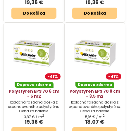
19,36 €
19,36 €
Do košíka
Do košíka
41%
41%
Doprava zdarma
Doprava zdarma
Polystyren EPS 70 6 cm
Polystyren EPS 70 8 cm
- 5 m2
- 3,5 m2
Izolačná fasádna doska z
Izolačná fasádna doska z
expandovaného polystyrénu.
expandovaného polystyrénu.
Cena za balenie.
Cena za balenie.
2
2
3,87 €
/ m
5,16 €
/ m
19,36 €
18,07 €