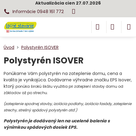
Aktualizácia cien 27.07.2026
Informácie 0948 161 772
Úvod
Polystyrén ISOVER
Polystyrén ISOVER
Ponúkame Vám polystyrén na zateplenie domu, cena a
kvalita je vynikajúca. Dodávame výhradne značku EPS Isover,
ktorý
ponúka širokú škálu využitia pri zateplení stavby domu od
základov až po strechu.
(zateplenie spodnej stavby, izolácia podlahy, izolácia fasády, zateplenie
strechy, strešný spádový polystyrén atď.)
Polystyrén je dodávaný len na ucelené balenia s
výnimkou spádových dosiek EPS.