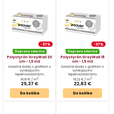
37%
37%
Doprava zdarma
Doprava zdarma
Polystyrén GreyWall 20
Polystyrén GreyWall 18
cm - 1,5 m2
cm - 1,5 m2
Izolačné dosky s grafitom s
Izolačné dosky s grafitom s
vynikajúcimi
vynikajúcimi
tepelnoizolačnými
tepelnoizolačnými
vlastnosťami. Cena za
vlastnosťami. Cena za
2
2
16,91 €
/ m
15,22 €
/ m
balenie.
balenie.
25,37 €
22,83 €
Do košíka
Do košíka