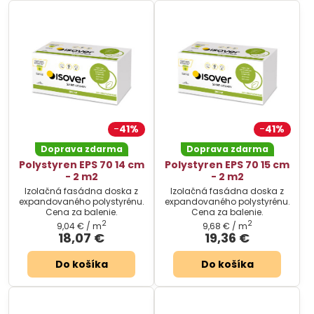
41%
41%
Doprava zdarma
Doprava zdarma
Polystyren EPS 70 14 cm
Polystyren EPS 70 15 cm
- 2 m2
- 2 m2
Izolačná fasádna doska z
Izolačná fasádna doska z
expandovaného polystyrénu.
expandovaného polystyrénu.
Cena za balenie.
Cena za balenie.
2
2
9,04 €
/ m
9,68 €
/ m
18,07 €
19,36 €
Do košíka
Do košíka