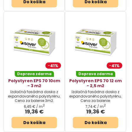
Do košíka
Do košíka
41%
41%
Doprava zdarma
Doprava zdarma
Polystyren EPS 70 10cm
Polystyren EPS 70 12 cm
- 3 m2
- 2,5 m2
Izolačná fasádna doska z
Izolačná fasádna doska z
expandovaného polystyrénu.
expandovaného polystyrénu.
Cena za balenie 3m2.
Cena za balenie.
2
2
6,45 €
/ m
7,74 €
/ m
19,36 €
19,36 €
Do košíka
Do košíka