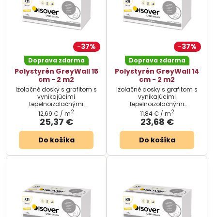
37%
37%
Doprava zdarma
Doprava zdarma
Polystyrén GreyWall 15
Polystyrén GreyWall 14
cm - 2 m2
cm - 2 m2
Izolačné dosky s grafitom s
Izolačné dosky s grafitom s
vynikajúcimi
vynikajúcimi
tepelnoizolačnými
tepelnoizolačnými
vlastnosťami. Cena za
vlastnosťami. Cena za
2
2
12,69 €
/ m
11,84 €
/ m
balenie.
balenie.
25,37 €
23,68 €
Do košíka
Do košíka