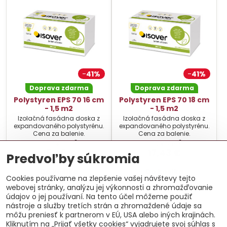
41%
41%
Doprava zdarma
Doprava zdarma
Polystyren EPS 70 16 cm
Polystyren EPS 70 18 cm
- 1,5 m2
- 1,5 m2
Izolačná fasádna doska z
Izolačná fasádna doska z
expandovaného polystyrénu.
expandovaného polystyrénu.
Cena za balenie.
Cena za balenie.
2
2
10,33 €
/ m
11,62 €
/ m
15,49 €
17,43 €
Predvoľby súkromia
Do košíka
Do košíka
Cookies používame na zlepšenie vašej návštevy tejto
webovej stránky, analýzu jej výkonnosti a zhromažďovanie
údajov o jej používaní. Na tento účel môžeme použiť
nástroje a služby tretích strán a zhromaždené údaje sa
môžu preniesť k partnerom v EÚ, USA alebo iných krajinách.
Kliknutím na „Prijať všetky cookies“ vyjadrujete svoj súhlas s