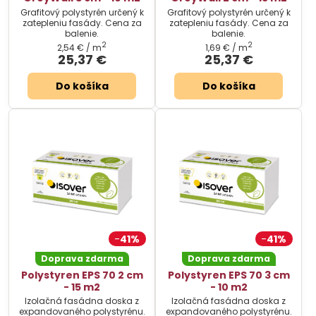
Grafitový polystyrén určený k
Grafitový polystyrén určený k
zatepleniu fasády. Cena za
zatepleniu fasády. Cena za
balenie.
balenie.
2
2
2,54 €
/ m
1,69 €
/ m
25,37 €
25,37 €
Do košíka
Do košíka
41%
41%
Doprava zdarma
Doprava zdarma
Polystyren EPS 70 2 cm
Polystyren EPS 70 3 cm
- 15 m2
- 10 m2
Izolačná fasádna doska z
Izolačná fasádna doska z
expandovaného polystyrénu.
expandovaného polystyrénu.