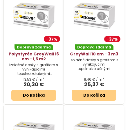
37%
37%
Doprava zdarma
Doprava zdarma
Polystyrén GreyWall 16
GreyWall 10 cm - 3 m3
cm - 1,5 m2
Izolačné dosky s grafitom s
vynikajúcimi
Izolačné dosky s grafitom s
tepelnoizolačnými
vynikajúcimi
vlastnosťami. Cena za
tepelnoizolačnými
balenie.
vlastnosťami. Cena za
2
2
13,53 €
/ m
8,46 €
/ m
balenie.
20,30 €
25,37 €
Do košíka
Do košíka