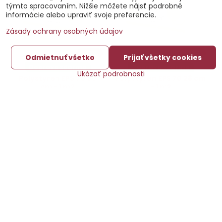
týmto spracovaním. Nižšie môžete nájsť podrobné
informácie alebo upraviť svoje preferencie.
Zásady ochrany osobných údajov
41%
41%
Odmietnuť všetko
Prijať všetky cookies
Doprava zdarma
Doprava zdarma
Ukázať podrobnosti
Polystyren EPS 70 30
Polystyren EPS 70 28 cm
cm - 1 m2
- 1 m2
Izolačná fasádna doska z
Izolačná fasádna doska z
expandovaného polystyrénu.
expandovaného polystyrénu.
Cena za balenie.
Cena za balenie.
19,36 €
18,07 €
Do košíka
Do košíka