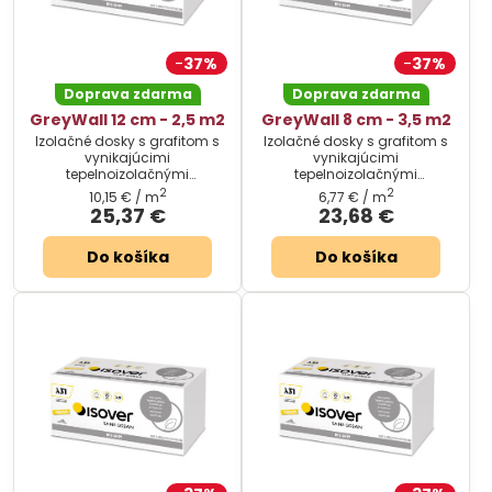
37%
37%
Doprava zdarma
Doprava zdarma
GreyWall 12 cm - 2,5 m2
GreyWall 8 cm - 3,5 m2
Izolačné dosky s grafitom s
Izolačné dosky s grafitom s
vynikajúcimi
vynikajúcimi
tepelnoizolačnými
tepelnoizolačnými
vlastnosťami. Cena za
vlastnosťami. Cena za
2
2
10,15 €
/ m
6,77 €
/ m
balenie.
balenie.
25,37 €
23,68 €
Do košíka
Do košíka