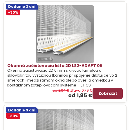
Dodanie 3 dni
-30%
Okenná začisťovacia lišta 2D LS2-ADAPT 06
Okenná začišťovacia 2D 6 mm s krycou lamelou a
sklovláknitou výztužnou tkaninou pr spojenie dilatujice vo 2
smeroch -medzi rámom okna alebo dverí a omietkou v
kontaktnom zatepľovacom systéme – ETICS
od 2,64 €
Zľava 0,79 €
Zobraziť
od 1,85 €
Dodanie 3 dni
-30%