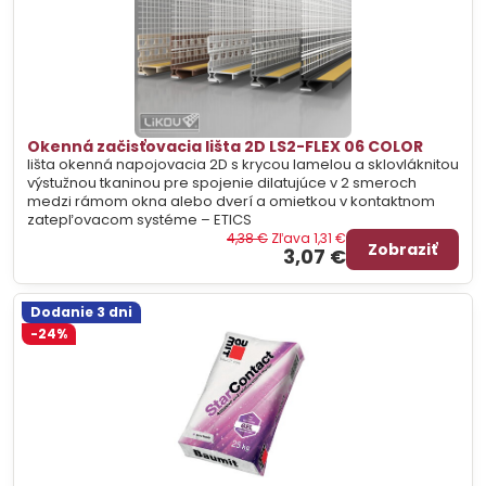
Okenná začisťovacia lišta 2D LS2-FLEX 06 COLOR
lišta okenná napojovacia 2D s krycou lamelou a sklovláknitou
výstužnou tkaninou pre spojenie dilatujúce v 2 smeroch
medzi rámom okna alebo dverí a omietkou v kontaktnom
zatepľovacom systéme – ETICS
4,38 €
Zľava 1,31 €
Zobraziť
3,07 €
Dodanie 3 dni
-24%