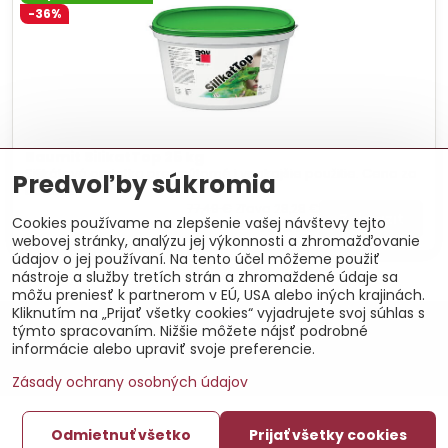
-36%
Baumit SilikatTop 25 kg
Silikátová omietka pre vnútorné i vonkajšie použitie. Cena za
Predvoľby súkromia
balenie.
77,49 €
Zľava 28,28 €
Zobraziť
49,21 €
Cookies používame na zlepšenie vašej návštevy tejto
webovej stránky, analýzu jej výkonnosti a zhromažďovanie
údajov o jej používaní. Na tento účel môžeme použiť
nástroje a služby tretích strán a zhromaždené údaje sa
môžu preniesť k partnerom v EÚ, USA alebo iných krajinách.
Kliknutím na „Prijať všetky cookies“ vyjadrujete svoj súhlas s
©
2026
Copyright
týmto spracovaním. Nižšie môžete nájsť podrobné
Predvoľby súkromia
Zásady ochrany osobných údajov
informácie alebo upraviť svoje preferencie.
Vytvorené pomocou:
BiznisWeb.sk
Zásady ochrany osobných údajov
Odmietnuť všetko
Prijať všetky cookies