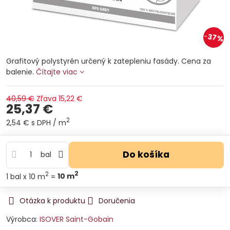
37%
Grafitový polystyrén určený k zatepleniu fasády. Cena za
balenie.
Čítajte viac
40,59 €
Zľava
15,22 €
25,37 €
2
2,54 €
s DPH
/ m
Do košíka
bal
2
2
1
bal
x 10 m
=
10
m
Otázka k produktu
Doručenia
Výrobca:
ISOVER Saint-Gobain