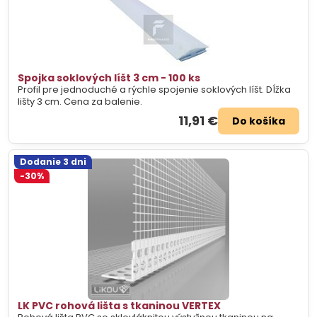
Spojka soklových líšt 3 cm - 100 ks
Profil pre jednoduché a rýchle spojenie soklových líšt. Dĺžka
lišty 3 cm. Cena za balenie.
11,91 €
Do košíka
Dodanie 3 dni
-30%
LK PVC rohová lišta s tkaninou VERTEX