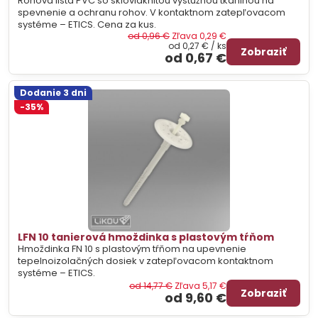
Rohová lišta PVC so sklovláknitou výstužnou tkaninou na
spevnenie a ochranu rohov. V kontaktnom zatepľovacom
systéme – ETICS. Cena za kus.
od 0,96 €
Zľava 0,29 €
od 0,27 €
/ ks
Zobraziť
od 0,67 €
Dodanie 3 dni
-35%
LFN 10 tanierová hmoždinka s plastovým tŕňom
Hmoždinka FN 10 s plastovým tŕňom na upevnenie
tepelnoizolačných dosiek v zatepľovacom kontaktnom
systéme – ETICS.
od 14,77 €
Zľava 5,17 €
Zobraziť
od 9,60 €