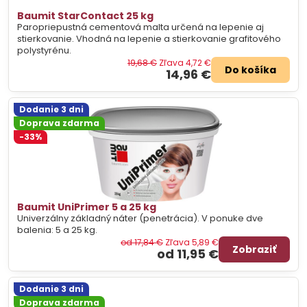
Baumit StarContact 25 kg
Paropriepustná cementová malta určená na lepenie aj
stierkovanie. Vhodná na lepenie a stierkovanie grafitového
polystyrénu.
19,68 €
Zľava 4,72 €
Do košíka
14,96 €
Dodanie 3 dni
Doprava zdarma
-33%
Baumit UniPrimer 5 a 25 kg
Univerzálny základný náter (penetrácia). V ponuke dve
balenia: 5 a 25 kg.
od 17,84 €
Zľava 5,89 €
Zobraziť
od 11,95 €
Dodanie 3 dni
Doprava zdarma