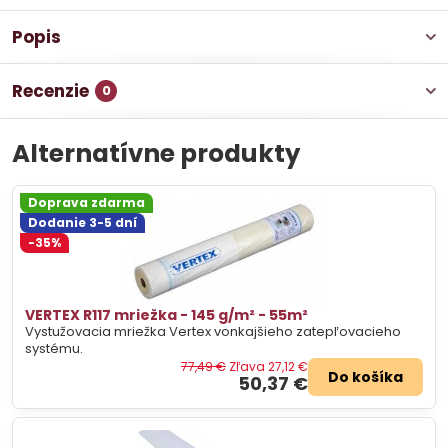
Popis
Recenzie
0
Alternatívne produkty
Doprava zdarma
Dodanie 3-5 dní
-35%
VERTEX R117 mriežka - 145 g/m² - 55m²
Vystužovacia mriežka Vertex vonkajšieho zatepľovacieho
systému.
77,49 €
Zľava 27,12 €
Do košíka
50,37 €