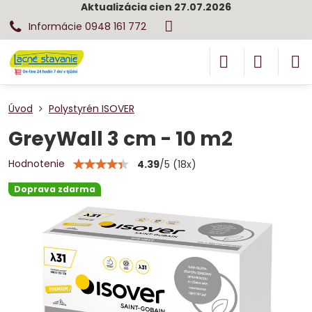
Aktualizácia cien 27.07.2026
Informácie 0948 161 772
Úvod
Polystyrén ISOVER
GreyWall 3 cm - 10 m2
Hodnotenie
4.39
/
5
(
18
x)
Doprava zdarma