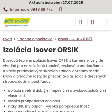
Aktualizácia cien 27.07.2026
Informácie 0948 161 772
Úvod
Strecha a podkrovie
Isover ORSIK λ 0,037
Izolácia Isover ORSIK
Dosková teplená izolácia Isover ORSIK z kamennej vlny. Je
vhodná pre nezaťažené tepelné, zvukové a protipožiarne
izolácie predovšetkým šikmých striech vložením medzi
krovy a prídavné rošty do priečok, ako aj izolácie drevených
stropov, dutín a podhľadov.
izolácia s veľmi dobrými tepelnými a zvukovoizolačnými
vlastnosti
vysoká protipožiarna odolnosť
nízky difúzny odpor – vysoká paropriepustnosť
vodoodpudivosť – izolácia je po celom