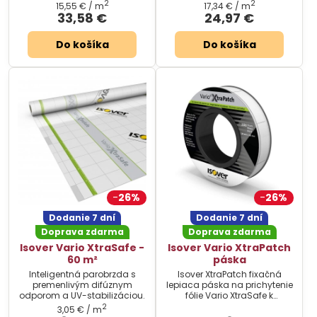
2
2
15,55 €
/ m
17,34 €
/ m
33,58 €
24,97 €
Do košíka
Do košíka
26%
26%
Dodanie 7 dní
Dodanie 7 dní
Doprava zdarma
Doprava zdarma
Isover Vario XtraSafe -
Isover Vario XtraPatch
60 m²
páska
Inteligentná parobrzda s
Isover XtraPatch fixačná
premenlivým difúznym
lepiaca páska na prichytenie
odporom a UV-stabilizáciou.
fólie Vario XtraSafe k
podkladu.
2
3,05 €
/ m