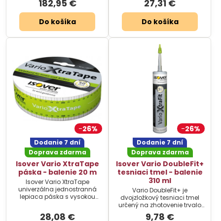
182,95 €
27,31 €
Do košíka
Do košíka
26%
26%
Dodanie 7 dní
Dodanie 7 dní
Doprava zdarma
Doprava zdarma
Isover Vario XtraTape
Isover Vario DoubleFit+
páska - balenie 20 m
tesniaci tmel - balenie
310 ml
Isover Vario XtraTape
univerzálna jednostranná
Vario DoubleFit+ je
lepiaca páska s vysokou
dvojzložkový tesniaci tmel
pružnosťou. Rozmery: 2000 x
určený na zhotovenie trvalo
6 cm.
pružných parotesných
28,08 €
9,78 €
stykov. Balenie 310 ml.