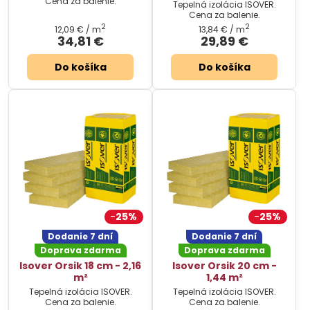
Cena za balenie.
Tepelná izolácia ISOVER.
Cena za balenie.
2
2
12,09 €
/ m
13,84 €
/ m
34,81 €
29,89 €
Do košíka
Do košíka
25%
25%
Dodanie 7 dní
Dodanie 7 dní
Doprava zdarma
Doprava zdarma
Isover Orsik 18 cm - 2,16
Isover Orsik 20 cm -
m²
1,44 m²
Tepelná izolácia ISOVER.
Tepelná izolácia ISOVER.
Cena za balenie.
Cena za balenie.