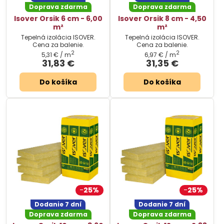
Doprava zdarma
Doprava zdarma
Isover Orsik 6 cm - 6,00
Isover Orsik 8 cm - 4,50
m²
m²
Tepelná izolácia ISOVER.
Tepelná izolácia ISOVER.
Cena za balenie.
Cena za balenie.
2
2
5,31 €
/ m
6,97 €
/ m
31,83 €
31,35 €
Do košíka
Do košíka
25%
25%
Dodanie 7 dní
Dodanie 7 dní
Doprava zdarma
Doprava zdarma