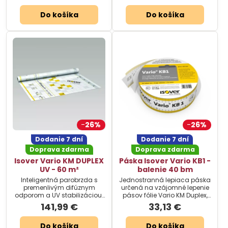
Do košíka
Do košíka
26%
26%
Dodanie 7 dní
Dodanie 7 dní
Doprava zdarma
Doprava zdarma
Isover Vario KM DUPLEX
Páska Isover Vario KB1 -
UV - 60 m²
balenie 40 bm
Inteligentná parobrzda s
Jednostranná lepiaca páska
premenlivým difúznym
určená na vzájomné lepenie
odporom a UV stabilizáciou.
pásov fólie Vario KM Duplex,
Rozmer: 1,5 x 40 m.
rozmer: 4000 x 6 cm.
141,99 €
33,13 €
Do košíka
Do košíka