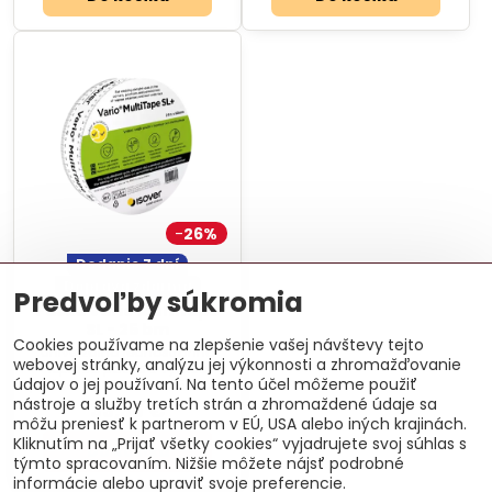
26%
Dodanie 7 dní
Doprava zdarma
Predvoľby súkromia
Páska Vario Multitape
SL - 25 bm
Cookies používame na zlepšenie vašej návštevy tejto
Univerzálna jednostranná
webovej stránky, analýzu jej výkonnosti a zhromažďovanie
lepiaca páska s vyskou
údajov o jej používaní. Na tento účel môžeme použiť
pružnosťou. Rozmer: 2500 x 6
cm.
nástroje a služby tretích strán a zhromaždené údaje sa
33,36 €
môžu preniesť k partnerom v EÚ, USA alebo iných krajinách.
Kliknutím na „Prijať všetky cookies“ vyjadrujete svoj súhlas s
Do košíka
týmto spracovaním. Nižšie môžete nájsť podrobné
informácie alebo upraviť svoje preferencie.