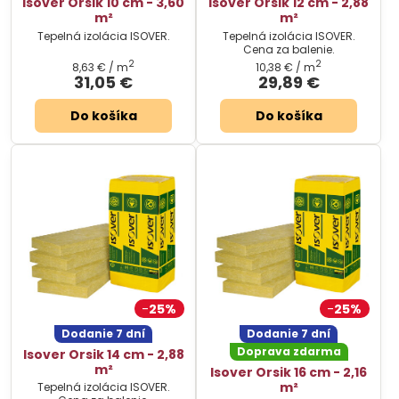
Isover Orsik 10 cm - 3,60
Isover Orsik 12 cm - 2,88
m²
m²
Tepelná izolácia ISOVER.
Tepelná izolácia ISOVER.
Cena za balenie.
2
2
8,63 €
/ m
10,38 €
/ m
31,05 €
29,89 €
Do košíka
Do košíka
25%
25%
Dodanie 7 dní
Dodanie 7 dní
Doprava zdarma
Isover Orsik 14 cm - 2,88
m²
Isover Orsik 16 cm - 2,16
m²
Tepelná izolácia ISOVER.