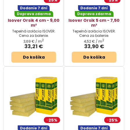
Dodanie 7 dní
Dodanie 7 dní
Doprava zdarma
Doprava zdarma
Isover Orsik 4 cm - 9,00
Isover Orsik 5 cm - 7,50
m²
m²
Tepelná izolácia ISOVER.
Tepelná izolácia ISOVER.
Cena za balenie.
Cena za balenie.
2
2
3,69 €
/ m
4,52 €
/ m
33,21 €
33,90 €
Do košíka
Do košíka
25%
25%
Dodanie 7 dní
Dodanie 7 dní