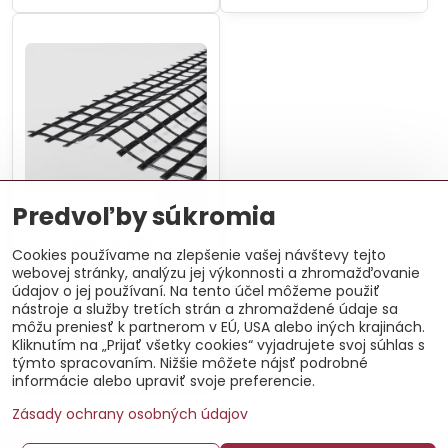
10%
Predvoľby súkromia
Geomreža z PES vlákien
- balenie 390 m²
Cookies používame na zlepšenie vašej návštevy tejto
Používa sa na vystuženie
webovej stránky, analýzu jej výkonnosti a zhromažďovanie
málo únosných horninových
údajov o jej používaní. Na tento účel môžeme použiť
podloží. Zachováva si
dlhodobé ťahové vlastnosti
nástroje a služby tretích strán a zhromaždené údaje sa
863,46 €
aj pri stálom namáhaní.
môžu preniesť k partnerom v EÚ, USA alebo iných krajinách.
Vďaka povrchovej úprave z
Kliknutím na „Prijať všetky cookies“ vyjadrujete svoj súhlas s
Do košíka
PVC je geomreža chránená
týmto spracovaním. Nižšie môžete nájsť podrobné
pred pôsobením chemikálií
informácie alebo upraviť svoje preferencie.
obsiahnutých v pôde, a
taktiež pred slnečným UV
žiarením.
Zásady ochrany osobných údajov