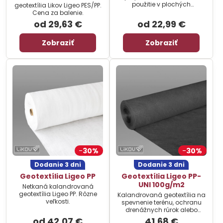
použitie v plochých
geotextília Likov Ligeo PES/PP.
strechách, pri zakladaní
Cena za balenie.
stavieb, pri budovaní
od 29,63 €
od 22,99 €
násypov, svahov, tunelov a
drenážnych systémov. Rôzne
veľkosti.
Zobraziť
Zobraziť
30%
30%
Dodanie 3 dni
Dodanie 3 dni
Geotextília Ligeo PP
Geotextília Ligeo PP-
UNI 100g/m2
Netkaná kalandrovaná
geotextília Ligeo PP. Rôzne
Kalandrovaná geotextília na
veľkosti.
spevnenie terénu, ochranu
drenážnych rúrok alebo
spevnenie podložia na
od 42,07 €
41,68 €