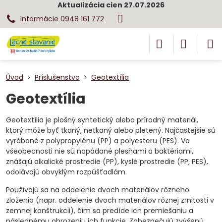
Aktualizácia cien 27.07.2026
Informácie 0948 161 772
Úvod
Príslušenstvo
Geotextília
Geotextília
Geotextília je plošný syntetický alebo prírodný materiál,
ktorý môže byť tkaný, netkaný alebo pletený. Najčastejšie sú
vyrábané z polypropylénu (PP) a polyesteru (PES). Vo
všeobecnosti nie sú napádané plesňami a baktériami,
znášajú alkalické prostredie (PP), kyslé prostredie (PP, PES),
odolávajú obvyklým rozpúšťadlám.
Používajú sa na oddelenie dvoch materiálov rôzneho
zloženia (napr. oddelenie dvoch materiálov rôznej zrnitosti v
zemnej konštrukcii), čím sa predíde ich premiešaniu a
následnému ohrozeniu ich funkcie. Zabezpečujú zvýšenú