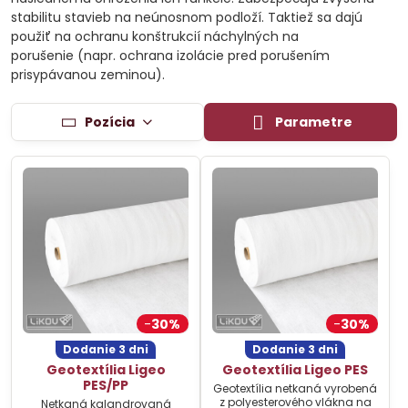
stabilitu stavieb na neúnosnom podloží. Taktiež sa dajú
použiť na ochranu konštrukcií náchylných na
porušenie (napr. ochrana izolácie pred porušením
prisypávanou zeminou).
Pozícia
Parametre
30%
30%
Dodanie 3 dni
Dodanie 3 dni
Geotextília Ligeo
Geotextília Ligeo PES
PES/PP
Geotextília netkaná vyrobená
z polyesterového vlákna na
Netkaná kalandrovaná