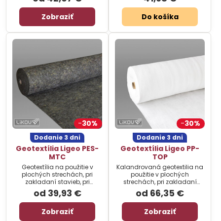
pokládku vonkajších dlažieb.
Cena za balenie.
Zobraziť
Do košíka
30%
30%
Dodanie 3 dni
Dodanie 3 dni
Geotextília Ligeo PES-
Geotextília Ligeo PP-
MTC
TOP
Geotextília na použitie v
Kalandrovaná geotextilia na
plochých strechách, pri
použitie v plochých
zakladaní stavieb, pri
strechách, pri zakladaní
budovaní násypov, svahov,
stavieb, pri budovaní
od 39,93 €
od 66,35 €
tunelov a drenážnych
násypov, svahov, tunelov a
systémov. Cena za balenie.
drenážnych systémov. Cena
Zobraziť
Zobraziť
za balenie.