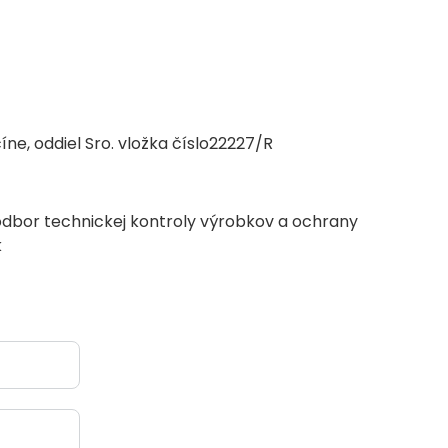
e, oddiel Sro. vložka číslo22227/R
1, odbor technickej kontroly výrobkov a ochrany
k