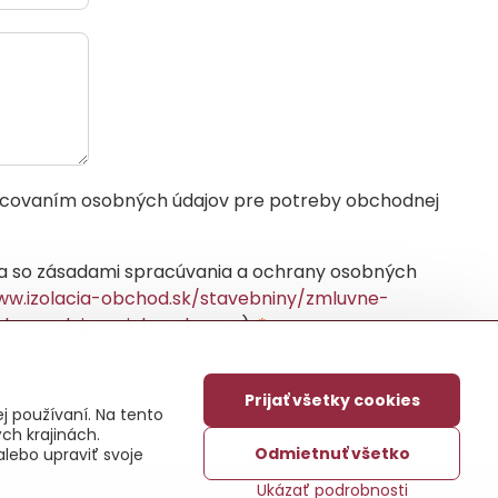
a so zásadami spracúvania a ochrany osobných
ww.izolacia-obchod.sk/stavebniny/zmluvne-
obne-udaje-a-ich-ochrana
).
*
Prijať všetky cookies
j používaní. Na tento
ch krajinách.
Odmietnuť všetko
alebo upraviť svoje
Ukázať podrobnosti
ajov