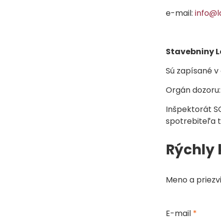
e-mail:
info@l
Stavebniny La
Sú zapísané v
Orgán dozoru:
Inšpektorát SO
spotrebiteľa t
Rýchly 
Meno a priezv
E-mail
*