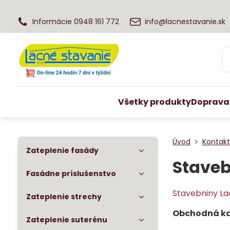
Informácie 0948 161 772
info@lacnestavanie.sk
Všetky produkty
Doprava
Úvod
Kontak
Zateplenie fasády
Staveb
Fasádne príslušenstvo
Stavebniny Lac
Zateplenie strechy
Obchodná kan
Zateplenie suterénu