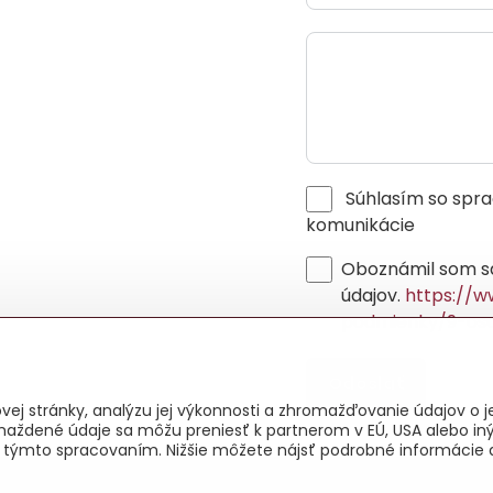
Súhlasím so spracovaním osobných údajov pre potreby obchodnej
komunikácie
Oboznámil som s
údajov.
https://w
podmienky/9-os
Odoslať
ej stránky, analýzu jej výkonnosti a zhromažďovanie údajov o je
maždené údaje sa môžu preniesť k partnerom v EÚ, USA alebo iný
as s týmto spracovaním. Nižšie môžete nájsť podrobné informácie 
026
Copyright
Predvoľby súkromia
Zásady ochrany osobných úd