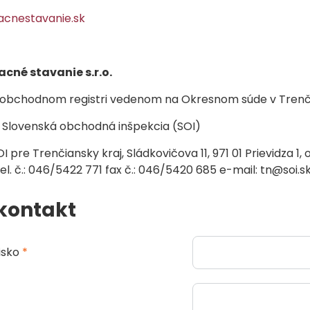
acnestavanie.sk
cné stavanie s.r.o.
 obchodnom registri vedenom na Okresnom súde v Trenčín
 Slovenská obchodná inšpekcia (SOI)
I pre Trenčiansky kraj, Sládkovičova 11, 971 01 Prievidza 
el. č.: 046/5422 771 fax č.: 046/5420 685 e-mail: tn@soi.s
kontakt
isko
*