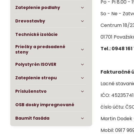
Po - Pi 8.00 - 
Zateplenie podlahy
So - Ne - Zat
Drevostavby
Centrum 18/23
Technické izolácie
01701 Považsk
Priečky a predsadené
Tel.: 0948 16
steny
Polystyrén ISOVER
Fakturačné ú
Zateplenie stropu
Lacné stavanie
Príslušenstvo
IČO: 45235741
OSB dosky impregnované
číslo účtu: Č
Baumit fasáda
Martin Dodek 
Mobil: 0917 96