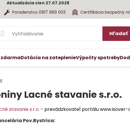
Aktualizácia cien 27.07.2026
Poradenstvo 0917 969 003
Certifikácia bezpečný n
Hľadať
 zdarma
Dotácia na zateplenie
Výpočty spotreby
Dod
ty
niny Lacné stavanie s.r.o.
né stavanie s.r.o.
- prevádzkovateĺ portálu www.isover-
celária Pov.Bystrica: