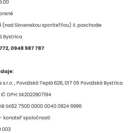
15.00
vorené
 (nad Slovenskou sporiteľňou) II. poschodie
á Bystrica
1 772, 0948 987 787
daje:
 s.r.o. , Považská Teplá 626, 017 05 Považská Bystrica
 IČ DPH: SK2022907194
SOB SK82 7500 0000 0040 0924 6996
- konateľ spoločnosti
9 003