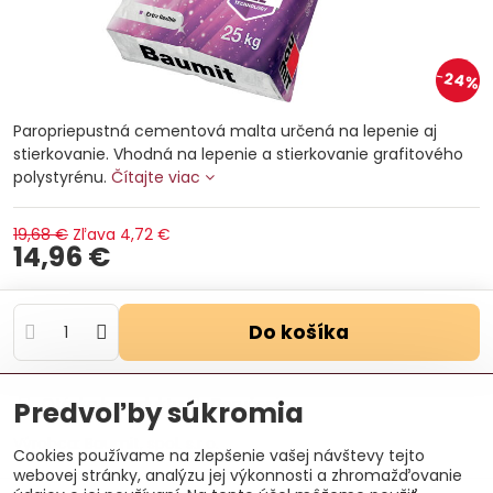
24%
Paropriepustná cementová malta určená na lepenie aj
stierkovanie. Vhodná na lepenie a stierkovanie grafitového
polystyrénu.
Čítajte viac
19,68 €
Zľava
4,72 €
14,96 €
Do košíka
Otázka k produktu
Doručenia
Predvoľby súkromia
Výrobca:
Baumit, spol. s.r.o.
Cookies používame na zlepšenie vašej návštevy tejto
webovej stránky, analýzu jej výkonnosti a zhromažďovanie