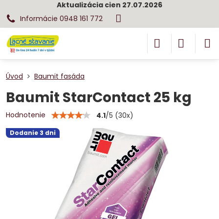
Aktualizácia cien 27.07.2026
Informácie 0948 161 772
Úvod
Baumit fasáda
Baumit StarContact 25 kg
Hodnotenie
4.1
/
5
(
30
x)
Dodanie 3 dni