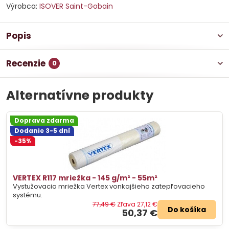
Výrobca:
ISOVER Saint-Gobain
Popis
Recenzie
0
Alternatívne produkty
Doprava zdarma
Dodanie 3-5 dní
-35%
VERTEX R117 mriežka - 145 g/m² - 55m²
Vystužovacia mriežka Vertex vonkajšieho zatepľovacieho
systému.
77,49 €
Zľava 27,12 €
Do košíka
50,37 €