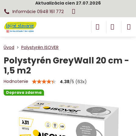
Aktualizácia cien 27.07.2026
Informácie 0948 161 772
Úvod
Polystyrén ISOVER
Polystyrén GreyWall 20 cm -
1,5 m2
Hodnotenie
4.38
/
5
(
63
x)
Doprava zdarma