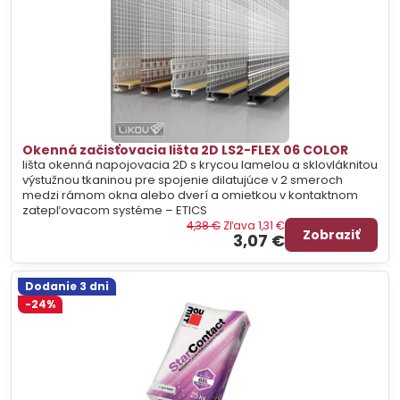
Okenná začisťovacia lišta 2D LS2-FLEX 06 COLOR
lišta okenná napojovacia 2D s krycou lamelou a sklovláknitou
výstužnou tkaninou pre spojenie dilatujúce v 2 smeroch
medzi rámom okna alebo dverí a omietkou v kontaktnom
zatepľovacom systéme – ETICS
4,38 €
Zľava 1,31 €
Zobraziť
3,07 €
Dodanie 3 dni
-24%