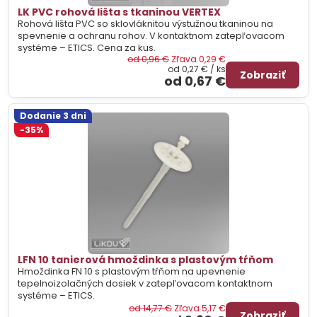
LK PVC rohová lišta s tkaninou VERTEX
Rohová lišta PVC so sklovláknitou výstužnou tkaninou na
spevnenie a ochranu rohov. V kontaktnom zatepľovacom
systéme – ETICS. Cena za kus.
od 0,96 €
Zľava 0,29 €
od 0,27 €
/ ks
Zobraziť
od 0,67 €
Dodanie 3 dni
-35%
LFN 10 tanierová hmoždinka s plastovým tŕňom
Hmoždinka FN 10 s plastovým tŕňom na upevnenie
tepelnoizolačných dosiek v zatepľovacom kontaktnom
systéme – ETICS.
od 14,77 €
Zľava 5,17 €
Zobraziť