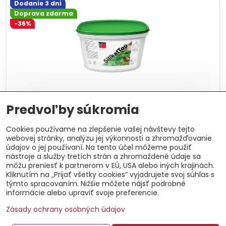
Dodanie 3 dni
Doprava zdarma
-36%
Baumit SilikatTop 25 kg
Silikátová omietka pre vnútorné i vonkajšie použitie. Cena za
Predvoľby súkromia
balenie.
77,49 €
Zľava 28,28 €
Zobraziť
49,21 €
Cookies používame na zlepšenie vašej návštevy tejto
webovej stránky, analýzu jej výkonnosti a zhromažďovanie
údajov o jej používaní. Na tento účel môžeme použiť
nástroje a služby tretích strán a zhromaždené údaje sa
môžu preniesť k partnerom v EÚ, USA alebo iných krajinách.
Kliknutím na „Prijať všetky cookies“ vyjadrujete svoj súhlas s
©
2026
Copyright
týmto spracovaním. Nižšie môžete nájsť podrobné
Predvoľby súkromia
Zásady ochrany osobných údajov
informácie alebo upraviť svoje preferencie.
Vytvorené pomocou:
BiznisWeb.sk
Zásady ochrany osobných údajov