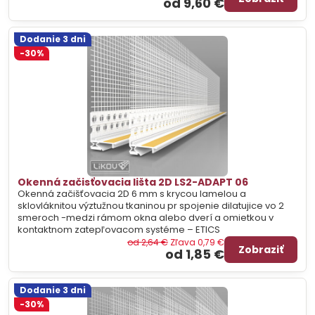
od 9,60 €
Dodanie 3 dni
-30%
Okenná začisťovacia lišta 2D LS2-ADAPT 06
Okenná začišťovacia 2D 6 mm s krycou lamelou a
sklovláknitou výztužnou tkaninou pr spojenie dilatujice vo 2
smeroch -medzi rámom okna alebo dverí a omietkou v
kontaktnom zatepľovacom systéme – ETICS
od 2,64 €
Zľava 0,79 €
Zobraziť
od 1,85 €
Dodanie 3 dni
-30%