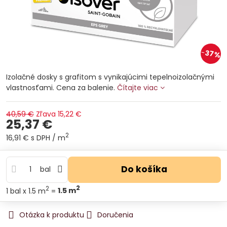
37%
Izolačné dosky s grafitom s vynikajúcimi tepelnoizolačnými
vlastnosťami. Cena za balenie.
Čítajte viac
40,59 €
Zľava
15,22 €
25,37 €
2
16,91 €
s DPH
/ m
Do košíka
bal
2
2
1
bal
x 1.5 m
=
1.5
m
Otázka k produktu
Doručenia