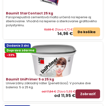
Baumit StarContact 25 kg
Paropriepustná cementová malta určená na lepenie aj
stierkovanie. Vhodná na lepenie a stierkovanie grafitového
polystyrénu.
19,68 €
Zľava 4,72 €
Do košíka
14,96 €
Dodanie 3 dni
Doprava zdarma
-33%
Baumit UniPrimer 5 a 25 kg
Univerzálny základný náter (penetrácia). V ponuke dve
balenia: 5 a 25 kg.
od 17,84 €
Zľava 5,89 €
Zobraziť
od 11,95 €