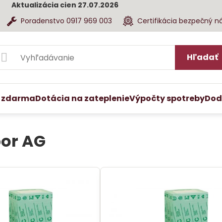
Aktualizácia cien 27.07.2026
Poradenstvo 0917 969 003
Certifikácia bezpečný n
Hľadať
 zdarma
Dotácia na zateplenie
Výpočty spotreby
Dod
or AG