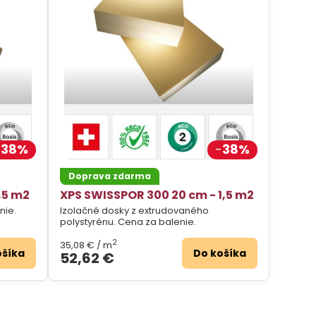
38%
38%
Doprava zdarma
,5 m2
XPS SWISSPOR 300 20 cm - 1,5 m2
nie.
Izolačné dosky z extrudovaného
polystyrénu. Cena za balenie.
2
35,08 €
/ m
ošíka
Do košíka
52,62 €