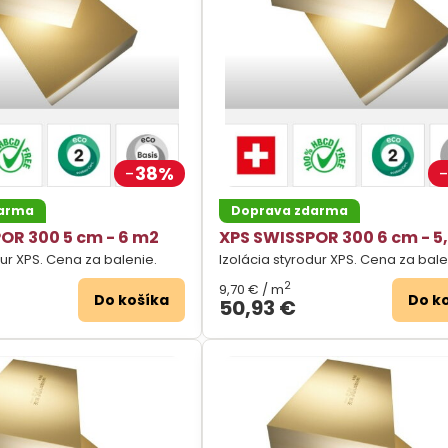
38%
darma
Doprava zdarma
OR 300 5 cm - 6 m2
XPS SWISSPOR 300 6 cm - 5
dur XPS. Cena za balenie.
Izolácia styrodur XPS. Cena za bale
2
9,70 €
/ m
Do košíka
Do k
50,93 €