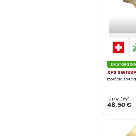
Doprava z
XPS SWISSP
Izolácia styro
2
16,17 €
/ m
48,50 €