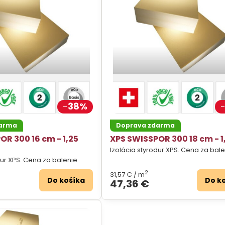
38%
darma
Doprava zdarma
OR 300 16 cm - 1,25
XPS SWISSPOR 300 18 cm - 1
Izolácia styrodur XPS. Cena za bale
dur XPS. Cena za balenie.
2
31,57 €
/ m
Do košíka
Do k
47,36 €