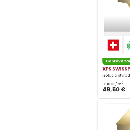
Doprava z
XPS SWISSP
Izolácia styro
2
8,08 €
/ m
48,50 €