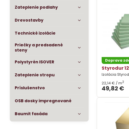
Zateplenie podlahy
Drevostavby
Technické izolácie
Priečky a predsadené
steny
Doprava z
Polystyrén ISOVER
Styrodur 1
Izolácia Styro
Zateplenie stropu
2
22,14 €
/ m
49,82 €
Príslušenstvo
OSB dosky impregnované
Baumit fasáda