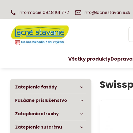
Informácie 0948 161 772
info@lacnestavanie.sk
Všetky produkty
Doprava
Swissp
Zateplenie fasády
Fasádne príslušenstvo
Zateplenie strechy
Zateplenie suterénu