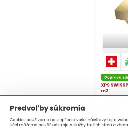
Doprava z
XPS SWISSP
m2
Izolácia styro
2
25,62 €
/ m
Predvoľby súkromia
57,65 €
Cookies používame na zlepšenie vašej návštevy tejto webov
účel môžeme použiť nástroje a služby tretích strán a zhro