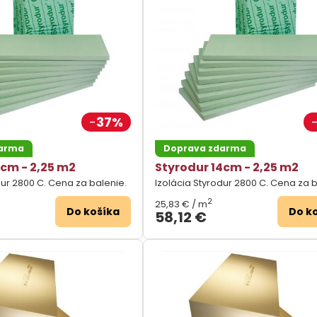
37%
darma
Doprava zdarma
2cm - 2,25 m2
Styrodur 14cm - 2,25 m2
dur 2800 C. Cena za balenie.
Izolácia Styrodur 2800 C. Cena za b
2
25,83 €
/ m
Do košíka
Do k
58,12 €