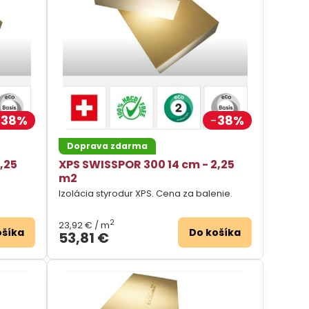
38%
38%
Doprava zdarma
,25
XPS SWISSPOR 300 14 cm - 2,25
m2
Izolácia styrodur XPS. Cena za balenie.
2
23,92 €
/ m
ošíka
Do košíka
53,81 €