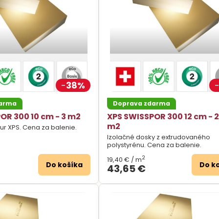
38%
darma
Doprava zdarma
OR 300 10 cm - 3 m2
XPS SWISSPOR 300 12 cm - 2
m2
dur XPS. Cena za balenie.
Izolačné dosky z extrudovaného
polystyrénu. Cena za balenie.
2
19,40 €
/ m
Do košíka
Do k
43,65 €