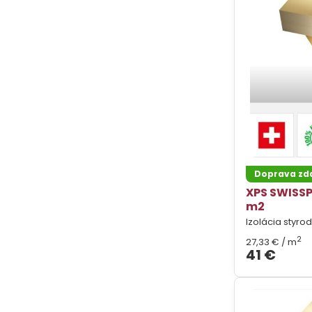
Doprava z
XPS SWISSP
m2
Izolácia styro
2
27,33 €
/ m
41 €