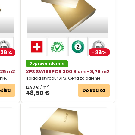
38%
38%
Doprava zdarma
,25 m2
XPS SWISSPOR 300 8 cm - 3,75 m2
nie.
Izolácia styrodur XPS. Cena za balenie.
2
12,93 €
/ m
ošíka
Do košíka
48,50 €