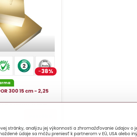
38%
darma
OR 300 15 cm - 2,25
dur XPS. Cena za balenie.
Do košíka
ej stránky, analýzu jej výkonnosti a zhromažďovanie údajov o je
maždené údaje sa môžu preniesť k partnerom v EÚ, USA alebo iný