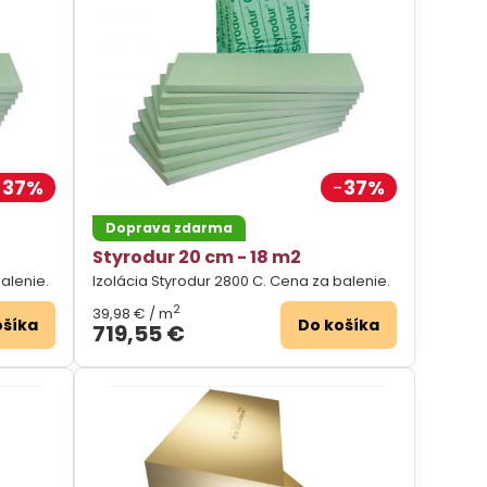
37%
37%
Doprava zdarma
Styrodur 20 cm - 18 m2
alenie.
Izolácia Styrodur 2800 C. Cena za balenie.
2
39,98 €
/ m
ošíka
Do košíka
719,55 €