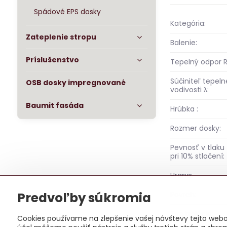
Spádové EPS dosky
Kategória:
Zateplenie stropu
Balenie:
Príslušenstvo
Tepelný odpor R
Súčiniteľ tepeln
OSB dosky impregnované
vodivosti λ:
Baumit fasáda
Hrúbka :
Rozmer dosky:
Pevnosť v tlaku
pri 10% stlačení:
Hrana:
Predvoľby súkromia
Povrch:
Typ izolácie:
Cookies používame na zlepšenie vašej návštevy tejto webov