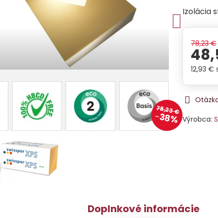
Izolácia 
78,23 €
48,
12,93 €
Otázka
78,23 €
38%
Výrobca:
S
Doplnkové informácie