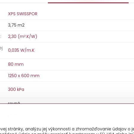
XPS SWISSPOR
3,75 m2
:
2,30 (m².K/W)
ej
0,035 W/m.K
80 mm
1250 x 600 mm
300 kPa
rovná
razený
XPS - tvrdený polystyrén
ej stránky, analýzu jej výkonnosti a zhromažďovanie údajov o je