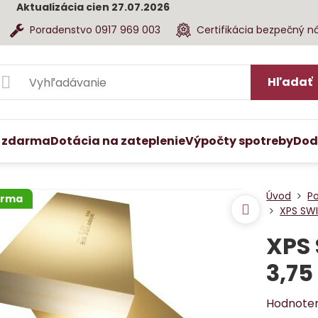
Aktualizácia cien 27.07.2026
Poradenstvo 0917 969 003
Certifikácia bezpečný n
Hľadať
 zdarma
Dotácia na zateplenie
Výpočty spotreby
Dod
Úvod
Po
arma
XPS SW
XPS 
3,75
Hodnote