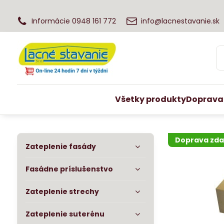
Informácie 0948 161 772
info@lacnestavanie.sk
Všetky produkty
Doprava
Doprava zd
Zateplenie fasády
Fasádne príslušenstvo
Zateplenie strechy
Zateplenie suterénu