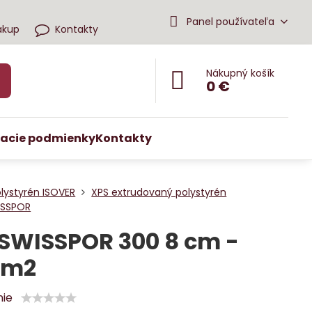
Panel používateľa
ákup
Kontakty
Nákupný košík
0 €
acie podmienky
Kontakty
lystyrén ISOVER
XPS extrudovaný polystyrén
ISSPOR
SWISSPOR 300 8 cm -
 m2
nie