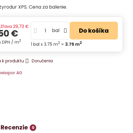
styrodur XPS. Cena za balenie.
Zľava
29,73 €
Do košíka
bal
50 €
2
s DPH
/ m
2
2
1
bal
x 3.75 m
=
3.75
m
 k produktu
Doručenia
wisspor AG
Recenzie
0