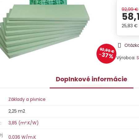
92,99 €
58,
25,83 €
Otázka
92,99 €
37%
Výrobca:
S
Doplnkové informácie
Základy a pivnice
2,25 m2
:
3,85 (m².K/W)
ej
0,036 W/m.K