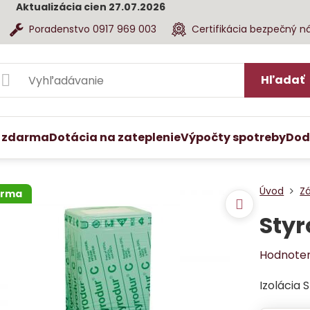
Aktualizácia cien 27.07.2026
Poradenstvo 0917 969 003
Certifikácia bezpečný n
Hľadať
 zdarma
Dotácia na zateplenie
Výpočty spotreby
Dod
Úvod
Zá
arma
Styr
Hodnote
Izolácia 