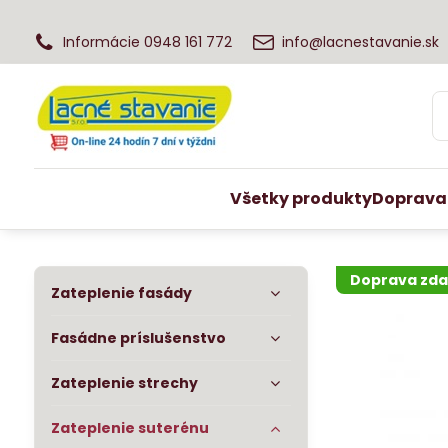
Informácie 0948 161 772
info@lacnestavanie.sk
Všetky produkty
Doprava
Doprava zd
Zateplenie fasády
Fasádne príslušenstvo
Zateplenie strechy
Zateplenie suterénu