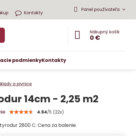
Panel používateľa
ákup
Kontakty
Nákupný košík
0 €
acie podmienky
Kontakty
klady a pivnice
odur 14cm - 2,25 m2
nie
4.64
/
5
(
22
x)
Styrodur 2800 C. Cena za balenie.