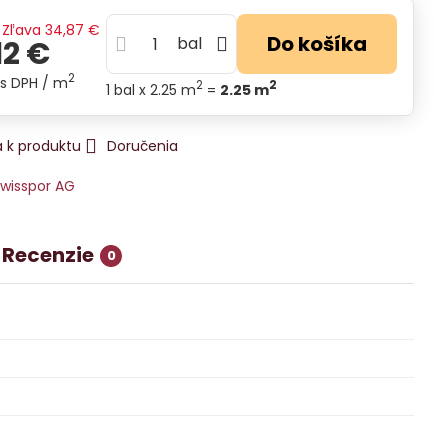
Zľava
34,87 €
Do košíka
bal
12 €
2
s DPH
/ m
2
2
1
bal
x 2.25 m
=
2.25
m
 k produktu
Doručenia
wisspor AG
Recenzie
0