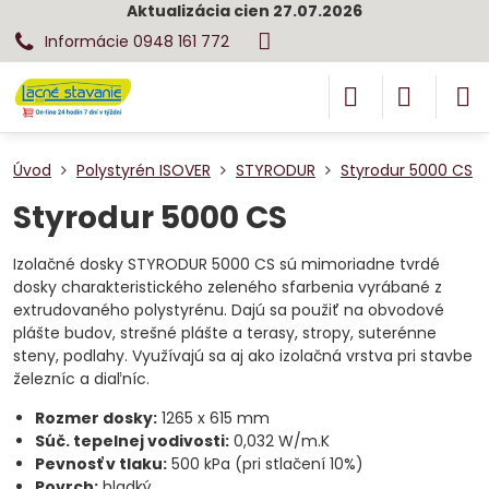
Aktualizácia cien 27.07.2026
Informácie 0948 161 772
Úvod
Polystyrén ISOVER
STYRODUR
Styrodur 5000 CS
Styrodur 5000 CS
Izolačné dosky STYRODUR 5000 CS sú mimoriadne tvrdé
dosky charakteristického zeleného sfarbenia vyrábané z
extrudovaného polystyrénu. Dajú sa použiť na obvodové
plášte budov, strešné plášte a terasy, stropy, suterénne
steny, podlahy. Využívajú sa aj ako izolačná vrstva pri stavbe
železníc a diaľníc.
Rozmer dosky:
1265 x 615 mm
Súč. tepelnej vodivosti:
0,032 W/m.K
Pevnosť v tlaku:
500 kPa (pri stlačení 10%)
Povrch:
hladký