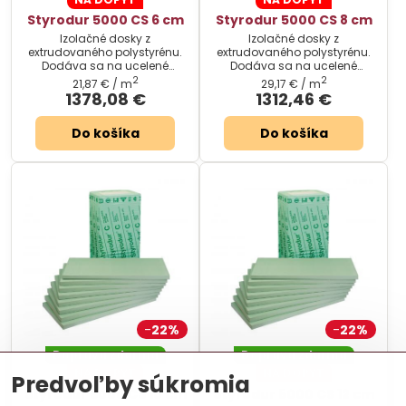
Styrodur 5000 CS 6 cm
Styrodur 5000 CS 8 cm
Izolačné dosky z
Izolačné dosky z
extrudovaného polystyrénu.
extrudovaného polystyrénu.
Dodáva sa na ucelené
Dodáva sa na ucelené
palety.
palety.
2
2
21,87 €
/ m
29,17 €
/ m
1378,08 €
1312,46 €
Do košíka
Do košíka
22%
22%
Doprava zdarma
Doprava zdarma
NA DOPYT
NA DOPYT
Predvoľby súkromia
Styrodur 5000 CS 10 cm
Styrodur 5000 CS 12 cm