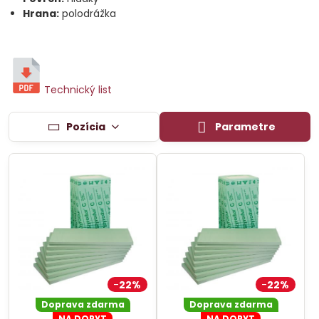
Hrana:
polodrážka
Technický list
Pozícia
Parametre
22%
22%
Doprava zdarma
Doprava zdarma
NA DOPYT
NA DOPYT