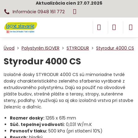
Aktualizácia cien 27.07.2026
Informácie 0948 161 772
Úvod
Polystyrén ISOVER
STYRODUR
Styrodur 4000 CS
Styrodur 4000 CS
Izolačné dosky STYRODUR 4000 CS sú mimoriadne tvrdé
dosky charakteristického zeleného sfarbenia vyrábané z
extrudovaného polystyrénu. Dajú sa použiť na obvodové
plášte budov, strešné plášte a terasy, stropy, suterénne
steny, podlahy. Využívajú sa aj ako izolačná vrstva pri stavbe
železníc a diaľníc.
Rozmer dosky:
1265 x 615 mm
Súč. tepelnej vodivosti:
0,031 W/m.K
Pevnosť v tlaku:
500 kPa (pri stlačení 10%)
Povrch:
hladký