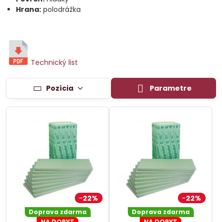
Hrana:
polodrážka
Technický list
Pozícia
Parametre
22%
22%
Doprava zdarma
Doprava zdarma
NA DOPYT
NA DOPYT