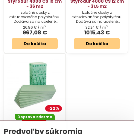
Styrodur 4000 CS 10 cm
Styrodur 4000 CS 12 cm
- 36 m2
- 31,5 m2
Izolačné dosky z
Izolačné dosky z
extrudovaného polystyrénu.
extrudovaného polystyrénu.
Dodáva sa na ucelené
Dodáva sa na ucelené
palety.
palety.
2
2
26,86 €
/ m
32,24 €
/ m
967,08 €
1015,43 €
Do košíka
Do košíka
22%
Doprava zdarma
NA DOPYT
Predvoľby súkromia
Styrodur 4000 CS 16 cm