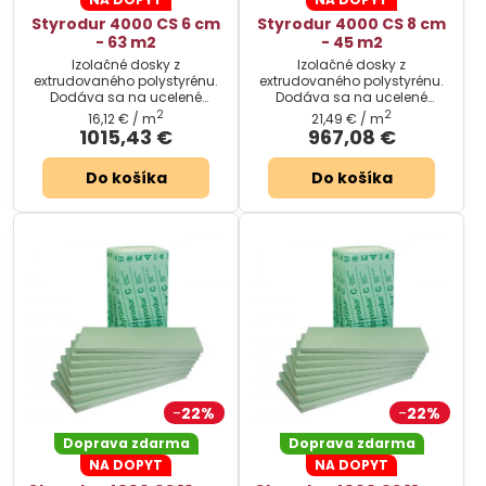
Styrodur 4000 CS 6 cm
Styrodur 4000 CS 8 cm
- 63 m2
- 45 m2
Izolačné dosky z
Izolačné dosky z
extrudovaného polystyrénu.
extrudovaného polystyrénu.
Dodáva sa na ucelené
Dodáva sa na ucelené
palety.
palety.
2
2
16,12 €
/ m
21,49 €
/ m
1015,43 €
967,08 €
Do košíka
Do košíka
22%
22%
Doprava zdarma
Doprava zdarma
NA DOPYT
NA DOPYT