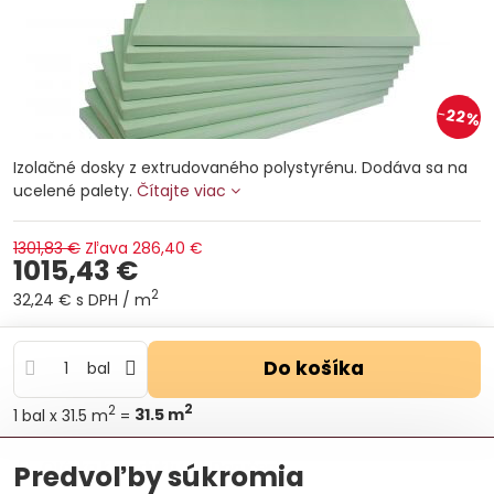
22%
Izolačné dosky z extrudovaného polystyrénu. Dodáva sa na
ucelené palety.
Čítajte viac
1301,83 €
Zľava
286,40 €
1015,43 €
2
32,24 €
s DPH
/ m
Do košíka
bal
2
2
1
bal
x 31.5 m
=
31.5
m
Otázka k produktu
Doručenia
Predvoľby súkromia