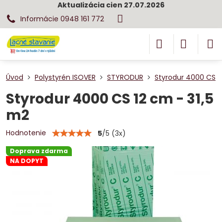
Aktualizácia cien 27.07.2026
Informácie 0948 161 772
Úvod
Polystyrén ISOVER
STYRODUR
Styrodur 4000 CS
Styrodur 4000 CS 12 cm - 31,5
m2
Hodnotenie
5
/
5
(
3
x)
Doprava zdarma
NA DOPYT