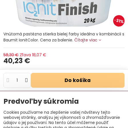
31%
Vnútorná pastézna stierka bielej farby ideálna v kombinácii s
Baumit IonitColor. Cena za balenie.
Čítajte viac
58,30 €
Zľava
18,07 €
40,23 €
Do košíka
Otázka k produktu
Doručenia
Predvoľby súkromia
Výrobca:
Baumit, spol. s.r.o.
Cookies používame na zlepšenie vašej návštevy tejto
webovej stránky, analýzu jej výkonnosti a zhromažďovanie
údajov o jej používaní. Na tento účel môžeme použiť
Popis
nástroje a služby tretích strán a zhromaždené údaje sa