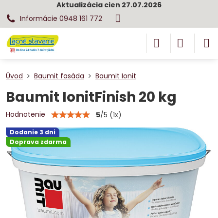
Aktualizácia cien 27.07.2026
Informácie 0948 161 772
Úvod
Baumit fasáda
Baumit Ionit
Baumit IonitFinish 20 kg
Hodnotenie
5
/
5
(
1
x)
Dodanie 3 dni
Doprava zdarma