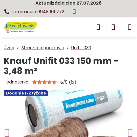
Aktualizácia cien 27.07.2026
Informácie 0948 161 772
Úvod
Strecha a podkrovie
Unifit 033
Knauf Unifit 033 150 mm -
3,48 m²
Hodnotenie
5
/
5
(
1
x)
Dodanie 1-2 týždne