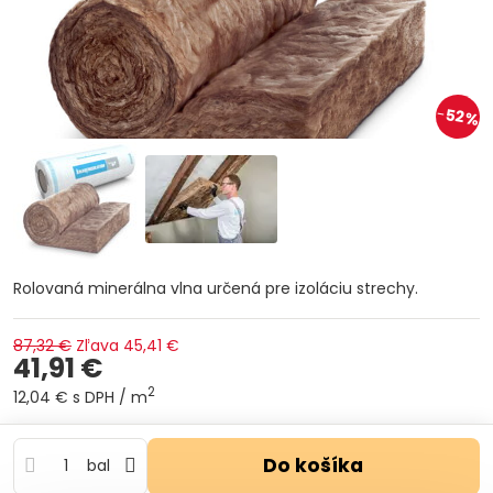
52%
Rolovaná minerálna vlna určená pre izoláciu strechy.
87,32 €
Zľava
45,41 €
41,91 €
2
12,04 €
s DPH
/ m
Do košíka
bal