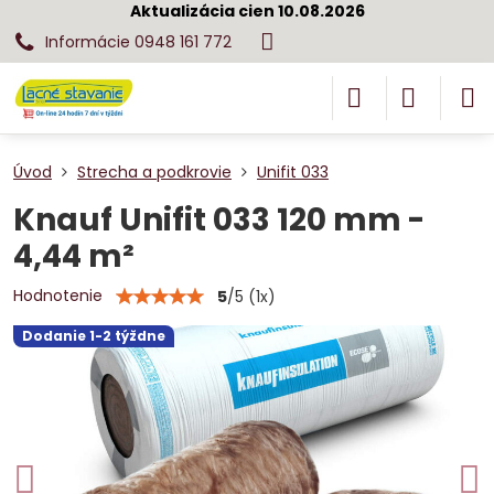
Aktualizácia cien 10.08.2026
Informácie 0948 161 772
Úvod
Strecha a podkrovie
Unifit 033
Knauf Unifit 033 120 mm -
4,44 m²
Hodnotenie
5
/
5
(
1
x)
Dodanie 1-2 týždne