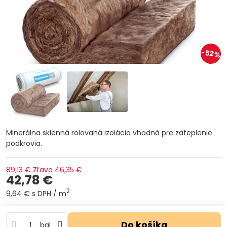
52%
Minerálna sklenná rolovaná izolácia vhodná pre zateplenie
podkrovia.
89,13 €
Zľava
46,35 €
42,78 €
2
9,64 €
s DPH
/ m
Do košíka
bal