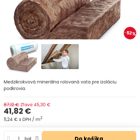
52%
Medzikrokvová minerálna rolovaná vata pre izoláciu
podkrovia.
87,12 €
Zľava
45,30 €
41,82 €
2
11,24 €
s DPH
/ m
Do košíka
bal