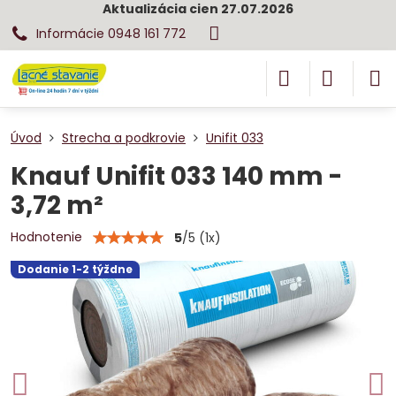
Aktualizácia cien 27.07.2026
Informácie 0948 161 772
Úvod
Strecha a podkrovie
Unifit 033
Knauf Unifit 033 140 mm -
3,72 m²
Hodnotenie
5
/
5
(
1
x)
Dodanie 1-2 týždne