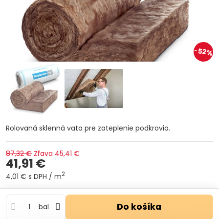
52%
Rolovaná sklenná vata pre zateplenie podkrovia.
87,32 €
Zľava
45,41 €
41,91 €
2
4,01 €
s DPH
/ m
Do košíka
bal