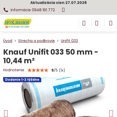
Aktualizácia cien 27.07.2026
Informácie 0948 161 772
Úvod
Strecha a podkrovie
Unifit 033
Knauf Unifit 033 50 mm -
10,44 m²
Hodnotenie
5
/
5
(
1
x)
Dodanie 1-2 týždne