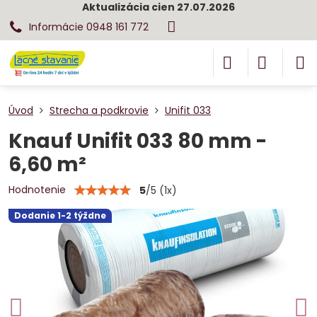
Aktualizácia cien 27.07.2026
Informácie 0948 161 772
Úvod
Strecha a podkrovie
Unifit 033
Knauf Unifit 033 80 mm -
6,60 m²
Hodnotenie
5
/
5
(
1
x)
Dodanie 1-2 týždne