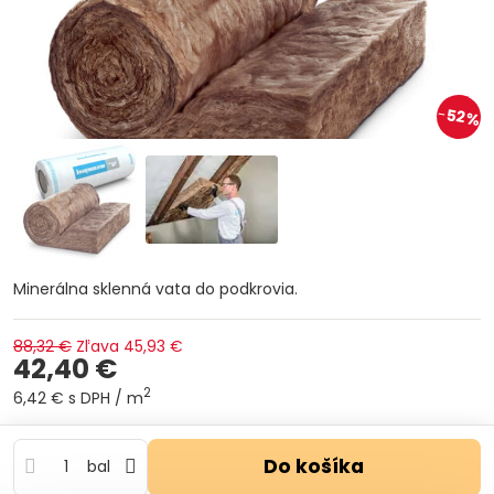
52%
Minerálna sklenná vata do podkrovia.
88,32 €
Zľava
45,93 €
42,40 €
2
6,42 €
s DPH
/ m
Do košíka
bal