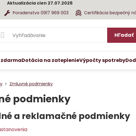
Aktualizácia cien 27.07.2026
Poradenstvo 0917 969 003
Certifikácia bezpečný n
Hľadať
 zdarma
Dotácia na zateplenie
Výpočty spotreby
Dod
ty
Zmluvné podmienky
né podmienky
né a reklamačné podmienky
ustanovenia