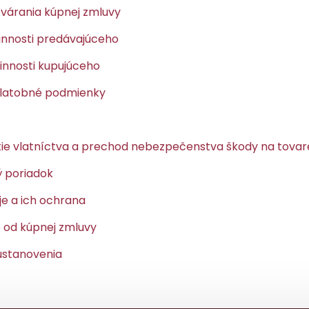
tvárania kúpnej zmluvy
vinnosti predávajúceho
vinnosti kupujúceho
platobné podmienky
ie vlatníctva a prechod nebezpečenstva škody na tovar
 poriadok
je a ich ochrana
e od kúpnej zmluvy
 ustanovenia