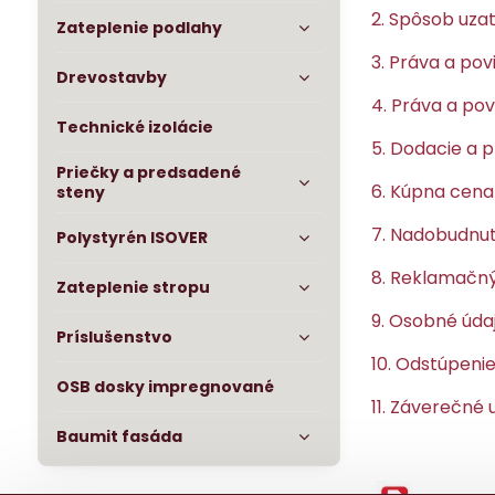
2. Spôsob uza
Zateplenie podlahy
3. Práva a po
Drevostavby
4. Práva a po
Technické izolácie
5. Dodacie a 
Priečky a predsadené
6. Kúpna cena
steny
7. Nadobudnut
Polystyrén ISOVER
8. Reklamačný
Zateplenie stropu
9. Osobné úda
Príslušenstvo
10. Odstúpeni
OSB dosky impregnované
11. Záverečné
Baumit fasáda