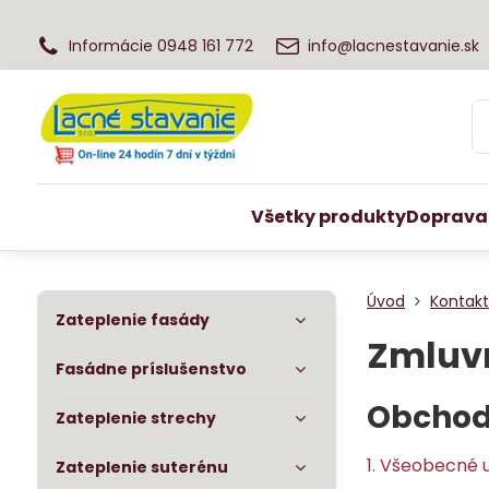
Informácie 0948 161 772
info@lacnestavanie.sk
Všetky produkty
Doprava
Úvod
Kontak
Zateplenie fasády
Zmluv
Fasádne príslušenstvo
Obchod
Zateplenie strechy
1. Všeobecné 
Zateplenie suterénu