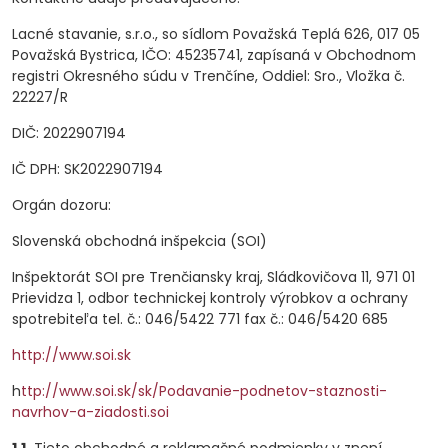
Lacné stavanie, s.r.o., so sídlom Považská Teplá 626, 017 05
Považská Bystrica, IČO: 45235741, zapísaná v Obchodnom
registri Okresného súdu v Trenčíne, Oddiel: Sro., Vložka č.
22227/R
DIČ: 2022907194
IČ DPH: SK2022907194
Orgán dozoru:
Slovenská obchodná inšpekcia (SOI)
Inšpektorát SOI pre Trenčiansky kraj, Sládkovičova 11, 971 01
Prievidza 1, odbor technickej kontroly výrobkov a ochrany
spotrebiteľa tel. č.: 046/5422 771 fax č.: 046/5420 685
http://www.soi.sk
h
ttp://www.soi.sk/sk/Podavanie-podnetov-staznosti-
navrhov-a-ziadosti.soi