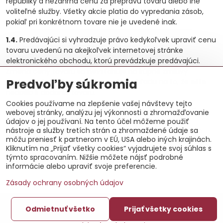
republiky a nezahŕňa cenu za prepravu tovaru alebo iné
voliteľné služby. Všetky akcie platia do vypredania zásob,
pokiaľ pri konkrétnom tovare nie je uvedené inak.
1.4.
Predávajúci si vyhradzuje právo kedykoľvek upraviť cenu
tovaru uvedenú na akejkoľvek internetovej stránke
elektronického obchodu, ktorú prevádzkuje predávajúci.
Zmena ceny tovaru sa nevzťahuje na kúpne zmluvy
Predvoľby súkromia
uzatvorené pred zmenou ceny, bez ohľadu na to, že ešte
nedošlo k dodaniu tovaru.
Cookies používame na zlepšenie vašej návštevy tejto
1.5
. V prípade, že predávajúci nedodrží svoje povinnosti
webovej stránky, analýzu jej výkonnosti a zhromažďovanie
uvedené v platných právnych predpisoch Slovenskej
údajov o jej používaní. Na tento účel môžeme použiť
nástroje a služby tretích strán a zhromaždené údaje sa
republiky alebo Európskych spoločenstiev alebo v týchto
môžu preniesť k partnerom v EÚ, USA alebo iných krajinách.
obchodných a reklamačných podmienkach, môže si
Kliknutím na „Prijať všetky cookies“ vyjadrujete svoj súhlas s
kupujúci uplatniť svoje právo voči predávajúcemu
týmto spracovaním. Nižšie môžete nájsť podrobné
prostredníctvom príslušného súdu.
informácie alebo upraviť svoje preferencie.
Zásady ochrany osobných údajov
©
2026
Copyright
Odmietnuť všetko
Prijať všetky cookies
Predvoľby súkromia
Zásady ochrany osobných údajov