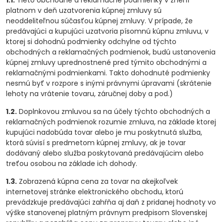
1.1.
Tieto obchodné a reklamačné podmienky v znení
platnom v deň uzatvorenia kúpnej zmluvy sú
neoddeliteľnou súčasťou kúpnej zmluvy. V prípade, že
predávajúci a kupujúci uzatvoria písomnú kúpnu zmluvu, v
ktorej si dohodnú podmienky odchylne od týchto
obchodných a reklamačných podmienok, budú ustanovenia
kúpnej zmluvy uprednostnené pred týmito obchodnými a
reklamačnými podmienkami. Takto dohodnuté podmienky
nesmú byť v rozpore s inými právnymi úpravami (skrátenie
lehoty na vrátenie tovaru, záručnej doby a pod.)
1.2.
Doplnkovou zmluvou sa na účely týchto obchodných a
reklamačných podmienok rozumie zmluva, na základe ktorej
kupujúci nadobúda tovar alebo je mu poskytnutá služba,
ktorá súvisí s predmetom kúpnej zmluvy, ak je tovar
dodávaný alebo služba poskytovaná predávajúcim alebo
treťou osobou na základe ich dohody.
1.3.
Zobrazená kúpna cena za tovar na akejkoľvek
internetovej stránke elektronického obchodu, ktorú
prevádzkuje predávajúci zahŕňa aj daň z pridanej hodnoty vo
výške stanovenej platným právnym predpisom Slovenskej