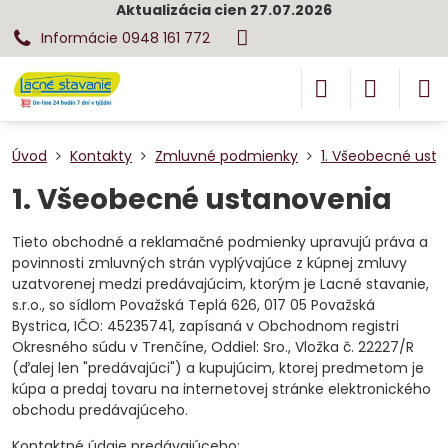
Aktualizácia cien 27.07.2026
Informácie 0948 161 772
Úvod
Kontakty
Zmluvné podmienky
1. Všeobecné ust
1. Všeobecné ustanovenia
Tieto obchodné a reklamačné podmienky upravujú práva a
povinnosti zmluvných strán vyplývajúce z kúpnej zmluvy
uzatvorenej medzi predávajúcim, ktorým je Lacné stavanie,
s.r.o., so sídlom Považská Teplá 626, 017 05 Považská
Bystrica, IČO: 45235741, zapísaná v Obchodnom registri
Okresného súdu v Trenčíne, Oddiel: Sro., Vložka č. 22227/R
(ďalej len "predávajúci") a kupujúcim, ktorej predmetom je
kúpa a predaj tovaru na internetovej stránke elektronického
obchodu predávajúceho.
Kontaktné údaje predávajúceho: