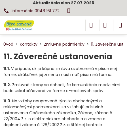
Aktualizácia cien 27.07.2026
Informácie 0948 161 772
Úvod
Kontakty
Zmluvné podmienky
11. Záverečné ust
11. Záverečné ustanovenia
11.1.
V prípade, ak je kúpna zmluva uzatvorená v písomnej
forme, akákoľvek jej zmena musí mať písomnú formu.
11.2.
Zmluvné strany sa dohodli, že komunikácia medzi nimi
bude uskutočňovaná vo forme e-mailových správ.
11.3.
Na vzťahy neupravené týmito obchodnými a
reklamačnými podmienkami sa vzťahujú príslušné
ustanovenia Občianskeho zákonníka, Zákona, zákona č.
22/2004 Z.z. o elektronickom obchode a o zmene a
doplnení zákona č. 128/2002 Z.z. o štátnej kontrole