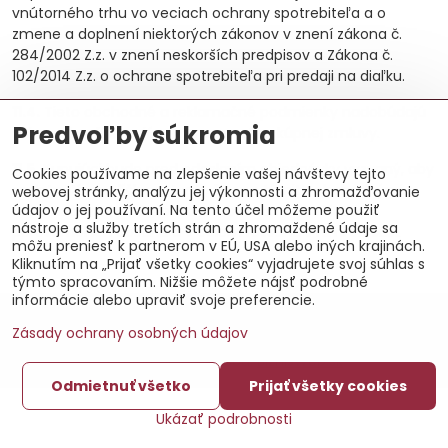
vnútorného trhu vo veciach ochrany spotrebiteľa a o
zmene a doplnení niektorých zákonov v znení zákona č.
284/2002 Z.z. v znení neskorších predpisov a Zákona č.
102/2014 Z.z. o ochrane spotrebiteľa pri predaji na diaľku.
11.4.
Tieto obchodné a reklamačné podmienky nadobúdajú
Predvoľby súkromia
účinnosť voči kupujúcemu uzavretím kúpnej zmluvy.
11.5.
Kupujúci bude pred odoslaním objednávky vyzvaný, aby
Cookies používame na zlepšenie vašej návštevy tejto
zaškrtnutím políčka potvrdil, že sa s týmito obchodnými a
webovej stránky, analýzu jej výkonnosti a zhromažďovanie
údajov o jej používaní. Na tento účel môžeme použiť
reklamačnými podmienkami oboznámil, prečítal ich,
nástroje a služby tretích strán a zhromaždené údaje sa
porozumel ich obsahu a v celom rozsahu s nimi súhlasí.
môžu preniesť k partnerom v EÚ, USA alebo iných krajinách.
Kliknutím na „Prijať všetky cookies“ vyjadrujete svoj súhlas s
týmto spracovaním. Nižšie môžete nájsť podrobné
informácie alebo upraviť svoje preferencie.
©
2026
Copyright
Zásady ochrany osobných údajov
Predvoľby súkromia
Zásady ochrany osobných údajov
Vytvorené pomocou:
BiznisWeb.sk
Odmietnuť všetko
Prijať všetky cookies
Ukázať podrobnosti