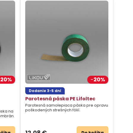
20%
20%
Dodanie 3-5 dní
Parotesná páska PE Lifoltec
Parotesná samolepiaca páska pre opravu
poškodených strešných fólií.
áska na
embrán.
12,08 €
ošíka
Do košíka