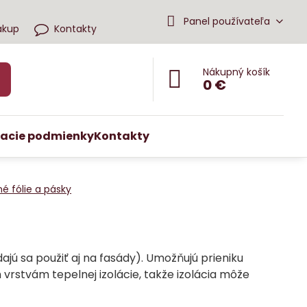
Panel používateľa
ákup
Kontakty
Nákupný košík
0 €
acie podmienky
Kontakty
é fólie a pásky
ajú sa použiť aj na fasády). Umožňujú prieniku
ým vrstvám tepelnej izolácie, takže izolácia môže