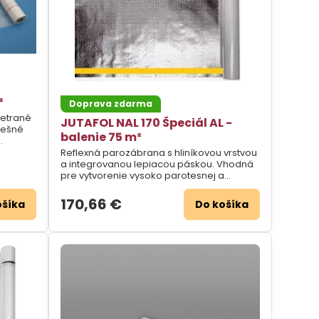
²
Doprava zdarma
vetrané
JUTAFOL NAL 170 Špeciál AL -
rešné
balenie 75 m²
Reflexná parozábrana s hliníkovou vrstvou
a integrovanou lepiacou páskou. Vhodná
pre vytvorenie vysoko parotesnej a
vzduchotesnej vrstvy z vnútornej strany
strechy.
170,66 €
ošíka
Do košíka