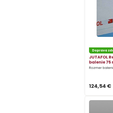
Doprava z
JUTAFOL Ref
balenie 75
Rozmer balenia
124,54 €