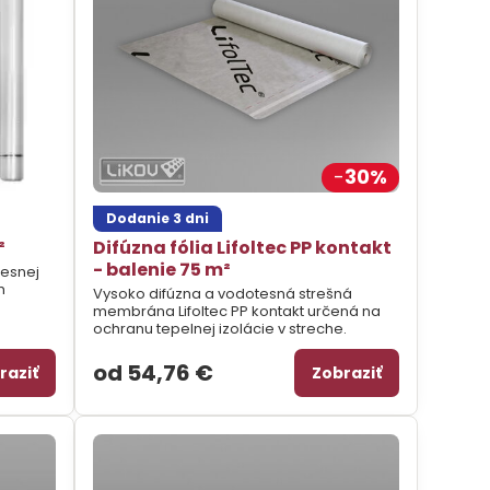
30%
Dodanie 3 dni
²
Difúzna fólia Lifoltec PP kontakt
- balenie 75 m²
tesnej
h
Vysoko difúzna a vodotesná strešná
membrána Lifoltec PP kontakt určená na
ochranu tepelnej izolácie v streche.
od 54,76 €
raziť
Zobraziť