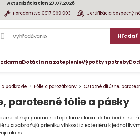
Aktualizácia cien 27.07.2026
Poradenstvo 0917 969 003
Certifikácia bezpečný n
Hľadať
 zdarma
Dotácia na zateplenie
Výpočty spotreby
Dod
 a podkrovie
Fólie a parozábrany
Ostatné difúzne, parotesn
e, parotesné fólie a pásky
sa umiestňujú priamo na tepelnú izoláciu alebo bednenie (d
eriéru a zabraňujú prieniku vlhkosti z exteriéru k jednotliv
oju úlohu.