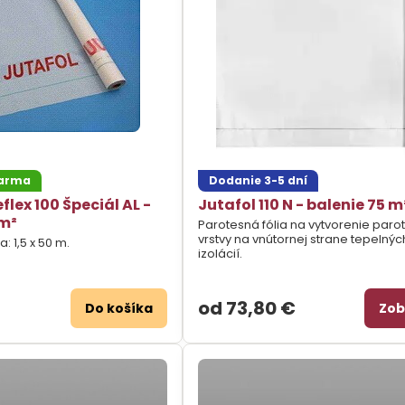
darma
Dodanie 3-5 dní
lex 100 Špeciál AL -
Jutafol 110 N - balenie 75 m
 m²
Parotesná fólia na vytvorenie paro
vrstvy na vnútornej strane tepelnýc
: 1,5 x 50 m.
izolácií.
od 73,80 €
Do košíka
Zob