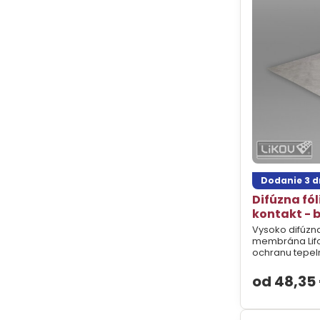
Dodanie 3 d
Difúzna fól
kontakt - 
Vysoko difúzn
membrána Lifo
ochranu tepeln
od 48,35