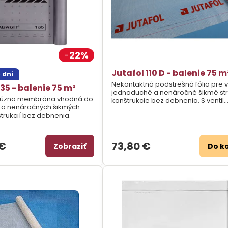
22%
Jutafol 110 D - balenie 75 m
 dní
Nekontaktná podstrešná fólia pre 
35 - balenie 75 m²
jednoduché a nenáročné šikmé st
ifúzna membrána vhodná do
konštrukcie bez debnenia. S ventil.
 a nenáročných šikmých
medzerou nad aj pod fóliou.
trukcií bez debnenia.
 €
73,80 €
Zobraziť
Do k