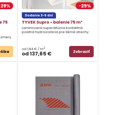
29%
29%
Dodanie 3-5 dní
e 75
TYVEK Supro - balenie 75 m²
Laminovaná superdifúzna kontaktná
poistná hydroizolácia pre šikmé strechy.
ozmery:
2
od 1,84 €
/ m
ošíka
Zobraziť
od 137,65 €