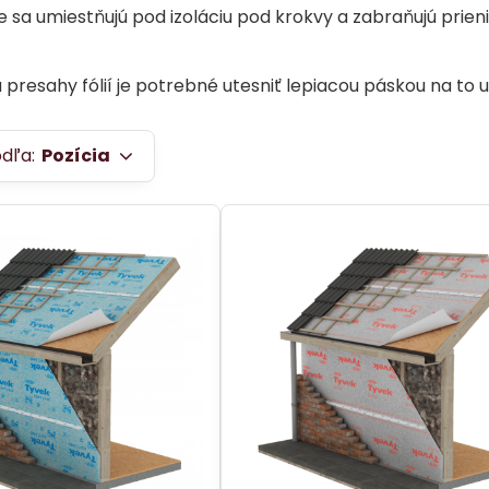
e sa umiestňujú pod izoláciu pod krokvy a zabraňujú prien
 presahy fólií je potrebné utesniť lepiacou páskou na to u
odľa:
Pozícia