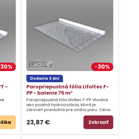
30%
30%
Dodanie 3 dni
PT -
Paropriepustná fólia Lifoltec F-
PP - balenie 75 m²
ie
Paropriepustná fóla Lifoltec F-PP vhodná
ako poistná hydroizolácia, ktorá je
zároveň priedušná pre vodnú paru. Cena
za balenie.
23,87 €
ošíka
Zobraziť