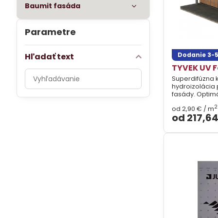
Baumit fasáda
Parametre
Dodanie 3-5
Hľadať text
TYVEK UV F
Prehľadať
Superdifúzna 
výsledky
hydroizolácia
fasády. Optim
filtra
svetlom vetr
2
fulltextom
od 2,90 €
/ m
vlhkosťou až 5
od 217,6