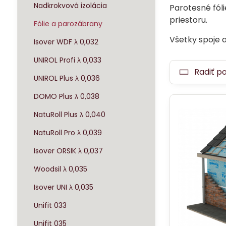
Nadkrokvová izolácia
Parotesné fóli
priestoru.
Fólie a parozábrany
Všetky spoje a
Isover WDF λ 0,032
UNIROL Profi λ 0,033
Radiť p
UNIROL Plus λ 0,036
DOMO Plus λ 0,038
NatuRoll Plus λ 0,040
NatuRoll Pro λ 0,039
Isover ORSIK λ 0,037
Woodsil λ 0,035
Isover UNI λ 0,035
Unifit 033
Unifit 035