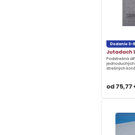
Dodanie 3-5
Jutadach 1
Podstrešná d
jednoduchých
strešných konš
od 75,77