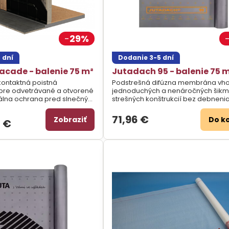
29%
 dní
Dodanie 3-5 dní
acade - balenie 75 m²
Jutadach 95 - balenie 75 
kontaktná poistná
Podstrešná difúzna membrána vh
 pre odvetrávané a otvorené
jednoduchých a nenáročných šik
álna ochrana pred slnečným
strešných konštrukcií bez debnenia
om, dažďom, snehom a
0 rokov.
71,96 €
Zobraziť
Do k
4 €