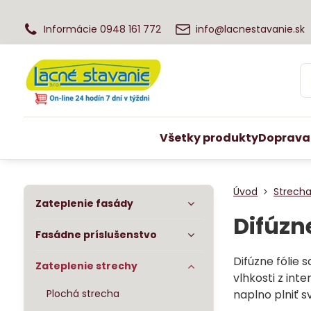
Informácie 0948 161 772
info@lacnestavanie.sk
Všetky produkty
Doprava
Úvod
Strecha
Zateplenie fasády
Difúzn
Fasádne príslušenstvo
Difúzne fólie 
Zateplenie strechy
vlhkosti z int
Plochá strecha
naplno plniť sv