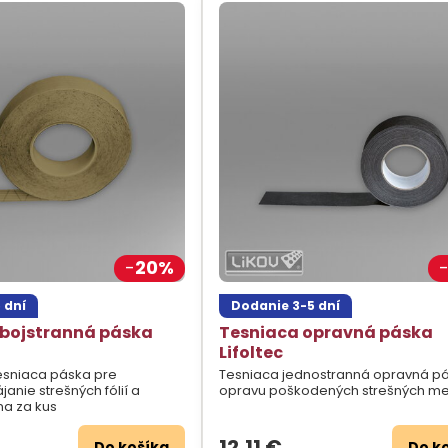
20%
 dní
Dodanie 3-5 dní
obojstranná páska
Tesniaca opravná páska
Lifoltec
esniaca páska pre
Tesniaca jednostranná opravná p
anie strešných fólií a
opravu poškodených strešných m
a za kus
12,11 €
Do košíka
Do k