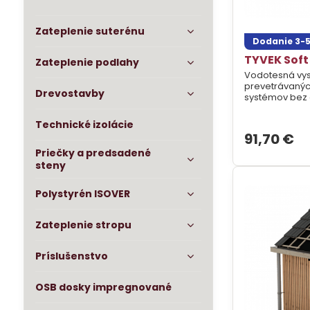
Zateplenie suterénu
Dodanie 3-5
TYVEK Soft
Zateplenie podlahy
Vodotesná vysokodifúz
prevetrávanýc
Drevostavby
systémov bez 
Technické izolácie
91,70 €
Priečky a predsadené
steny
Polystyrén ISOVER
Zateplenie stropu
Príslušenstvo
OSB dosky impregnované