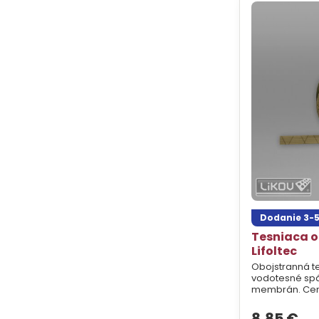
Dodanie 3-5
Tesniaca 
Lifoltec
Obojstranná t
vodotesné spáj
membrán. Cen
8,85 €