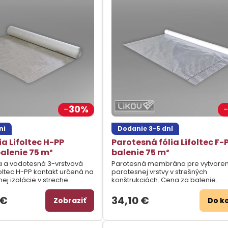
30%
ni
Dodanie 3-5 dní
ia Lifoltec H-PP
Parotesná fólia Lifoltec F-
balenie 75 m²
balenie 75 m²
a a vodotesná 3-vrstvová
Parotesná membrána pre vytvoren
ltec H-PP kontakt určená na
parotesnej vrstvy v strešných
ej izolácie v streche.
konštrukciách. Cena za balenie.
 €
34,10 €
Zobraziť
Do k