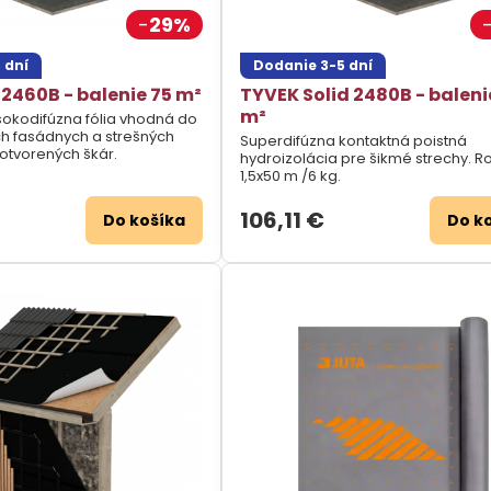
29%
 dní
Dodanie 3-5 dní
 2460B - balenie 75 m²
TYVEK Solid 2480B - baleni
m²
na fólia vhodná do
h fasádnych a strešných
Superdifúzna kontaktná poistná
otvorených škár.
hydroizolácia pre šikmé strechy. R
1,5x50 m /6 kg.
106,11 €
Do košíka
Do k