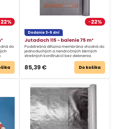
22%
22%
Dodanie 3-5 dní
m²
Jutadach 115 - balenie 75 m²
odná do
Podstrešná difúzna membrána vhodná do
mých
jednoduchých a nenáročných šikmých
.
strešných konštrukcií bez debnenia.
85,39 €
ošíka
Do košíka