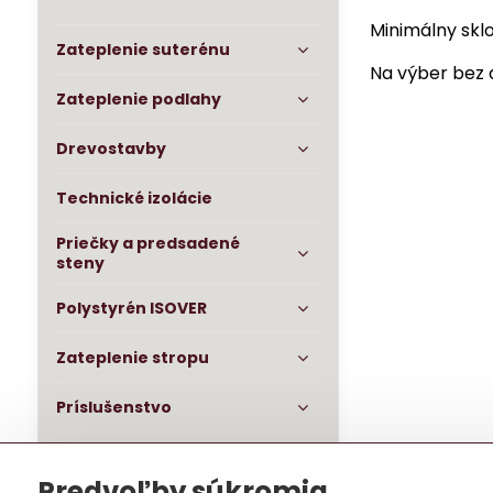
Minimálny sklo
Zateplenie suterénu
Na výber bez 
Zateplenie podlahy
Drevostavby
Technické izolácie
Priečky a predsadené
steny
Polystyrén ISOVER
Zateplenie stropu
Príslušenstvo
OSB dosky impregnované
Predvoľby súkromia