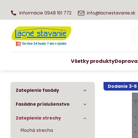
Informácie 0948 161 772
info@lacnestavanie.sk
Všetky produkty
Doprava
Dodanie 3-5 
Zateplenie fasády
Fasádne príslušenstvo
Zateplenie strechy
Plochá strecha