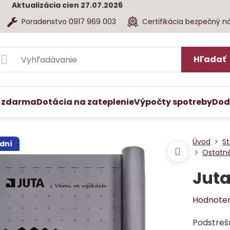
Aktualizácia cien 27.07.2026
Poradenstvo 0917 969 003
Certifikácia bezpečný n
Hľadať
 zdarma
Dotácia na zateplenie
Výpočty spotreby
Dod
Úvod
St
dní
Ostatné
Juta
Hodnote
Podstreš