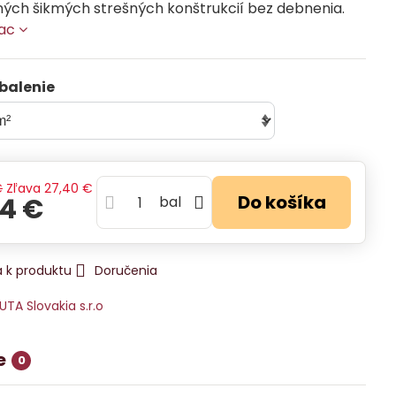
ých šikmých strešných konštrukcií bez debnenia.
iac
balenie
€
Zľava
27,40 €
Do košíka
14 €
bal
 k produktu
Doručenia
UTA Slovakia s.r.o
e
0