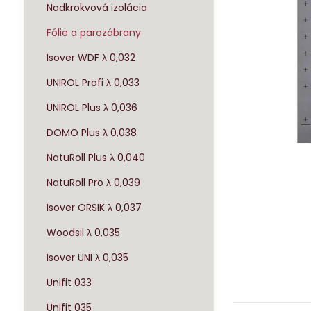
Nadkrokvová izolácia
Fólie a parozábrany
Isover WDF λ 0,032
UNIROL Profi λ 0,033
UNIROL Plus λ 0,036
DOMO Plus λ 0,038
NatuRoll Plus λ 0,040
NatuRoll Pro λ 0,039
Isover ORSIK λ 0,037
Woodsil λ 0,035
Isover UNI λ 0,035
Unifit 033
Unifit 035