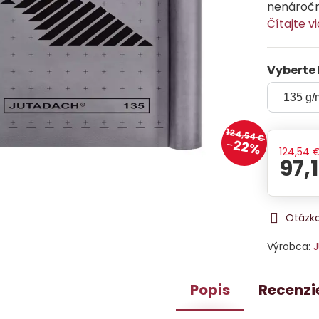
nenáročn
Čítajte v
Vyberte 
124,54 €
22%
124,54 
97,
Otázka
Výrobca:
J
Popis
Recenzi