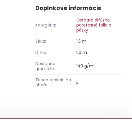
Doplnkové informácie
Ostatné difúzne,
Kategória:
parotesné fólie a
pásky
Šírka:
1,5 m
Dĺžka:
50 m
Dostupné
140 g/m²
gramáže:
Trieda reakcie na
E
oheň: