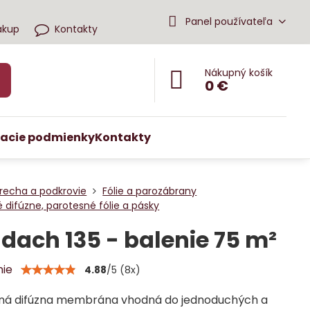
Panel používateľa
ákup
Kontakty
Nákupný košík
0 €
acie podmienky
Kontakty
recha a podkrovie
Fólie a parozábrany
 difúzne, parotesné fólie a pásky
dach 135 - balenie 75 m²
nie
4.88
/
5
(
8
x)
ná difúzna membrána vhodná do jednoduchých a