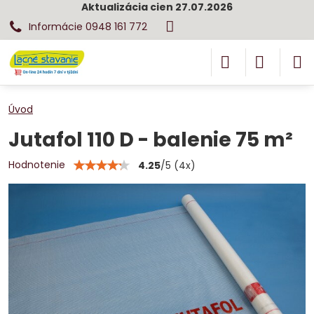
Aktualizácia cien 27.07.2026
Informácie 0948 161 772
Úvod
Jutafol 110 D - balenie 75 m²
Hodnotenie
4.25
/
5
(
4
x)