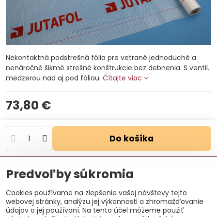
Nekontaktná podstrešná fólia pre vetrané jednoduché a
nenáročné šikmé strešné konštrukcie bez debnenia. S ventil.
medzerou nad aj pod fóliou.
Čítajte viac
73,80 €
Do košíka
Otázka k produktu
Doručenia
Predvoľby súkromia
Výrobca:
JUTA Slovakia s.r.o
Cookies používame na zlepšenie vašej návštevy tejto
webovej stránky, analýzu jej výkonnosti a zhromažďovanie
údajov o jej používaní. Na tento účel môžeme použiť
Popis