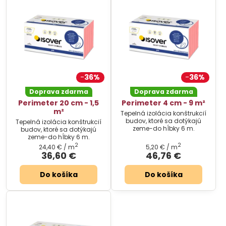
36%
36%
Doprava zdarma
Doprava zdarma
Perimeter 20 cm - 1,5
Perimeter 4 cm - 9 m²
m²
Tepelná izolácia konštrukcií
budov, ktoré sa dotýkajú
Tepelná izolácia konštrukcií
zeme-do hĺbky 6 m.
budov, ktoré sa dotýkajú
zeme-do hĺbky 6 m.
2
2
24,40 €
/ m
5,20 €
/ m
36,60 €
46,76 €
Do košíka
Do košíka