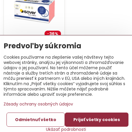
36%
Doprava zdarma
Predvoľby súkromia
Perimeter 3 cm - 12 m²
Tepelná izolácia konštrukcií
Cookies používame na zlepšenie vašej návštevy tejto
budov, ktoré sa dotýkajú
webovej stránky, analýzu jej výkonnosti a zhromažďovanie
zeme-do hĺbky 6 m.
údajov o jej používaní. Na tento účel môžeme použiť
2
3,90 €
/ m
nástroje a služby tretích strán a zhromaždené údaje sa
46,76 €
môžu preniesť k partnerom v EÚ, USA alebo iných krajinách.
Kliknutím na „Prijať všetky cookies“ vyjadrujete svoj súhlas s
Do košíka
týmto spracovaním. Nižšie môžete nájsť podrobné
informácie alebo upraviť svoje preferencie.
Zásady ochrany osobných údajov
©
2026
Copyright
Odmietnuť všetko
Prijať všetky cookies
Predvoľby súkromia
Zásady ochrany osobných údajov
Ukázať podrobnosti
Vytvorené pomocou:
BiznisWeb.sk