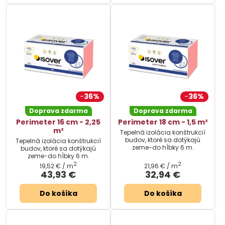
36%
36%
Doprava zdarma
Doprava zdarma
Perimeter 16 cm - 2,25
Perimeter 18 cm - 1,5 m²
m²
Tepelná izolácia konštrukcií
budov, ktoré sa dotýkajú
Tepelná izolácia konštrukcií
zeme-do hĺbky 6 m.
budov, ktoré sa dotýkajú
zeme-do hĺbky 6 m.
2
2
19,52 €
/ m
21,96 €
/ m
43,93 €
32,94 €
Do košíka
Do košíka