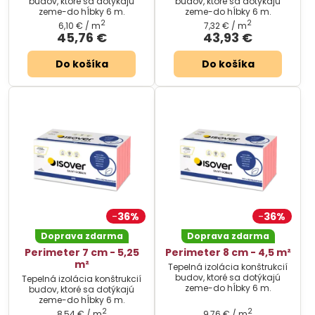
budov, ktoré sa dotýkajú
budov, ktoré sa dotýkajú
zeme-do hĺbky 6 m.
zeme-do hĺbky 6 m.
2
2
6,10 €
/ m
7,32 €
/ m
45,76 €
43,93 €
Do košíka
Do košíka
36%
36%
Doprava zdarma
Doprava zdarma
Perimeter 7 cm - 5,25
Perimeter 8 cm - 4,5 m²
m²
Tepelná izolácia konštrukcií
budov, ktoré sa dotýkajú
Tepelná izolácia konštrukcií
zeme-do hĺbky 6 m.
budov, ktoré sa dotýkajú
zeme-do hĺbky 6 m.
2
2
8,54 €
/ m
9,76 €
/ m