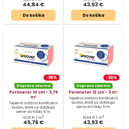
44,84 €
43,93 €
Do košíka
Do košíka
36%
36%
Doprava zdarma
Doprava zdarma
Perimeter 10 cm - 3,75
Perimeter 12 cm - 3 m²
m²
Tepelná izolácia konštrukcií
budov, ktoré sa dotýkajú
Tepelná izolácia konštrukcií
zeme do hĺbky 6 m.
budov, ktoré sa dotýkajú
zeme-do hĺbky 6 m.
2
2
12,20 €
/ m
14,64 €
/ m
45,76 €
43,93 €