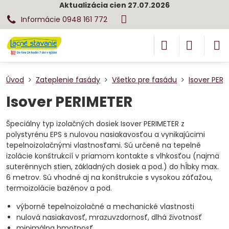
Aktualizácia cien 27.07.2026
Informácie 0948 161 772
Úvod
Zateplenie fasády
Všetko pre fasádu
Isover PERI
Isover PERIMETER
Špeciálny typ izolačných dosiek Isover PERIMETER z
polystyrénu EPS s nulovou nasiakavosťou a vynikajúcimi
tepelnoizolačnými vlastnosťami. Sú určené na tepelné
izolácie konštrukcií v priamom kontakte s vlhkosťou (najmä
suterénnych stien, základných dosiek a pod.) do hĺbky max.
6 metrov. Sú vhodné aj na konštrukcie s vysokou záťažou,
termoizolácie bazénov a pod.
výborné tepelnoizolačné a mechanické vlastnosti
nulová nasiakavosť, mrazuvzdornosť, dlhá životnosť
minimálna hmotnosť