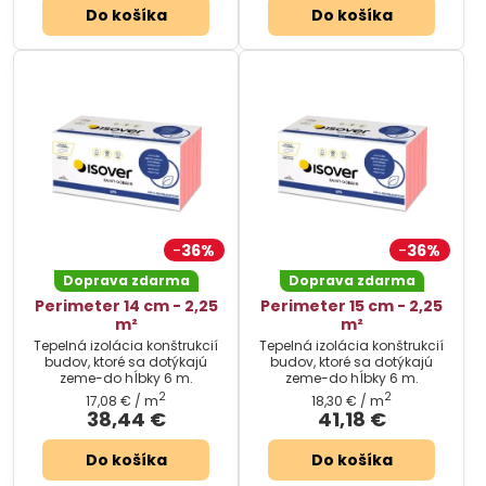
Do košíka
Do košíka
36%
36%
Doprava zdarma
Doprava zdarma
Perimeter 14 cm - 2,25
Perimeter 15 cm - 2,25
m²
m²
Tepelná izolácia konštrukcií
Tepelná izolácia konštrukcií
budov, ktoré sa dotýkajú
budov, ktoré sa dotýkajú
zeme-do hĺbky 6 m.
zeme-do hĺbky 6 m.
2
2
17,08 €
/ m
18,30 €
/ m
38,44 €
41,18 €
Do košíka
Do košíka