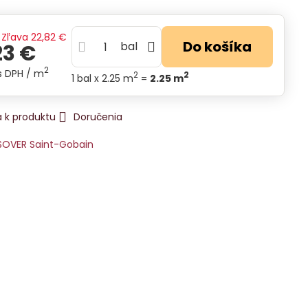
Zľava
22,82 €
Do košíka
bal
23 €
2
s DPH
/ m
2
2
1
bal
x 2.25 m
=
2.25
m
 k produktu
Doručenia
SOVER Saint-Gobain