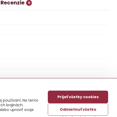
Recenzie
0
Prijať všetky cookies
j používaní. Na tento
ch krajinách.
Odmietnuť všetko
alebo upraviť svoje