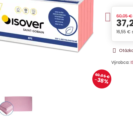
60,05 €
37,
16,55 €
Otázka
Výrobca:
I
60,05 €
38%