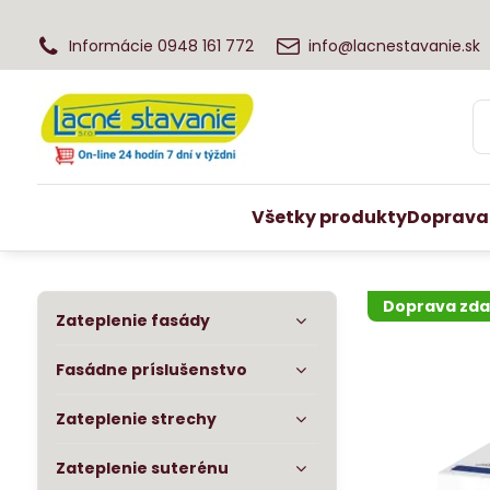
Informácie 0948 161 772
info@lacnestavanie.sk
Všetky produkty
Doprava
Doprava zd
Zateplenie fasády
Fasádne príslušenstvo
Zateplenie strechy
Zateplenie suterénu