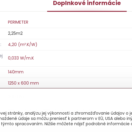
Doplnkové informácie
PERIMETER
2,25m2
:
4,20 (m².K/W)
ej
0,033 W/m.K
140mm
1250 x 600 mm
200 kPa
EPS - polystyrén
,
XPS - tvrdený polystyrén
ej stránky, analýzu jej výkonnosti a zhromažďovanie údajov o je
maždené údaje sa môžu preniesť k partnerom v EÚ, USA alebo iný
as s týmto spracovaním. Nižšie môžete nájsť podrobné informácie 