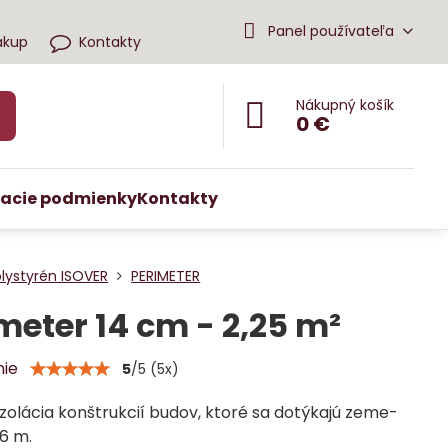
Panel používateľa
ákup
Kontakty
Nákupný košík
0 €
acie podmienky
Kontakty
lystyrén ISOVER
PERIMETER
meter 14 cm - 2,25 m²
nie
5
/
5
(
5
x)
zolácia konštrukcií budov, ktoré sa dotýkajú zeme-
6 m.