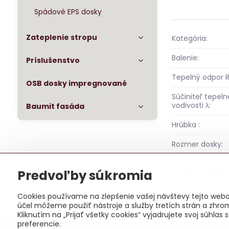
Spádové EPS dosky
Zateplenie stropu
Kategória:
Balenie:
Príslušenstvo
Tepelný odpor R
OSB dosky impregnované
Súčiniteľ tepeln
vodivosti λ:
Baumit fasáda
Hrúbka :
Rozmer dosky:
Pevnosť v tlaku
Predvoľby súkromia
pri 10% stlačení:
Typ izolácie:
Cookies používame na zlepšenie vašej návštevy tejto webov
účel môžeme použiť nástroje a služby tretích strán a zhro
Kliknutím na „Prijať všetky cookies“ vyjadrujete svoj súhl
preferencie.