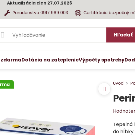
Aktualizácia cien 27.07.2026
Poradenstvo 0917 969 003
Certifikácia bezpečný n
Hľadať
 zdarma
Dotácia na zateplenie
Výpočty spotreby
Dod
Úvod
Po
arma
Peri
Hodnote
Tepelná i
do hĺbky 