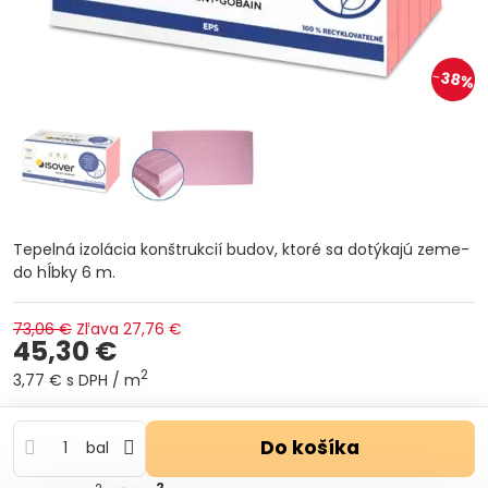
38%
Tepelná izolácia konštrukcií budov, ktoré sa dotýkajú zeme-
do hĺbky 6 m.
73,06 €
Zľava
27,76 €
45,30 €
2
3,77 €
s DPH
/ m
Do košíka
bal