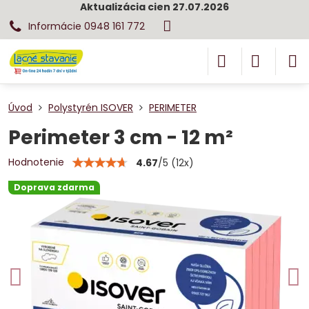
Aktualizácia cien 27.07.2026
Informácie 0948 161 772
Úvod
Polystyrén ISOVER
PERIMETER
Perimeter 3 cm - 12 m²
Hodnotenie
4.67
/
5
(
12
x)
Doprava zdarma