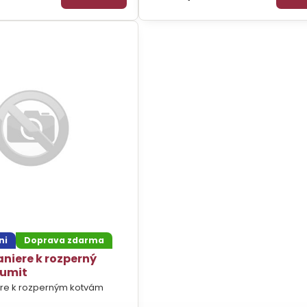
ni
Doprava zdarma
aniere k rozperný
umit
ere k rozperným kotvám