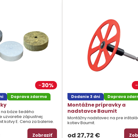
30%
ni
Doprava zdarma
Dodanie 3 dni
Doprava zda
tky
Montážne prípravky a
nadstavce Baumit
E na báze šedého
e uzvaretie zápustnej
Montážny nadstavec na pre inštalá
 kotvy E. Cena za balenie.
kotiev Baumit.
€
od 27,72 €
Zobraziť
Zob