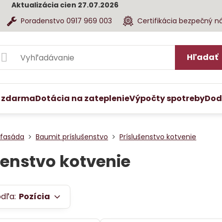
Aktualizácia cien 27.07.2026
Poradenstvo 0917 969 003
Certifikácia bezpečný n
Hľadať
 zdarma
Dotácia na zateplenie
Výpočty spotreby
Dod
 fasáda
Baumit príslušenstvo
Príslušenstvo kotvenie
šenstvo kotvenie
odľa:
Pozícia