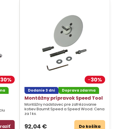
30%
30%
rma
Dodanie 3 dni
Doprava zdarma
Montážny prípravok Speed Tool
Montážny nadstavec pre zafrézovanie
kotiev Baumit Speed a Speed Wood. Cena
ciu
za 1 ks.
92,04 €
raziť
Do košíka