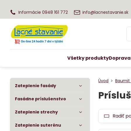
Informácie 0948 161 772
info@lacnestavanie.sk
Všetky produkty
Doprava
Úvod
Baumit
Zateplenie fasády
Príslu
Fasádne príslušenstvo
Zateplenie strechy
Radiť p
Zateplenie suterénu