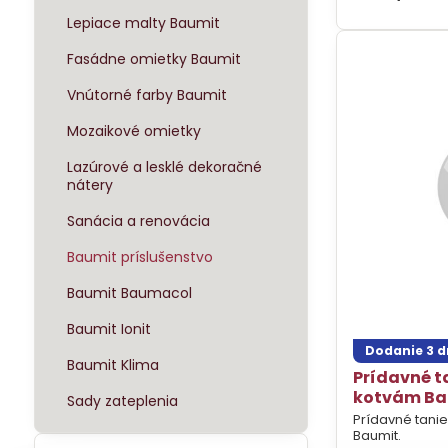
Lepiace malty Baumit
Fasádne omietky Baumit
Vnútorné farby Baumit
Mozaikové omietky
Lazúrové a lesklé dekoračné
nátery
Sanácia a renovácia
Baumit príslušenstvo
Baumit Baumacol
Baumit Ionit
Dodanie 3 d
Baumit Klima
Prídavné t
kotvám Ba
Sady zateplenia
Prídavné tani
Baumit.