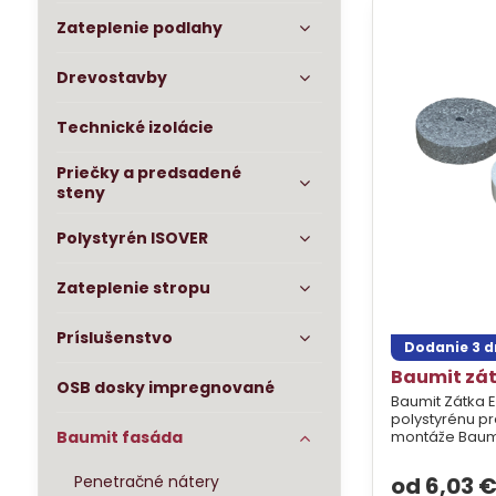
Zateplenie podlahy
Drevostavby
Technické izolácie
Priečky a predsadené
steny
Polystyrén ISOVER
Zateplenie stropu
Príslušenstvo
Dodanie 3 d
Baumit zá
OSB dosky impregnované
Baumit Zátka 
polystyrénu pr
Baumit fasáda
montáže Baumit
Penetračné nátery
od 6,03 