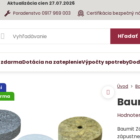
Aktualizácia cien 27.07.2026
Poradenstvo 0917 969 003
Certifikácia bezpečný n
Hľadať
 zdarma
Dotácia na zateplenie
Výpočty spotreby
Dod
Úvod
B
i
arma
Bau
Hodnote
Baumit Z
zápustne