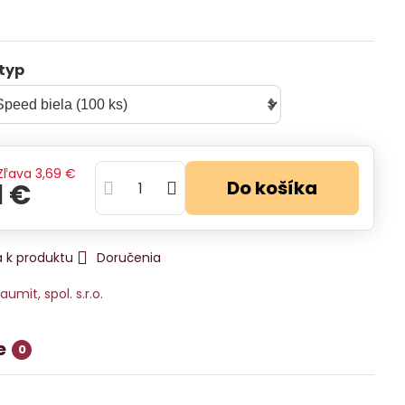
typ
Zľava
3,69 €
Do košíka
1 €
 k produktu
Doručenia
aumit, spol. s.r.o.
e
0