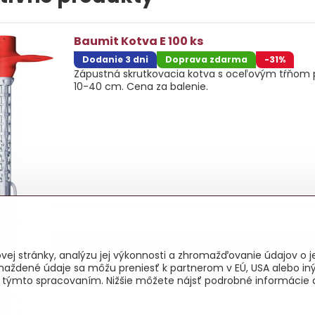
Baumit Kotva E 100 ks
Dodanie 3 dni
Doprava zdarma
-31%
Zápustná skrutkovacia kotva s oceľovým tŕňom 
10-40 cm. Cena za balenie.
026
Copyright
Predvoľby súkromia
Zásady ochrany osobných úd
ej stránky, analýzu jej výkonnosti a zhromažďovanie údajov o je
Vytvorené pomocou:
BiznisWeb.sk
maždené údaje sa môžu preniesť k partnerom v EÚ, USA alebo iný
as s týmto spracovaním. Nižšie môžete nájsť podrobné informácie 