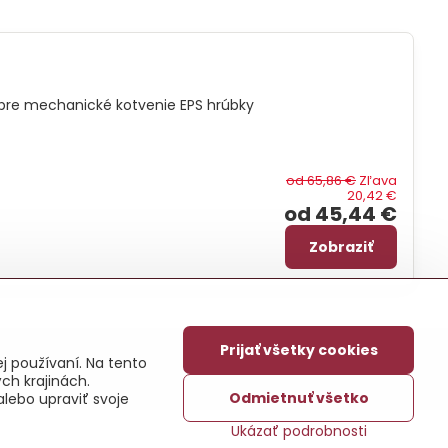
pre mechanické kotvenie EPS hrúbky
od 65,86 €
Zľava
20,42 €
od 45,44 €
Zobraziť
Prijať všetky cookies
ajov
j používaní. Na tento
ch krajinách.
Odmietnuť všetko
alebo upraviť svoje
Ukázať podrobnosti