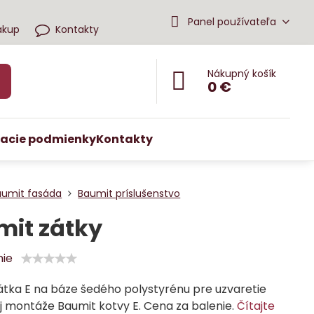
Panel používateľa
ákup
Kontakty
Nákupný košík
0 €
acie podmienky
Kontakty
aumit fasáda
Baumit príslušenstvo
mit zátky
nie
átka E na báze šedého polystyrénu pre uzvaretie
j montáže Baumit kotvy E. Cena za balenie.
Čítajte