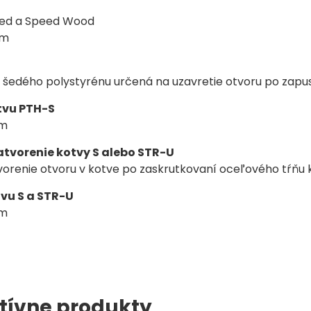
eed a Speed Wood
mm
 šedého polystyrénu určená na uzavretie otvoru po zapus
tvu PTH-S
mm
atvorenie kotvy S alebo STR-U
vorenie otvoru v kotve po zaskrutkovaní oceľového tŕňu 
tvu S a STR-U
mm
tívne produkty