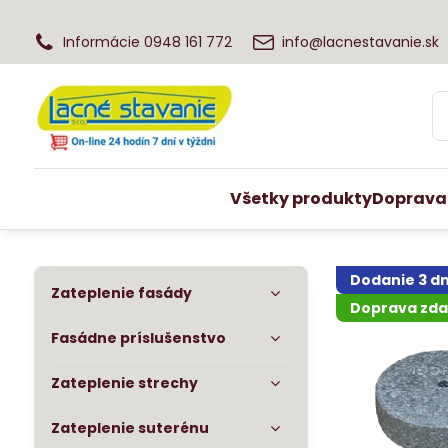
Informácie 0948 161 772
info@lacnestavanie.sk
Všetky produkty
Doprava
Dodanie 3 dn
Zateplenie fasády
Doprava zd
Fasádne príslušenstvo
Zateplenie strechy
Zateplenie suterénu