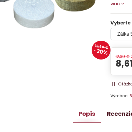
viac
Vyberte 
12,30 €
30%
12,30 €
8,6
Otázka
Výrobca:
B
Popis
Recenzi