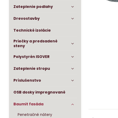
Zateplenie podlahy
Drevostavby
Technické izolácie
Priečky a predsadené
steny
Polystyrén ISOVER
Zateplenie stropu
Príslušenstvo
OSB dosky impregnované
Baumit fasáda
Penetračné nátery