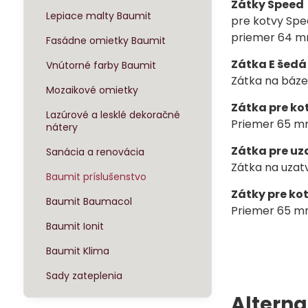
Zátky Speed
Lepiace malty Baumit
pre kotvy Sp
priemer 64 
Fasádne omietky Baumit
Zátka E šedá
Vnútorné farby Baumit
Zátka na báze
Mozaikové omietky
Zátka pre ko
Lazúrové a lesklé dekoračné
Priemer 65 
nátery
Zátka pre uz
Sanácia a renovácia
Zátka na uzat
Baumit príslušenstvo
Zátky pre ko
Baumit Baumacol
Priemer 65 
Baumit Ionit
Baumit Klima
Sady zateplenia
Alterna