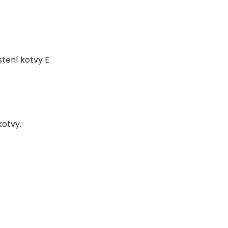
tení kotvy E
kotvy.