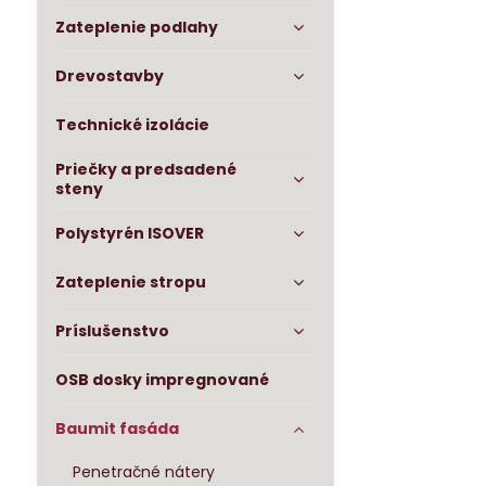
Zateplenie podlahy
Drevostavby
Technické izolácie
Priečky a predsadené
steny
Polystyrén ISOVER
Zateplenie stropu
Príslušenstvo
OSB dosky impregnované
Baumit fasáda
Penetračné nátery