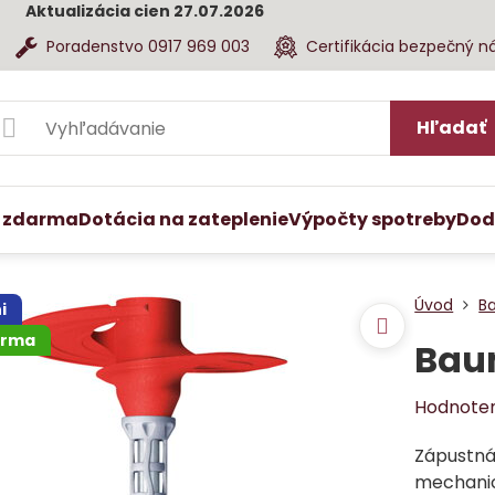
Aktualizácia cien 27.07.2026
Poradenstvo 0917 969 003
Certifikácia bezpečný n
Hľadať
 zdarma
Dotácia na zateplenie
Výpočty spotreby
Dod
Úvod
B
i
arma
Baum
Hodnote
Zápustná
mechanic