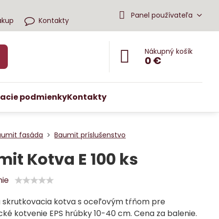
Panel používateľa
ákup
Kontakty
Nákupný košík
0 €
acie podmienky
Kontakty
aumit fasáda
Baumit príslušenstvo
it Kotva E 100 ks
nie
 skrutkovacia kotva s oceľovým tŕňom pre
ké kotvenie EPS hrúbky 10-40 cm. Cena za balenie.