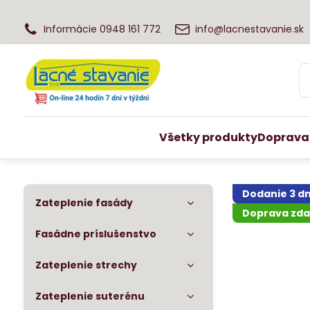
Informácie 0948 161 772
info@lacnestavanie.sk
Všetky produkty
Doprava
Dodanie 3 dn
Zateplenie fasády
Doprava zd
Fasádne príslušenstvo
Zateplenie strechy
Zateplenie suterénu