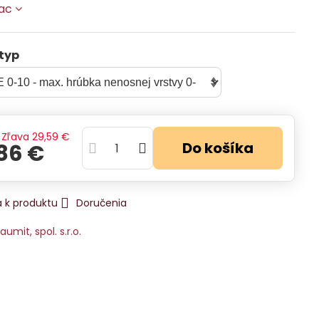
iac
typ
Zľava
29,59 €
Do košíka
86 €
 k produktu
Doručenia
aumit, spol. s.r.o.