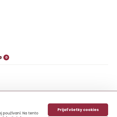
e
0
Prijať všetky cookies
j používaní. Na tento