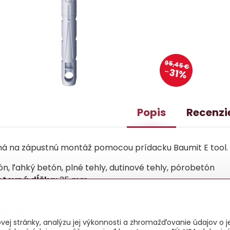
95,45 €
31%
Popis
Recenzi
ná na zápustnú montáž pomocou prídacku Baumit E tool.
n, ľahký betón, plné tehly, dutinové tehly, pórobetón
otevná dĺžka:
35 mm
eku:
8 mm
era:
66 mm
ej stránky, analýzu jej výkonnosti a zhromažďovanie údajov o je