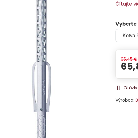
Čítajte v
Vyberte 
95,45 €
65,
Otázka
Výrobca:
B