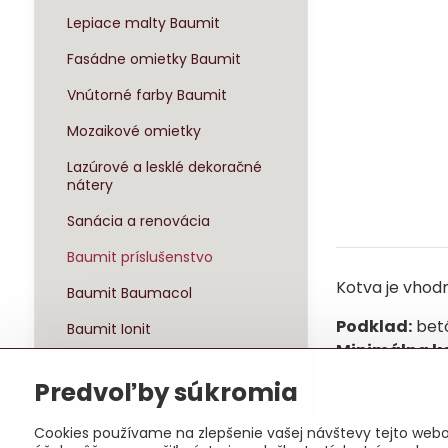
Lepiace malty Baumit
Fasádne omietky Baumit
Vnútorné farby Baumit
Mozaikové omietky
Lazúrové a lesklé dekoračné
nátery
Sanácia a renovácia
Baumit príslušenstvo
Kotva je vhod
Baumit Baumacol
Podklad:
betó
Baumit Ionit
Minimálna k
Baumit Klima
Predvoľby súkromia
Priemer drei
Sady zateplenia
Priemer tani
Cookies používame na zlepšenie vašej návštevy tejto webov