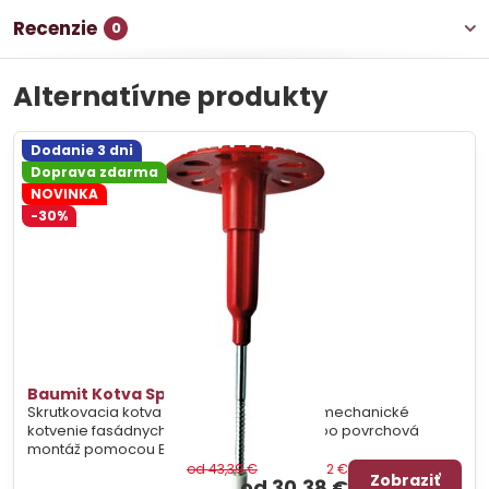
Recenzie
0
Alternatívne produkty
Dodanie 3 dni
Doprava zdarma
NOVINKA
-30%
Baumit Kotva Speed 100 ks
Skrutkovacia kotva s oceľovým tŕňom na mechanické
kotvenie fasádnych dosiek. Zápustná alebo povrchová
montáž pomocou Baumit Speed tool.
od 43,39 €
Zľava 13,02 €
Zobraziť
od 30,38 €