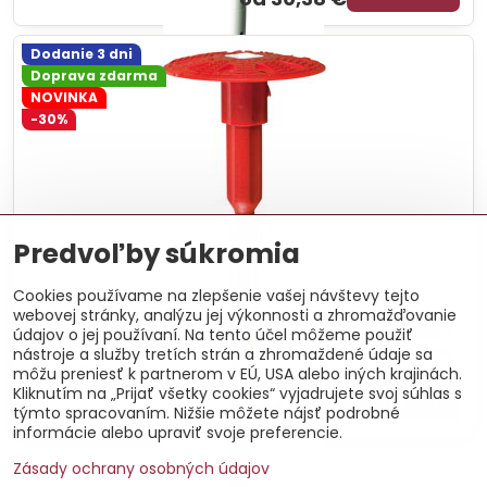
Dodanie 3 dni
Doprava zdarma
NOVINKA
-30%
Predvoľby súkromia
Cookies používame na zlepšenie vašej návštevy tejto
Baumit Kotva Speed Wood 100 ks
Skrutkovacia kotva s oceľovým tŕňom na mechanické
webovej stránky, analýzu jej výkonnosti a zhromažďovanie
kotvenie fasádnych dosiek do dreva, doskových materiálov
údajov o jej používaní. Na tento účel môžeme použiť
alebo plechu. Zápustná alebo povrchová montáž pomocou
nástroje a služby tretích strán a zhromaždené údaje sa
Baumit Speed tool.
môžu preniesť k partnerom v EÚ, USA alebo iných krajinách.
od 68,54 €
Zľava 20,56 €
Kliknutím na „Prijať všetky cookies“ vyjadrujete svoj súhlas s
Zobraziť
od 47,97 €
týmto spracovaním. Nižšie môžete nájsť podrobné
informácie alebo upraviť svoje preferencie.
Zásady ochrany osobných údajov