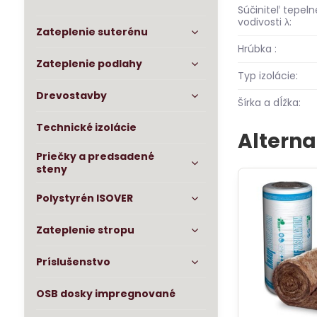
Súčiniteľ tepeln
vodivosti λ:
Zateplenie suterénu
Hrúbka :
Zateplenie podlahy
Typ izolácie:
Drevostavby
Šírka a dĺžka:
Technické izolácie
Alterna
Priečky a predsadené
steny
Polystyrén ISOVER
Zateplenie stropu
Príslušenstvo
OSB dosky impregnované