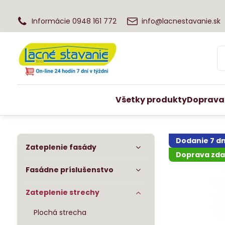
Informácie 0948 161 772
info@lacnestavanie.sk
Všetky produkty
Doprava
Dodanie 7 dn
Zateplenie fasády
Doprava zd
Fasádne príslušenstvo
Zateplenie strechy
Plochá strecha