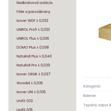
Nadkrokvová izolácia
Fólie a parozábrany
Isover WDF λ 0,032
UNIROL Profi λ 0,033
UNIROL Plus λ 0,036
DOMO Plus λ 0,038
NatuRoll Plus λ 0,040
NatuRoll Pro λ 0,039
Isover ORSIK λ 0,037
Woodsil λ 0,035
Kategória:
Isover UNI λ 0,035
Balenie:
Unifit 033
Tepelný odpor R
Unifit 035