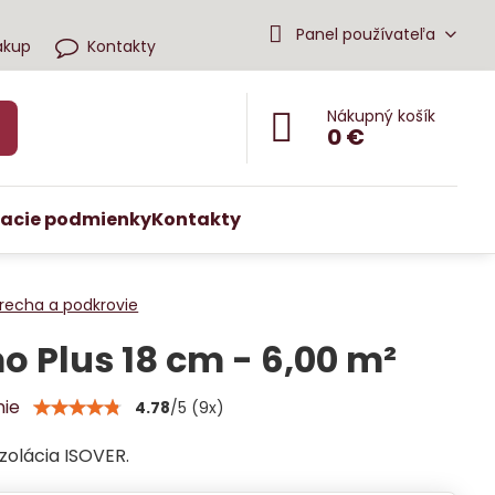
Panel používateľa
ákup
Kontakty
Nákupný košík
0 €
acie podmienky
Kontakty
recha a podkrovie
 Plus 18 cm - 6,00 m²
nie
4.78
/
5
(
9
x)
zolácia ISOVER.