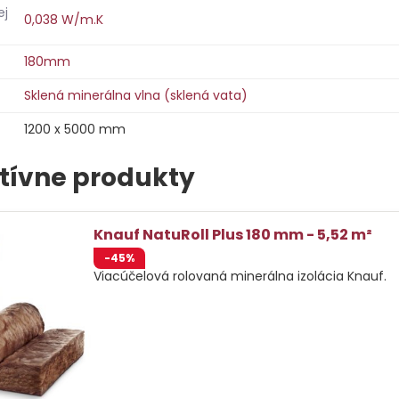
ej
0,038 W/m.K
180mm
Sklená minerálna vlna (sklená vata)
1200 x 5000 mm
tívne produkty
Knauf NatuRoll Plus 180 mm - 5,52 m²
-45%
Viacúčelová rolovaná minerálna izolácia Knauf.