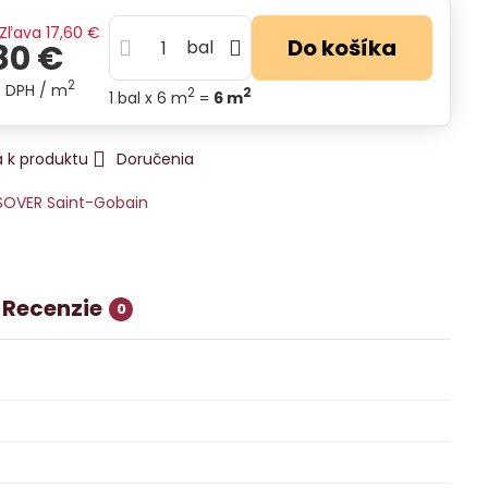
Zľava
17,60 €
Do košíka
bal
80 €
2
s DPH
/ m
2
2
1
bal
x 6 m
=
6
m
 k produktu
Doručenia
SOVER Saint-Gobain
Recenzie
0