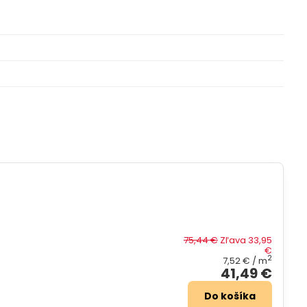
75,44 €
Zľava 33,95
€
2
7,52 €
/ m
41,49 €
Do košíka