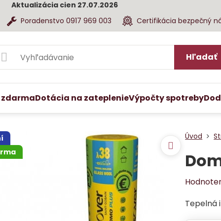
Aktualizácia cien 27.07.2026
Poradenstvo 0917 969 003
Certifikácia bezpečný n
Hľadať
 zdarma
Dotácia na zateplenie
Výpočty spotreby
Dod
Úvod
St
í
arma
Domo
Hodnote
Tepelná i