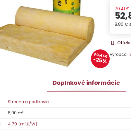
70,41 €
52,
8,80 €
Otázka
Výrobca:
I
70,41 €
25%
Doplnkové informácie
Strecha a podkrovie
6,00 m²
:
4,70 (m².K/W)