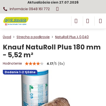
Aktualizácia cien 27.07.2026
Informácie 0948 161 772
Úvod
Strecha a podkrovie
NatuRoll Plus λ 0,040
Knauf NatuRoll Plus 180 mm
- 5,52 m²
Hodnotenie
4.17
/
5
(
6
x)
Dodanie 1-2 týždne