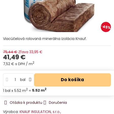
45%
Viacúčelová rolovaná minerálna izolácia Knauf.
75,44 €
Zľava
33,95 €
41,49 €
2
7,52 €
s DPH
/ m
Do košíka
bal
2
2
1
bal
x 5.52 m
=
5.52
m
Otázka k produktu
Doručenia
Výrobca:
KNAUF INSULATION, s.r.o.,