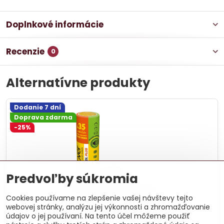
Doplnkové informácie
Recenzie
0
Alternatívne produkty
Dodanie 7 dní
Doprava zdarma
-25%
Predvoľby súkromia
Cookies používame na zlepšenie vašej návštevy tejto
webovej stránky, analýzu jej výkonnosti a zhromažďovanie
údajov o jej používaní. Na tento účel môžeme použiť
Unirol Plus 18 cm - 3,96 m²