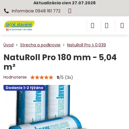
Aktualizácia cien 27.07.2026
Informácie 0948 161 772
Úvod
Strecha a podkrovie
NatuRoll Pro λ 0,039
NatuRoll Pro 180 mm - 5,04
m²
Hodnotenie
5
/
5
(
3
x)
Dodanie 1-2 týždne