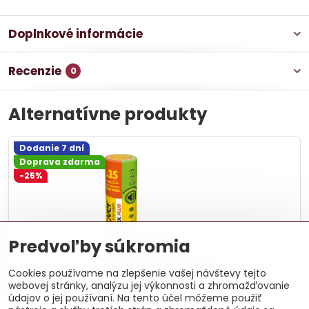
Doplnkové informácie
Recenzie
0
Alternatívne produkty
Dodanie 7 dní
Doprava zdarma
-25%
Predvoľby súkromia
Cookies používame na zlepšenie vašej návštevy tejto
webovej stránky, analýzu jej výkonnosti a zhromažďovanie
údajov o jej používaní. Na tento účel môžeme použiť
Unirol Plus 18 cm - 3,96 m²