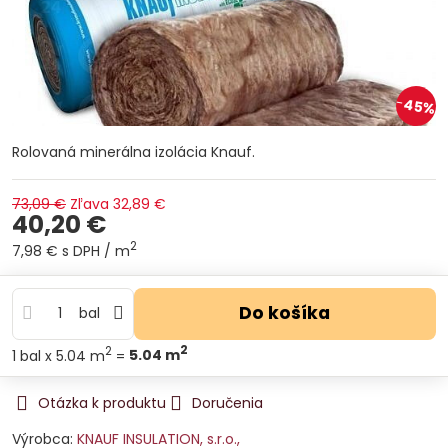
45%
Rolovaná minerálna izolácia Knauf.
73,09 €
Zľava
32,89 €
40,20 €
2
7,98 €
s DPH
/ m
Do košíka
bal
2
2
1
bal
x 5.04 m
=
5.04
m
Otázka k produktu
Doručenia
Výrobca:
KNAUF INSULATION, s.r.o.,