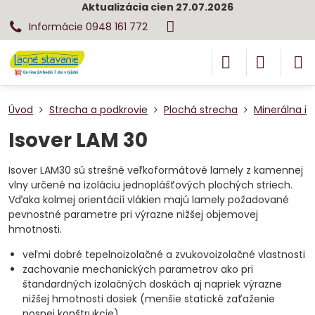
Aktualizácia cien 27.07.2026
Informácie 0948 161 772
Úvod
Strecha a podkrovie
Plochá strecha
Minerálna iz
Isover LAM 30
Isover LAM30 sú strešné veľkoformátové lamely z kamennej
vlny určené na izoláciu jednoplášťových plochých striech.
Vďaka kolmej orientácií vlákien majú lamely požadované
pevnostné parametre pri výrazne nižšej objemovej
hmotnosti.
veľmi dobré tepelnoizolačné a zvukovoizolačné vlastnosti
zachovanie mechanických parametrov ako pri
štandardných izolačných doskách aj napriek výrazne
nižšej hmotnosti dosiek (menšie statické zaťaženie
nosnej konštrukcie)