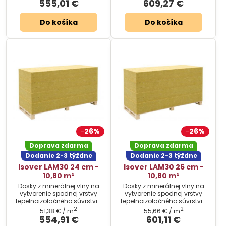
555,01 €
609,27 €
Do košíka
Do košíka
26%
26%
Doprava zdarma
Doprava zdarma
Dodanie 2-3 týždne
Dodanie 2-3 týždne
Isover LAM30 24 cm -
Isover LAM30 26 cm -
10,80 m²
10,80 m²
Dosky z minerálnej vlny na
Dosky z minerálnej vlny na
vytvorenie spodnej vrstvy
vytvorenie spodnej vrstvy
tepelnoizolačného súvrstvia
tepelnoizolačného súvrstvia
plochých striech.
plochých striech.
2
2
51,38 €
/ m
55,66 €
/ m
554,91 €
601,11 €