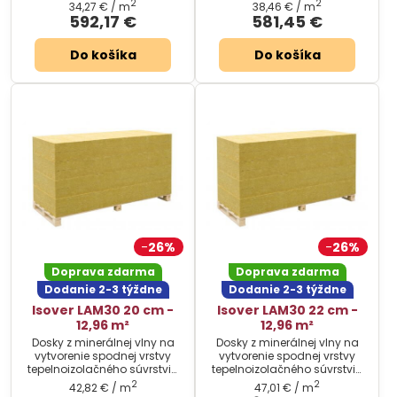
plochých striech.
plochých striech.
2
2
34,27 €
/ m
38,46 €
/ m
592,17 €
581,45 €
Do košíka
Do košíka
26%
26%
Doprava zdarma
Doprava zdarma
Dodanie 2-3 týždne
Dodanie 2-3 týždne
Isover LAM30 20 cm -
Isover LAM30 22 cm -
12,96 m²
12,96 m²
Dosky z minerálnej vlny na
Dosky z minerálnej vlny na
vytvorenie spodnej vrstvy
vytvorenie spodnej vrstvy
tepelnoizolačného súvrstvia
tepelnoizolačného súvrstvia
plochých striech.
plochých striech.
2
2
42,82 €
/ m
47,01 €
/ m