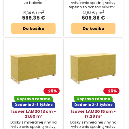
za balenie.
vytvorenie spodnej vrstvy
tepelnoizolačného súvrstvia
plochých striech.
2
2
21,34 €
/ m
23,53 €
/ m
599,35 €
609,86 €
Do košíka
Do košíka
26%
26%
Doprava zdarma
Doprava zdarma
Dodanie 2-3 týždne
Dodanie 2-3 týždne
Isover LAM30 13 cm -
Isover LAM30 15 cm -
21,60 m²
17,28 m²
Dosky z minerálnej vlny na
Dosky z minerálnej vlny na
vytvorenie spodnej vrstvy
vytvorenie spodnej vrstvy