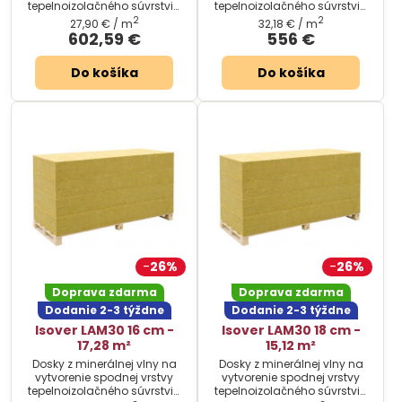
tepelnoizolačného súvrstvia
tepelnoizolačného súvrstvia
plochých striech.
plochých striech.
2
2
27,90 €
/ m
32,18 €
/ m
602,59 €
556 €
Do košíka
Do košíka
26%
26%
Doprava zdarma
Doprava zdarma
Dodanie 2-3 týždne
Dodanie 2-3 týždne
Isover LAM30 16 cm -
Isover LAM30 18 cm -
17,28 m²
15,12 m²
Dosky z minerálnej vlny na
Dosky z minerálnej vlny na
vytvorenie spodnej vrstvy
vytvorenie spodnej vrstvy
tepelnoizolačného súvrstvia
tepelnoizolačného súvrstvia