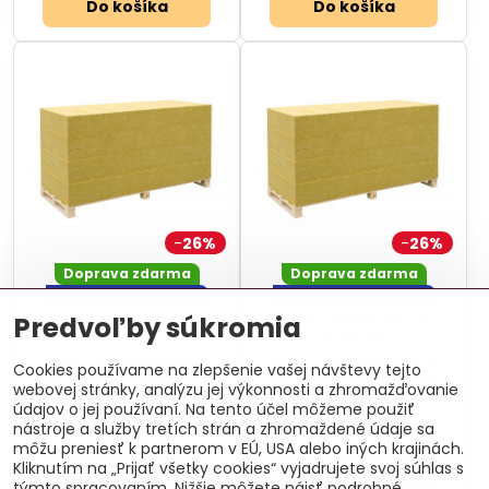
Do košíka
Do košíka
26%
26%
Doprava zdarma
Doprava zdarma
Dodanie 2-3 týždne
Dodanie 2-3 týždne
Predvoľby súkromia
Isover LAM30 14 cm -
Isover LAM30 30 cm -
19,44 m²
8,64 m²
Dosky z minerálnej vlny na
Dosky z minerálnej vlny na
Cookies používame na zlepšenie vašej návštevy tejto
vytvorenie spodnej vrstvy
vytvorenie spodnej vrstvy
webovej stránky, analýzu jej výkonnosti a zhromažďovanie
tepelnoizolačného súvrstvia
tepelnoizolačného súvrstvia
údajov o jej používaní. Na tento účel môžeme použiť
plochých striech.
plochých striech.
2
2
29,99 €
/ m
64,21 €
/ m
nástroje a služby tretích strán a zhromaždené údaje sa
583,03 €
554,81 €
môžu preniesť k partnerom v EÚ, USA alebo iných krajinách.
Kliknutím na „Prijať všetky cookies“ vyjadrujete svoj súhlas s
Do košíka
Do košíka
týmto spracovaním. Nižšie môžete nájsť podrobné