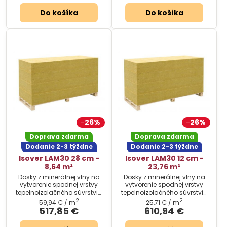
Do košíka
Do košíka
26%
26%
Doprava zdarma
Doprava zdarma
Dodanie 2-3 týždne
Dodanie 2-3 týždne
Isover LAM30 28 cm -
Isover LAM30 12 cm -
8,64 m²
23,76 m²
Dosky z minerálnej vlny na
Dosky z minerálnej vlny na
vytvorenie spodnej vrstvy
vytvorenie spodnej vrstvy
tepelnoizolačného súvrstvia
tepelnoizolačného súvrstvia
plochých striech.
plochých striech.
2
2
59,94 €
/ m
25,71 €
/ m
517,85 €
610,94 €