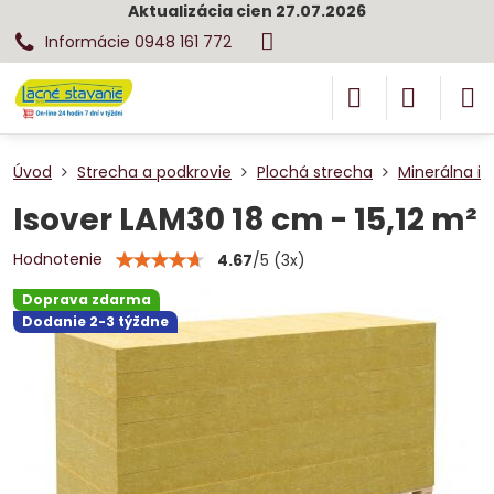
Aktualizácia cien 27.07.2026
Informácie 0948 161 772
Úvod
Strecha a podkrovie
Plochá strecha
Minerálna iz
Isover LAM30 18 cm - 15,12 m²
Hodnotenie
4.67
/
5
(
3
x)
Doprava zdarma
Dodanie 2-3 týždne