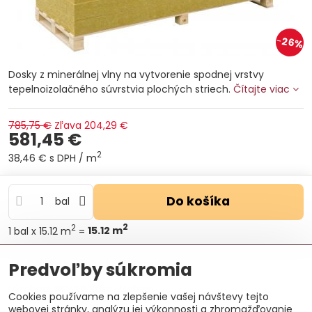
26%
Dosky z minerálnej vlny na vytvorenie spodnej vrstvy
tepelnoizolačného súvrstvia plochých striech.
Čítajte viac
785,75 €
Zľava
204,29 €
581,45 €
2
38,46 €
s DPH
/ m
Do košíka
bal
2
2
1
bal
x 15.12 m
=
15.12
m
Otázka k produktu
Doručenia
Predvoľby súkromia
Výrobca:
ISOVER Saint-Gobain
Cookies používame na zlepšenie vašej návštevy tejto
webovej stránky, analýzu jej výkonnosti a zhromažďovanie