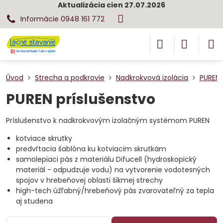
Aktualizácia cien 27.07.2026
Informácie 0948 161 772
Úvod
Strecha a podkrovie
Nadkrokvová izolácia
PUREN 
PUREN príslušenstvo
Príslušenstvo k nadkrokvovým izolačným systémom PUREN
kotviace skrutky
predvŕtacia šablóna ku kotviacim skrutkám
samolepiaci pás z materiálu Difucell (hydroskopický
materiál - odpudzuje vodu) na vytvorenie vodotesných
spojov v hrebeňovej oblasti šikmej strechy
high-tech úžľabný/hrebeňový pás zvarovateľný za tepla
aj studena