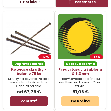
Pozícia
Parametre
17%
17%
Doprava zdarma
Doprava zdarma
Kotviace skrutky -
Predvŕtavacia šablóna
balenie 75 ks
Ø 6,3 mm
Skrutky na kotvenie izolácie
Predvŕtavacia šablóna ku
cez kontralaty do krokiev.
skrutkám na kotvenie. Cena
Cena za balenie.
za kus.
od 67,79 €
51,05 €
Zobraziť
Do košíka