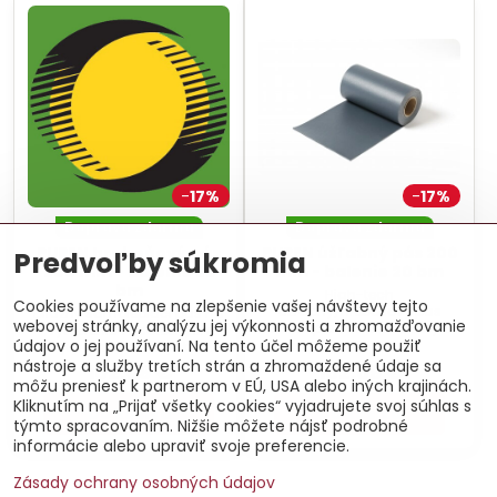
17%
17%
Doprava zdarma
Doprava zdarma
PUREN hrebeňový pás
PUREN úžľabný pás 200
Predvoľby súkromia
200 mm - balenie 25
mm - balenie 20 bm
bm
High-tech
Cookies používame na zlepšenie vašej návštevy tejto
úžľabný/hrebeňový pás
Difúzny samolepiaci pás na
webovej stránky, analýzu jej výkonnosti a zhromažďovanie
samolepiaci zvarovateľný za
vytvorenie vodotesných
tepla aj studena.
údajov o jej používaní. Na tento účel môžeme použiť
spojov v hrebeňovej oblasti
šikmej strechy.
nástroje a služby tretích strán a zhromaždené údaje sa
102,09 €
102,09 €
môžu preniesť k partnerom v EÚ, USA alebo iných krajinách.
Kliknutím na „Prijať všetky cookies“ vyjadrujete svoj súhlas s
Do košíka
Do košíka
týmto spracovaním. Nižšie môžete nájsť podrobné
informácie alebo upraviť svoje preferencie.
Zásady ochrany osobných údajov