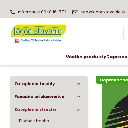
Informácie 0948 161 772
info@lacnestavanie.sk
Všetky produkty
Doprava
Doprava zd
Zateplenie fasády
Fasádne príslušenstvo
Zateplenie strechy
Plochá strecha