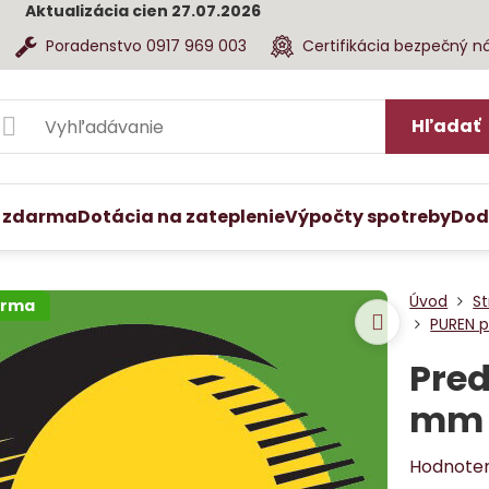
Aktualizácia cien 27.07.2026
Poradenstvo 0917 969 003
Certifikácia bezpečný n
Hľadať
 zdarma
Dotácia na zateplenie
Výpočty spotreby
Dod
Úvod
St
arma
PUREN p
Pred
mm
Hodnote