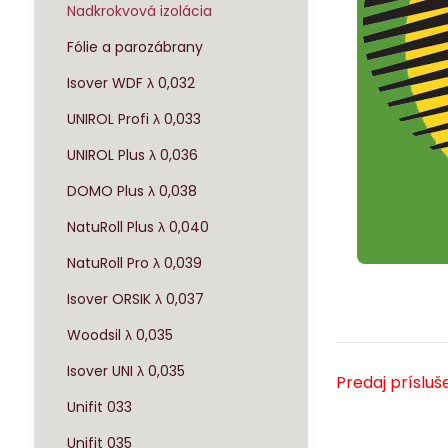
Nadkrokvová izolácia
Fólie a parozábrany
Isover WDF λ 0,032
UNIROL Profi λ 0,033
UNIROL Plus λ 0,036
DOMO Plus λ 0,038
NatuRoll Plus λ 0,040
NatuRoll Pro λ 0,039
Isover ORSIK λ 0,037
Woodsil λ 0,035
Isover UNI λ 0,035
Predaj príslu
Unifit 033
Unifit 035