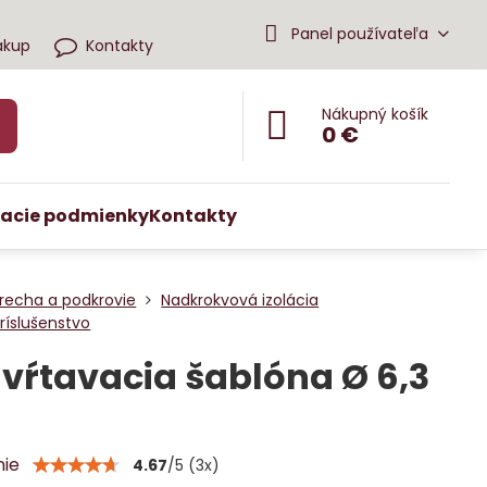
Panel používateľa
ákup
Kontakty
Nákupný košík
0 €
acie podmienky
Kontakty
recha a podkrovie
Nadkrokvová izolácia
ríslušenstvo
vŕtavacia šablóna Ø 6,3
nie
4.67
/
5
(
3
x)