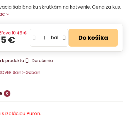
vacia šablóna ku skrutkám na kotvenie. Cena za kus.
iac
Zľava
10,46 €
Do košíka
05 €
bal
 k produktu
Doručenia
SOVER Saint-Gobain
e
0
 izoláciou Puren.