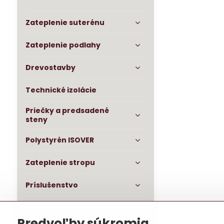
Zateplenie suterénu
Zateplenie podlahy
Drevostavby
Technické izolácie
Priečky a predsadené
steny
Polystyrén ISOVER
Zateplenie stropu
Príslušenstvo
OSB dosky impregnované
Predvoľby súkromia