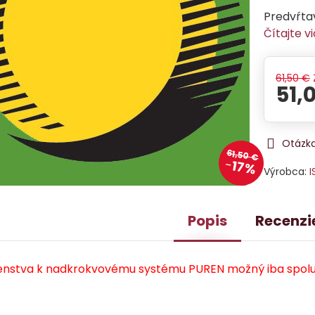
Predvŕta
Čítajte v
61,50 €
51,
Otázka
61,50 €
17%
Výrobca:
I
Popis
Recenzi
šenstva k nadkrokvovému systému PUREN možný iba spolu s