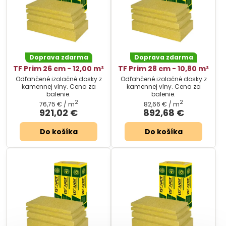
Doprava zdarma
Doprava zdarma
TF Prim 26 cm - 12,00 m²
TF Prim 28 cm - 10,80 m²
Odľahčené izolačné dosky z
Odľahčené izolačné dosky z
kamennej vlny. Cena za
kamennej vlny. Cena za
balenie.
balenie.
2
2
76,75 €
/ m
82,66 €
/ m
921,02 €
892,68 €
Do košíka
Do košíka