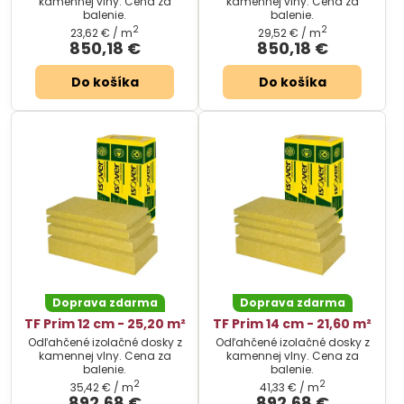
kamennej vlny. Cena za
kamennej vlny. Cena za
balenie.
balenie.
2
2
23,62 €
/ m
29,52 €
/ m
850,18 €
850,18 €
Do košíka
Do košíka
Doprava zdarma
Doprava zdarma
TF Prim 12 cm - 25,20 m²
TF Prim 14 cm - 21,60 m²
Odľahčené izolačné dosky z
Odľahčené izolačné dosky z
kamennej vlny. Cena za
kamennej vlny. Cena za
balenie.
balenie.
2
2
35,42 €
/ m
41,33 €
/ m
892,68 €
892,68 €