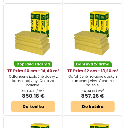
Doprava zdarma
Doprava zdarma
TF Prim 20 cm - 14,40 m²
TF Prim 22 cm - 13,20 m²
Odľahčené izolačné dosky z
Odľahčené izolačné dosky z
kamennej vlny. Cena za
kamennej vlny. Cena za
balenie.
balenie.
2
2
59,04 €
/ m
64,94 €
/ m
850,18 €
857,26 €
Do košíka
Do košíka