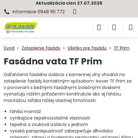
Aktualizácia cien 27.07.2026
Informácie 0948 161 772
Úvod
Zateplenie fasády
Všetko pre fasádu
TF Prim
Fasádna vata TF Prim
Odľahčená fasádna izolácia z kamennej vlny vhodná na
zateplenie fasády kontaktným spôsobom. Isover TF Prim sa
v porovnaní s bežnými fasádnymi izolačnými doskami
vyznačujú nižším priťažením konštrukcie ako aj ľahšou
montážou vďaka nižšej vlastnej hmotnosti.
ľahšia montáž
vynikajúce tepelnoizolačné vlastnosti
tepelná a zvuková izolácia v jednom
vysoká paropriepustnosť zabezpečuje dlhodobo
príjemnú, zdravú a hygienicky nezávadnú vnútornú klímu